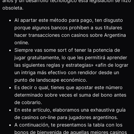
años y un desarrollo tecnológico esta legislación se hizo
obsoleta.
Al apartar este método para pago, ten disgusto
porque algunos bancos prohíben a sus titulares
hacer transacciones con casinos sobre Аrgentina
online.
Siempre vas some sort of tener la potencia de
jugar gratuitamente, lo que les permitirá aprender
las siguientes reglas y estrategias» «afin de lograr
un intriga más efectivo con rendidor desde un
punto de landscape económico.
Es decir o qual, tienes que apostar este número
determinado sobre veces el suma del bono antes
de cobrarlo.
En este artículo, elaboramos una exhaustiva guía
de casinos on-line para jugadores argentinos.
A continuación, te presentamos la tabla con los
bonos de bienvenida de aquellas mejores casinos