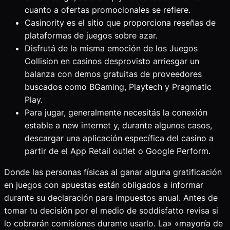
cuanto a ofertas promocionales se refiere.
Casinority es el sitio que proporciona reseñas de
plataformas de juegos sobre azar.
Disfrutá de la misma emoción de los Juegos
Collision en casinos desprovisto arriesgar un
balanza con demos gratuitas de proveedores
buscados como BGaming, Playtech y Pragmatic
Play.
Para jugar, generalmente necesitás la conexión
estable a new internet y, durante algunos casos,
descargar una aplicación específica del casino a
partir de el App Retail outlet o Google Perform.
Donde las personas físicas al ganar alguna gratificación
en juegos con apuestas están obligados a informar
durante su declaración para impuestos anual. Antes de
tomar tu decisión por el medio de soddisfatto revisa si
lo cobrarán comisiones durante usarlo. La» «mayoría de