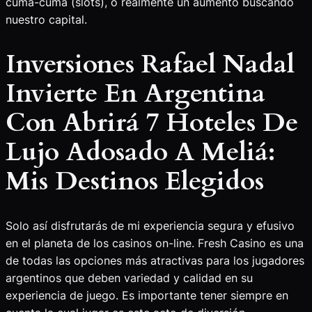
cuma-cuma (slots), o realmente un aumento buscando
nuestro capital.
Inversiones Rafael Nadal
Invierte En Argentina
Con Abrirá 7 Hoteles De
Lujo Adosado A Meliá:
Mis Destinos Elegidos
Solo así disfrutarás de mi experiencia segura y efusivo
en el planeta de los casinos on-line. Fresh Casino es una
de todas las opciones más atractivas para los jugadores
argentinos que deben variedad y calidad en su
experiencia de juego. Es importante tener siempre en