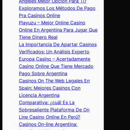
Angeles Mejor Opción Para Ti?
Exploramos Los Métodos De Pago
Pra Casinos Online
Playuzu – Mejor Online Casino
Online En Argentina Para Jugar Que
Tiene Dinero Real
La Importancia De Apartar Casinos
Verificados: Un Análisis Experto
Europa Casino – Acertadamente
Casino Online Que Tiene Mercado
Pago Sobre Argentina
Casinos On The Web Legales En
Spain: Mejores Casinos Con
Licencia Argentina
Comparativa: ¿cuál Es La
Sobresaliente Plataforma De On
Line Casino Online En Perú?
Casinos On-line Argentina: