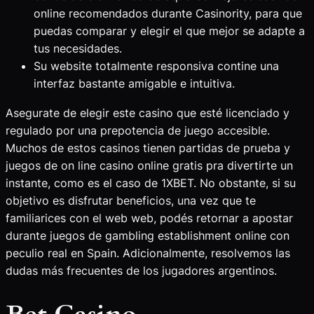
online recomendados durante Casinority, para que
puedas comparar y elegir el que mejor se adapte a
tus necesidades.
Su website totalmente responsiva contine una
interfaz bastante amigable e intuitiva.
Asegurate de elegir este casino que esté licenciado y
regulado por una prepotencia de juego accesible.
Muchos de estos casinos tienen partidas de prueba y
juegos de on line casino online gratis pra divertirte un
instante, como es el caso de 1XBET. No obstante, si su
objetivo es disfrutar beneficios, una vez que te
familiarices con el web web, podés retornar a apostar
durante juegos de gambling establishment online con
peculio real en Spain. Adicionalmente, resolvemos las
dudas más frecuentes de los jugadores argentinos.