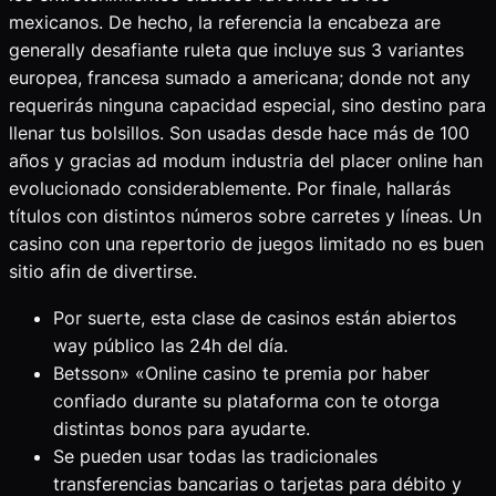
mexicanos. De hecho, la referencia la encabeza are
generally desafiante ruleta que incluye sus 3 variantes
europea, francesa sumado a americana; donde not any
requerirás ninguna capacidad especial, sino destino para
llenar tus bolsillos. Son usadas desde hace más de 100
años y gracias ad modum industria del placer online han
evolucionado considerablemente. Por finale, hallarás
títulos con distintos números sobre carretes y líneas. Un
casino con una repertorio de juegos limitado no es buen
sitio afin de divertirse.
Por suerte, esta clase de casinos están abiertos
way público las 24h del día.
Betsson» «Online casino te premia por haber
confiado durante su plataforma con te otorga
distintas bonos para ayudarte.
Se pueden usar todas las tradicionales
transferencias bancarias o tarjetas para débito y