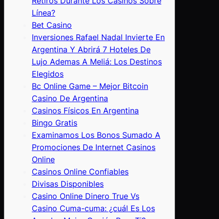
Retiros Durante Los Casinos Sobre
Línea?
Bet Casino
Inversiones Rafael Nadal Invierte En
Argentina Y Abrirá 7 Hoteles De
Lujo Ademas A Meliá: Los Destinos
Elegidos
Bc Online Game – Mejor Bitcoin
Casino De Argentina
Casinos Físicos En Argentina
Bingo Gratis
Examinamos Los Bonos Sumado A
Promociones De Internet Casinos
Online
Casinos Online Confiables
Divisas Disponibles
Casino Online Dinero True Vs
Casino Cuma-cuma: ¿cuál Es Los