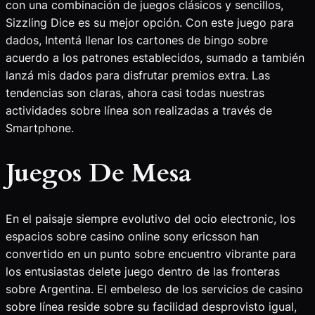
con una combinación de juegos clásicos y sencillos,
Sizzling Dice es su mejor opción. Con este juego para
dados, Intentá llenar los cartones de bingo sobre
acuerdo a los patrones establecidos, sumado a también
lanzá mis dados para disfrutar premios extra. Las
tendencias son claras, ahora casi todas nuestras
actividades sobre línea son realizadas a través de
Smartphone.
Juegos De Mesa
En el paisaje siempre evolutivo del ocio electronic, los
espacios sobre casino online sony ericsson han
convertido en un punto sobre encuentro vibrante para
los entusiastas delete juego dentro de las fronteras
sobre Argentina. El embeleso de los servicios de casino
sobre línea reside sobre su facilidad desprovisto igual,