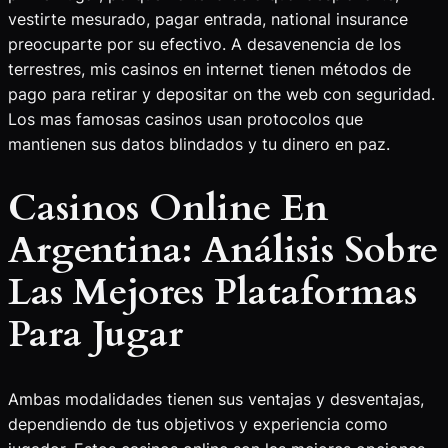
vestirte mesurado, pagar entrada, national insurance
preocuparte por su efectivo. A desavenencia de los
terrestres, mis casinos en internet tienen métodos de
pago para retirar y depositar on the web con seguridad.
Los mas famosas casinos usan protocolos que
mantienen sus datos blindados y tu dinero en paz.
Casinos Online En
Argentina: Análisis Sobre
Las Mejores Plataformas
Para Jugar
Ambas modalidades tienen sus ventajas y desventajas,
dependiendo de tus objetivos y experiencia como