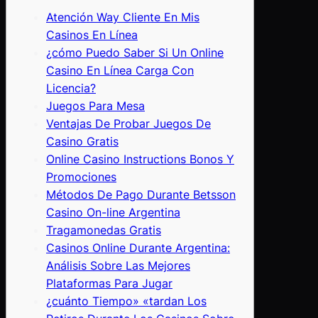
Atención Way Cliente En Mis
Casinos En Línea
¿cómo Puedo Saber Si Un Online
Casino En Línea Carga Con
Licencia?
Juegos Para Mesa
Ventajas De Probar Juegos De
Casino Gratis
Online Casino Instructions Bonos Y
Promociones
Métodos De Pago Durante Betsson
Casino On-line Argentina
Tragamonedas Gratis
Casinos Online Durante Argentina:
Análisis Sobre Las Mejores
Plataformas Para Jugar
¿cuánto Tiempo» «tardan Los