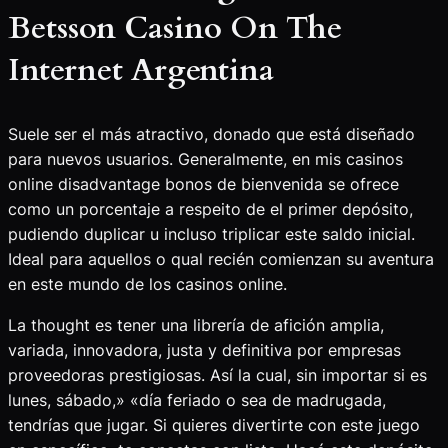
Betsson Casino On The
Internet Argentina
Suele ser el más atractivo, donado que está diseñado
para nuevos usuarios. Generalmente, en mis casinos
online disadvantage bonos de bienvenida se ofrece
como un porcentaje a respeito de el primer depósito,
pudiendo duplicar u incluso triplicar este saldo inicial.
Ideal para aquellos o qual recién comienzan su aventura
en este mundo de los casinos online.
La thought es tener una librería de afición amplia,
variada, innovadora, justa y definitiva por empresas
proveedoras prestigiosas. Así la cual, sin importar si es
lunes, sábado,» «día feriado o sea de madrugada,
tendrías que jugar. Si quieres divertirte con este juego