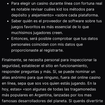
Para elegir un casino durante línea con fortuna real
es notable revisar cuáles kid los métodos para
depósito y alejamiento» «sobre cada plataforma.
Saber quién es el proveedor de software sobre tus
juegos favoritos es más essencial de lo que
muchisimos jugadores creen.
Entonces, será posible comprobar que tus datos
personales coincidan con mis datos que
proporcionaste al registrarte.
Finalmente, se necesita personal para inspeccionar la
seguridad, establecer el sitio en funcionamiento,
responder preguntas y más. Sí, se puede nominar un
alias anónimo para que ninguno, fuera del online casino
en línea, sepa que sos vos quien estás jugando. En la
hoy, estas» «son algunas de todas las tragamonedas
más populares en Argentina, lanzadas por los mas
famosas desarrolladores del planeta. Si querés divertirte