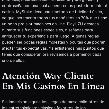
contraseña con una cual accederemos posteriormente al
casino. MyStake tiene un» «metodo de fidelidad único,
ya que incrementa todos tus depósitos en 70% que tiene
un bono pra slot machines on-line. PlayUZU destaca
durante sus funciones especiales, diseñadas para
enriquecer tu experiencia para juego. Algunas reglas
pueden ser pocas reglas molestas y ocultas que podran
afectar tus expectativas. Ya enlistamos mis puntos que
tenés que considerar, ora revisemos a pormenor cada
uno de ellos.
Atención Way Cliente
En Mis Casinos En Línea
Sin indecisión alguna los juegos de mesa child otros de
los entretenimientos clásicos favoritos de los