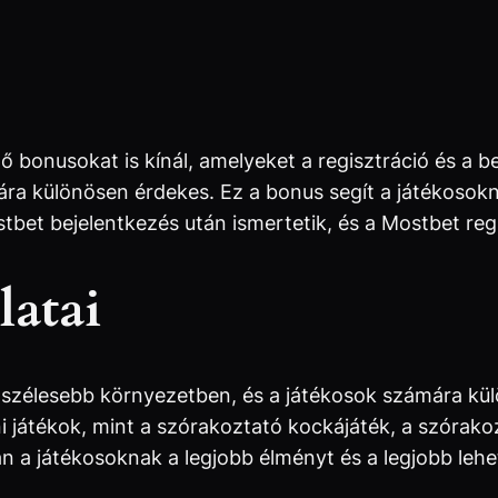
 bonusokat is kínál, amelyeket a regisztráció és a 
ára különösen érdekes. Ez a bonus segít a játékosok
t bejelentkezés után ismertetik, és a Mostbet regisz
latai
 szélesebb környezetben, és a játékosok számára kül
 játékok, mint a szórakoztató kockájáték, a szórako
n a játékosoknak a legjobb élményt és a legjobb lehet