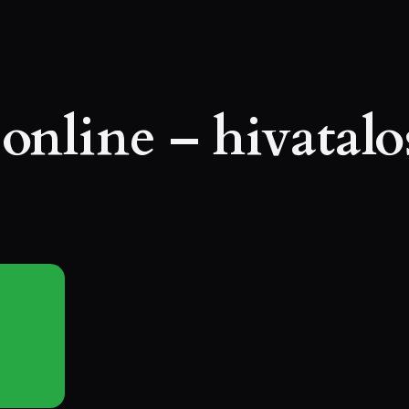
online – hivatalo