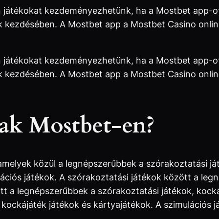
játékokat kezdeményezhetünk, ha a Mostbet app-ot 
tékok kezdésében. A Mostbet app a Mostbet Casino on
játékokat kezdeményezhetünk, ha a Mostbet app-ot 
tékok kezdésében. A Mostbet app a Mostbet Casino on
ak Mostbet-en?
amelyek közül a legnépszerűbbek a szórakoztatási ját
lációs játékok. A szórakoztatási játékok között a le
tt a legnépszerűbbek a szórakoztatási játékok, kocká
 kockájáték játékok és kártyajátékok. A szimulációs 