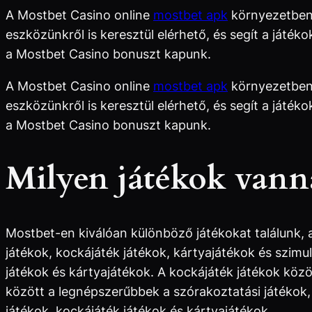
A Mostbet Casino online
mostbet apk
környezetben 
eszközünkről is keresztül elérhető, és segít a já
a Mostbet Casino bonuszt kapunk.
A Mostbet Casino online
mostbet apk
környezetben 
eszközünkről is keresztül elérhető, és segít a já
a Mostbet Casino bonuszt kapunk.
Milyen játékok vann
Mostbet-en kiválóan különböző játékokat találunk, 
játékok, kockájáték játékok, kártyajátékok és szimu
játékok és kártyajátékok. A kockájáték játékok közö
között a legnépszerűbbek a szórakoztatási játékok,
játékok, kockájáték játékok és kártyajátékok.