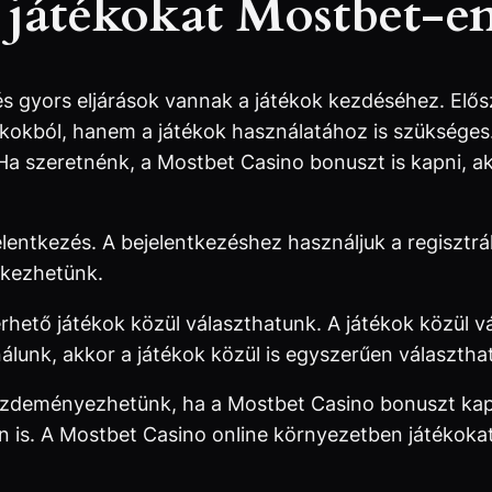
játékokat Mostbet-e
gyors eljárások vannak a játékok kezdéséhez. Előszö
kokból, hanem a játékok használatához is szükséges
. Ha szeretnénk, a Mostbet Casino bonuszt is kapni, a
lentkezés. A bejelentkezéshez használjuk a regisztrál
ntkezhetünk.
rhető játékok közül választhatunk. A játékok közül 
lunk, akkor a játékok közül is egyszerűen választha
ezdeményezhetünk, ha a Mostbet Casino bonuszt kapu
an is. A Mostbet Casino online környezetben játékok