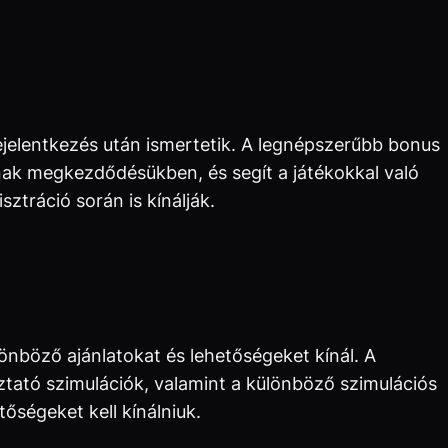
bejelentkezés után ismertetik. A legnépszerűbb bonus
nak megkezdődésükben, és segít a játékokkal való
tráció során is kínálják.
önböző ajánlatokat és lehetőségeket kínál. A
ztató szimulációk, valamint a különböző szimulációs
őségeket kell kínálniuk.