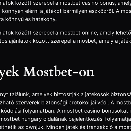
nlatok között szerepel a mostbet casino bonus, amely
könnyen elérni a játékot bármilyen eszközről. A mos
ra könnyű és hatékony.
latok között szerepel a mostbet online, amely lehető
tos ajánlatok között szerepel a mosbet, amely a ját
yek Mostbet-on
yt találunk, amelyek biztosítják a játékosok biztons
tó szerverek biztonsági protokolljai védi. A mostbet
 kódolási folyamatban. A mostbet casino bonusokat i
 mostbet hungary oldalának bejelentkezési folyamatja 
esíthetik az ownjuk. Minden játék és tranzakció a mos