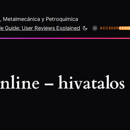
al, Metalmecánica y Petroquímica
le Guide: User Reviews Explained
ACCEDER
REGÍ
nline – hivatalos