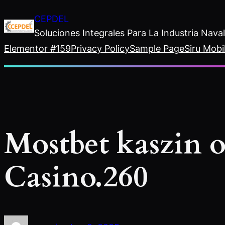
Saltar
CEPDEL
al
Soluciones Integrales Para La Industria Nav
contenido
Elementor #159
Privacy Policy
Sample Page
Siru Mobi
Mostbet kaszin o
Casino.260