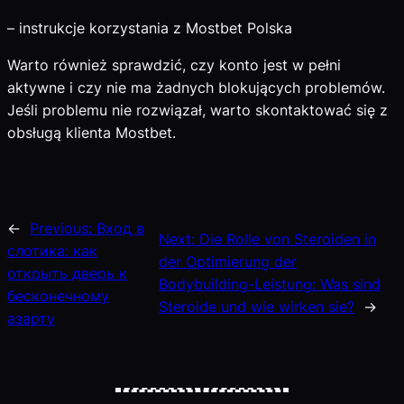
– instrukcje korzystania z Mostbet Polska
Warto również sprawdzić, czy konto jest w pełni
aktywne i czy nie ma żadnych blokujących problemów.
Jeśli problemu nie rozwiązał, warto skontaktować się z
obsługą klienta Mostbet.
←
Previous:
Вход в
Next:
Die Rolle von Steroiden in
слотика: как
der Optimierung der
открыть дверь к
Bodybuilding-Leistung: Was sind
бесконечному
Steroide und wie wirken sie?
→
азарту