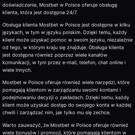
doświadczenie, Mostbet w Polsce oferuje obsługę
klienta, która jest dostępna 24/7.
Obsługa klienta Mostbet w Polsce jest dostępna w kilku
językach, w tym w języku polskim. Dzięki temu, każdy
klient może uzyskać pomoc w swoim języku, niezależnie
od tego, w którym kraju się znajduje. Obsługa klienta
jest dostępna również poprzez wiele kanałów
komunikacji, w tym przez e-mail, telefon, chat online i
wiele innych.
Mostbet w Polsce oferuje również wiele narzędzi, które
pomagają klientom w zarządzaniu swoimi kontami i
podejmowaniu decyzji o zakładach. Dzięki temu, każdy
klient może uzyskać dostęp do swojego konta w każdej
chwili i zarządzać nim, jak tylko mu się zechce.
Warto zauważyć, że Mostbet w Polsce oferuje również
wiele bonusów i promocji, które pomagają klientom w