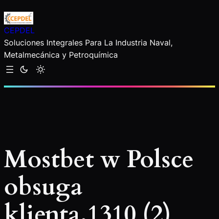
Saltar
al
CEPDEL
contenido
Soluciones Integrales Para La Industria Naval,
Metalmecánica y Petroquímica
Mostbet w Polsce
obsuga
klienta.1310 (2)