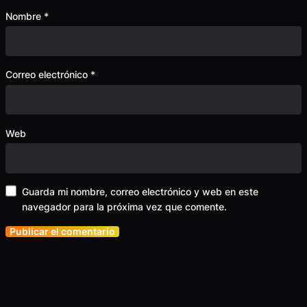
Nombre
*
Correo electrónico
*
Web
Guarda mi nombre, correo electrónico y web en este
navegador para la próxima vez que comente.