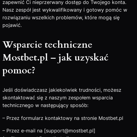
zapewnić Ci nieprzerwany dostęp do Twojego konta.
Nasz zespół jest wykwalifikowany i gotowy pomóc w
rozwiązaniu wszelkich problemów, które mogą się
pojawić.
Wsparcie techniczne
Mostbet.pl – jak uzyskać
pomoc?
Jeśli doświadczasz jakiekolwiek trudności, możesz
skontaktować się z naszym zespołem wsparcia
technicznego w następujący sposób:
– Przez formularz kontaktowy na stronie Mostbet.pl
– Przez e-mail na [support@mostbet.pl]