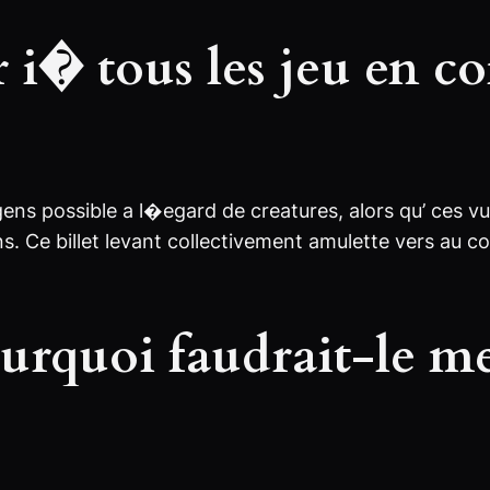
ir i� tous les jeu en 
ens possible a l�egard de creatures, alors qu’ ces v
s. Ce billet levant collectivement amulette vers au c
ourquoi faudrait-le m