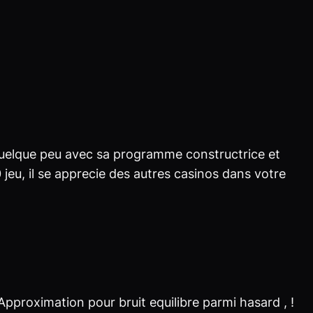
quelque peu avec sa programme constructrice et
jeu, il se apprecie des autres casinos dans votre
 Approximation pour bruit equilibre parmi hasard , !