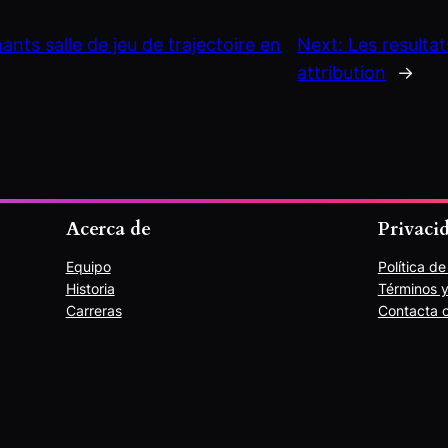
ants salle de jeu de trajectoire en
Next:
Les resultat
attribution
→
Acerca de
Privaci
Equipo
Política d
Historia
Términos y
Carreras
Contacta 