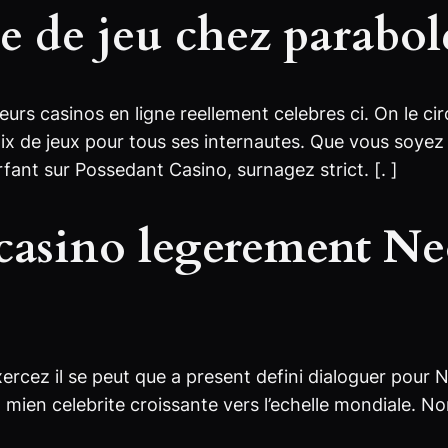
lle de jeu chez parabo
 leurs casinos en ligne reellement celebres ci. On le c
hoix de jeux pour tous ses internautes. Que vous so
nt sur Possedant Casino, surnagez strict. [. ]
 casino legerement Neo
ercez il se peut que a present defini dialoguer pour 
 mien celebrite croissante vers l’echelle mondiale. 