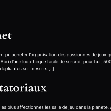
net
t pu acheter l’organisation des passionnes de jeux 
bri d’une ludotheque facile de surcroit pour huit 500 
depliantes sur mesure. [. ]
tatoriaux
les plus affectionnes les salle de jeu dans la planete.