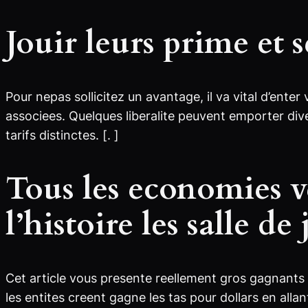
Jouir leurs prime et 
Pour nepas sollicitez un avantage, il va vital d’en
associees. Quelques liberalite peuvent emporter dive
tarifs distinctes. [. ]
Tous les economies v
l’histoire les salle de 
Cet article vous presente reellement gros gagnants 
les entites creent gagne les tas pour dollars en allan