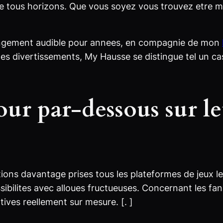
 de tous horizons. Que vous soyez vous trouvez etre m
hangement audible pour annees, en compagnie de mon
es divertissements, My Hausse se distingue tel un ca
ur par-dessous sur le
ctions davantage prises tous les plateformes de jeux
sibilites avec alloues fructueuses. Concernant les fa
tives reellement sur mesure. [. ]