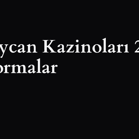
can Kazinoları 2
formalar