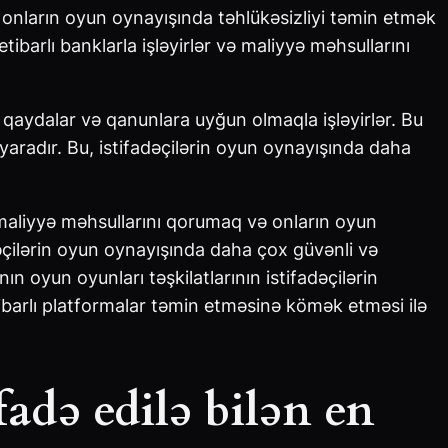
ə onların oyun oynayışında təhlükəsizliyi təmin etmək
tibarlı banklarla işləyirlər və maliyyə məhsullarını
n qaydalar və qanunlara uyğun olmaqla işləyirlər. Bu
 yaradır. Bu, istifadəçilərin oyun oynayışında daha
n maliyyə məhsullarını qorumaq və onların oyun
adəçilərin oyun oynayışında daha çox güvənli və
n oyun oyunları təşkilatlarının istifadəçilərin
ibarlı platformalar təmin etməsinə kömək etməsi ilə
fadə edilə bilən en