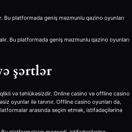
lır. Bu platformada geniş məzmunlu qazino oyunları
 alır. Bu platformada geniş məzmunlu qazino oyunları
ə şərtlər
ikli və təhlükəsizdir. Online casino və offline casino
iz oyunlar ilə tanınır. Offline casino oyunları da,
platformalar arasında seçim etmək, istifadəçilərinə
 Bu platformaların məqsədi, istifadəçilərinə