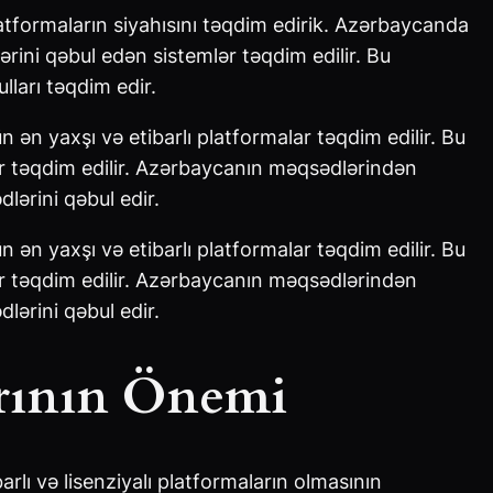
latformaların siyahısını təqdim edirik. Azərbaycanda
ərini qəbul edən sistemlər təqdim edilir. Bu
lları təqdim edir.
ən yaxşı və etibarlı platformalar təqdim edilir. Bu
lər təqdim edilir. Azərbaycanın məqsədlərindən
lərini qəbul edir.
ən yaxşı və etibarlı platformalar təqdim edilir. Bu
lər təqdim edilir. Azərbaycanın məqsədlərindən
lərini qəbul edir.
larının Önemi
lı və lisenziyalı platformaların olmasının