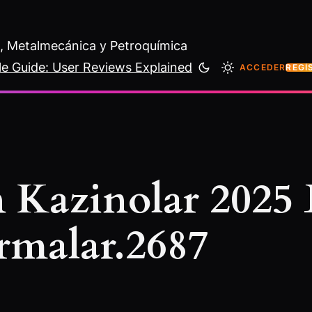
al, Metalmecánica y Petroquímica
le Guide: User Reviews Explained
ACCEDER
REGÍ
 Kazinolar 2025 E
ormalar.2687