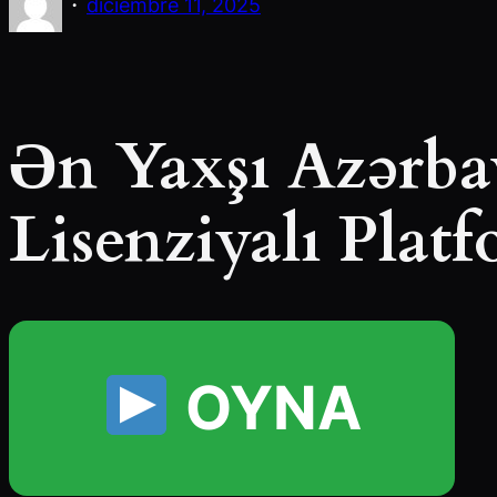
·
diciembre 11, 2025
Ən Yaxşı Azərbay
Lisenziyalı Plat
OYNA