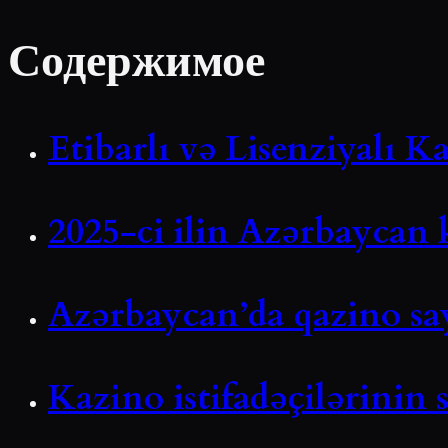
Содержимое
Etibarlı və Lisenziyalı 
2025-ci ilin Azərbaycan k
Azərbaycan’da qazino say
Kazino istifadəçilərinin 