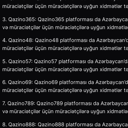
müraciətçilər üçün müraciətçilərə uyğun xidmətlər təm
3. Qazino365: Qazino365 platforması da Azərbaycan’d
və müraciətçilər üçün müraciətçilərə uyğun xidmətlər 
4. Qazino48: Qazino48 platforması da Azərbaycan’da 
müraciətçilər üçün müraciətçilərə uyğun xidmətlər təm
5. Qazino57: Qazino57 platforması da Azərbaycan’da e
müraciətçilər üçün müraciətçilərə uyğun xidmətlər təm
6. Qazino69: Qazino69 platforması da Azərbaycan’da e
müraciətçilər üçün müraciətçilərə uyğun xidmətlər təm
7. Qazino789: Qazino789 platforması da Azərbaycan’d
və müraciətçilər üçün müraciətçilərə uyğun xidmətlər 
8. Qazino888: Qazino888 platforması da Azərbaycan’d