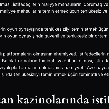
olması, istifadəçilərin maliyyə məhsullarını qorumaq v
in maliyyə məhsullarını təmin etmək üçün təhlükəsiz və e
çilərin oyun oynayışında təhlükəsizliyi təmin etmək üçü
ilərin oyun oynayışında güvənli və təhlükəsiz bir ortam
ı platformaların olmasının əhəmiyyəti, istifadəçiləri
. Bu platformaların təminatlı və etibarlı olması, istif
ziyalı platformaların olmasının əhəmiyyəti, Azerbaycanı
şında təhlükəsizliyi təmin etmək üçün təminatlı və et
an kazinolarında isti