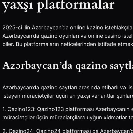
yaxşı platformalar
2025-ci ilin Azərbaycan’da online kazino istehlakçılar
Azərbaycan’da qazino oyunları və online casino istehl
bilər. Bu platformaların nəticələrindən istifadə etmək
Azərbaycan’da qazino saytl
Azərbaycan’da qazino saytları arasında etibarlı və lis
istəyən müraciətçilər üçün ən yaxşı variantlar şunlard
1. Qazino123: Qazino123 platforması Azərbaycanın eti
müraciətçilər üçün müraciətçilərə uyğun xidmətlər təm
2. Qazino24: Qazino24 platforması da Azərbaycan’da 