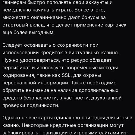
геймерам быстро пополнять свои аккаунты и
немедленно начинать играть. Более этого,
множество онлайн-казино дают бонусы за
стартовый вклад, что делает применение карточек
еще более выгодным.
Следует осознавать о сохранности при
использовании кредиток в виртуальных казино.
Нужно удостовериться, что ресурс обладает
сертификат и использует современные методы
кодирования, такие как SSL, для охраны
персональной информации. Также необходимо
обратить внимание на наличие дополнительных
средств безопасности, в частности, двухэтапной
проверки подлинности.
Однако не все карты одинаково пригодны для игры в
казино. Некоторые кредитные организации могут
заблокировать транзакции с игровыми сайтами из-