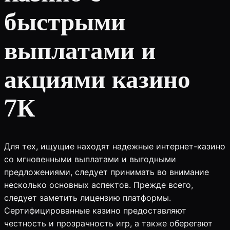
быстрыми
выплатами и
акциями казино
7К
Для тех, ищущие находят надежные интернет-казино
со мгновенными выплатами и выгодными
предложениями, следует принимать во внимание
несколько основных аспектов. Прежде всего,
следует заметить лицензию платформы.
Сертифицированные казино предоставляют
честность и прозрачность игр, а также оберегают