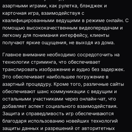
азартными играми, как рулетка, блэкджек и
карточная игра, взаимодействуя с
квалифицированными ведущими в режиме онлайн. С
помощью высококачественным видеопередачам и
легкому для понимания интерфейсу, клиенты
получают яркие ощущения, не выходя из дома.
Главное внимание необходимо сосредоточить на
технологии стриминга, что обеспечивает
транслировать изображение и аудио без задержек.
Это обеспечивает наибольшее погружение в
азартный процедуру. Кроме того, различные сайты
обеспечивают шанс коммуникации с ведущим и
остальными участниками через онлайн-чат, что
добавляет аспект социального взаимодействия.
Защита и справедливость игр обеспечиваются
благодаря использованию новейших технологий
защиты данных и разрешений от авторитетных