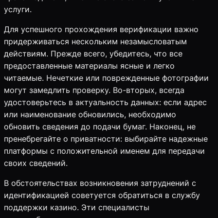
услуги.
Для успешного прохождения верификации важно
придерживаться нескольким незамысловатым
действиям. Прежде всего, убедитесь, что все
предоставленные материалы ясные и легко
читаемые. Нечеткие или поврежденные фотографии
могут замедлить проверку. Во-вторых, всегда
удостоверьтесь в актуальность данных: если адрес
или наименование обновились, необходимо
обновить сведения до подачи бумаг. Наконец, не
пренебрегайте о приватности: выбирайте надежные
платформы с положительной именем для передачи
своих сведений.
В обстоятельствах возникновения затруднений с
идентификацией советуется обратиться в службу
поддержки казино. Эти специалисты