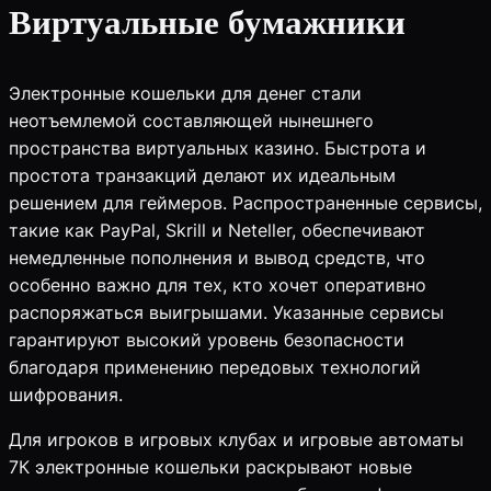
Виртуальные бумажники
Электронные кошельки для денег стали
неотъемлемой составляющей нынешнего
пространства виртуальных казино. Быстрота и
простота транзакций делают их идеальным
решением для геймеров. Распространенные сервисы,
такие как PayPal, Skrill и Neteller, обеспечивают
немедленные пополнения и вывод средств, что
особенно важно для тех, кто хочет оперативно
распоряжаться выигрышами. Указанные сервисы
гарантируют высокий уровень безопасности
благодаря применению передовых технологий
шифрования.
Для игроков в игровых клубах и игровые автоматы
7К электронные кошельки раскрывают новые