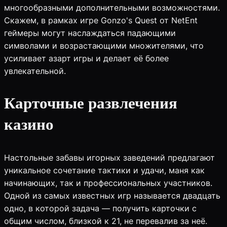
многообразными дополнительными возможностями.
Скажем, в рамках игре Gonzo's Quest от NetEnt
геймеры могут наслаждаться падающими
символами и возрастающими множителями, что
усиливает азарт игры и делает её более
увлекательной.
Карточные развлечения
казино
Настольные забавы игорных заведений предлагают
уникальное сочетание тактики и удачи, маня как
начинающих, так и профессиональных участников.
Одной из самых известных игр называется двадцать
одно, в которой задача — получить карточки с
общим числом, близкой к 21, не перевалив за неё.