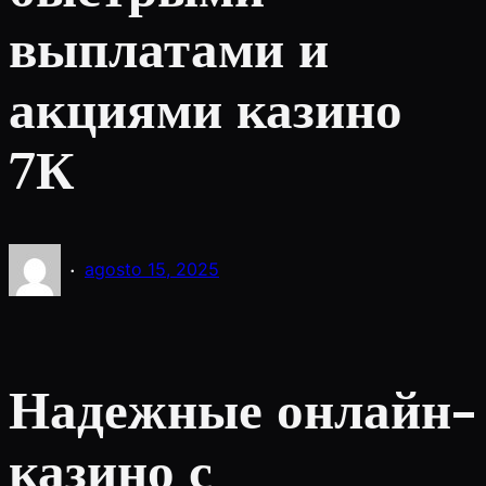
выплатами и
акциями казино
7К
·
agosto 15, 2025
Надежные онлайн-
казино с