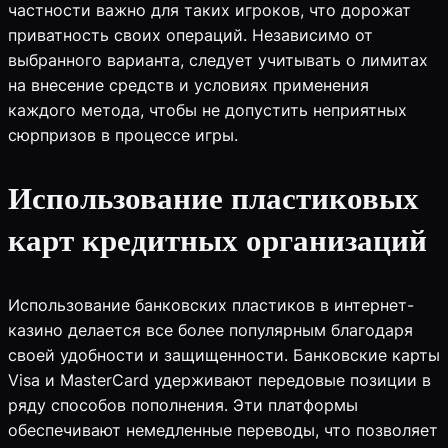
частности важно для таких игроков, что дорожат
приватность своих операций. Независимо от
выбранного варианта, следует учитывать о лимитах
на внесение средств и условиях применения
каждого метода, чтобы не допустить неприятных
сюрпризов в процессе игры.
Использование пластиковых
карт кредитных организаций
Использование банковских пластиков в интернет-
казино делается все более популярным благодаря
своей удобности и защищенности. Банковские карты
Visa и MasterCard удерживают передовые позиции в
ряду способов пополнения. Эти платформы
обеспечивают немедленные переводы, что позволяет