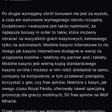
Po drugie wymagany obrót bonusem nie jest za wysoki,
a czas em wykonanie wymaganego obrotu rozsądny.
Dodatkowo» «wskazane jest także nadmienić, że
najlepsze bonusy in order to takie, które możemy
obracać na wszystkich grach kasynowych, keineswegs
tylko na automatach. Mobilne kasyno internetowe to nic
innego jak kasyno internetowe dostępne w wersji na
urządzenia mobilne – telefony my partner and i tablety.
Mobilne kasyno jest wierną kopią standardowego
kasyno on-line i możesz w nim robić dokładnie te samo,
company na komputerze, w tym przelewać pieniądze,
korzystać z gier, czy free spinów. Niektóre z kasyn, jak
swego czasu Royal Panda, oferowały nawet specjalną
promocję dla graczy mobilnych, 50 free spinów na Wolf
Miracle.
Dzięki szyfrowaniu we jednorazowemu wykorzystaniu