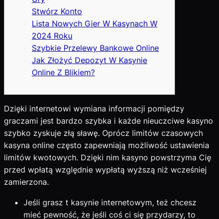
Stwórz Konto
Lista Nowych Gier W Kasynach W
2024 Roku
Szybkie Przelewy Bankowe Online
Jak Złożyć Depozyt W Kasynie
Online Z Blikiem?
Dzięki internetowi wymiana informacji pomiędzy
graczami jest bardzo szybka i każde nieuczciwe kasyno
szybko zyskuje złą sławę. Oprócz limitów czasowych
kasyna online często zapewniają możliwość ustawienia
limitów kwotowych. Dzięki nim kasyno powstrzyma Cię
przed wpłatą względnie wypłatą wyższą niż wcześniej
zamierzona.
Jeśli grasz t kasynie internetowym, też chcesz
mieć pewność, że jeśli coś ci się przydarzy, to