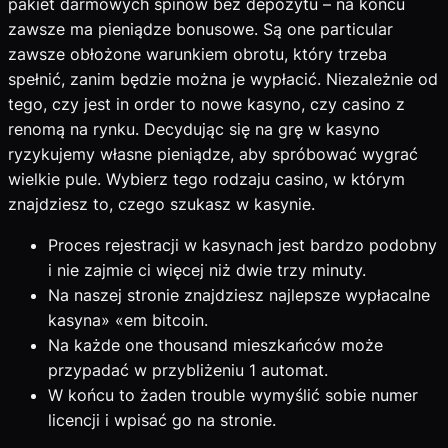
pakiet darmowych spinów bez depozytu – na końcu
zawsze ma pieniądze bonusowe. Są one particular
zawsze obłożone warunkiem obrotu, który trzeba
spełnić, zanim będzie można je wypłacić. Niezależnie od
tego, czy jest in order to nowe kasyno, czy casino z
renomą na rynku. Decydując się na grę w kasyno
ryzykujemy własne pieniądze, aby spróbować wygrać
wielkie pule. Wybierz tego rodzaju casino, w którym
znajdziesz to, czego szukasz w kasynie.
Proces rejestracji w kasynach jest bardzo podobny
i nie zajmie ci więcej niż dwie trzy minuty.
Na naszej stronie znajdziesz najlepsze wypłacalne
kasyna» «em bitcoin.
Na każde one thousand mieszkańców może
przypadać w przybliżeniu 1 automat.
W końcu to żaden trouble wymyślić sobie numer
licencji i wpisać go na stronie.