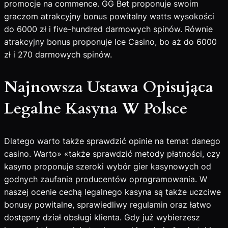
promocje na commence. GG Bet proponuje swoim
graczom atrakcyjny bonus powitalny watts wysokości
do 6000 zł i five-hundred darmowych spinów. Równie
atrakcyjny bonus proponuje Ice Casino, bo aż do 6000
zł i 270 darmowych spinów.
Najnowsza Ustawa Opisująca
Legalne Kasyna W Polsce
Dlatego warto także sprawdzić opinie na temat danego
casino. Warto» «także sprawdzić metody płatności, czy
kasyno proponuje szeroki wybór gier kasynowych od
godnych zaufania producentów oprogramowania. W
naszej ocenie cechą legalnego kasyna są także uczciwe
bonusy powitalne, sprawiedliwy regulamin oraz łatwo
dostępny dział obsługi klienta. Gdy już wybierzesz