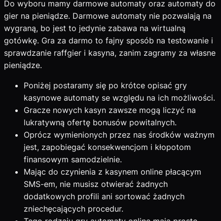
Do wyboru mamy darmowe automaty oraz automaty do
gier na pieniądze. Darmowe automaty nie pozwalają na
wygraną, bo jest to jedynie zabawa na wirtualną
gotówkę. Gra za darmo to fajny sposób na testowanie i
sprawdzanie raffgier i kasyna, zanim zagramy za własne
pieniądze.
Poniżej postaramy się po krótce opisać gry
kasynowe automaty se względu na ich możliwości.
Gracze nowych kasyn zawsze mogą liczyć na
lukratywną ofertę bonusów powitalnych.
Oprócz wymienionych przez nas środków ważnym
jest, zapobiegać konsekwencjom i kłopotom
finansowym samodzielnie.
Mając do czynienia z kasynem online płacącym
SMS-em, nie musisz otwierać żadnych
dodatkowych profili ani sortować żadnych
zniechęcających procedur.
Tego rodzaju gry automaty online mają proste