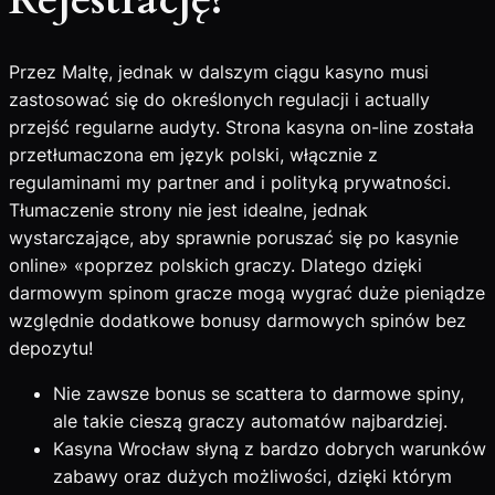
Rejestrację?
Przez Maltę, jednak w dalszym ciągu kasyno musi
zastosować się do określonych regulacji i actually
przejść regularne audyty. Strona kasyna on-line została
przetłumaczona em język polski, włącznie z
regulaminami my partner and i polityką prywatności.
Tłumaczenie strony nie jest idealne, jednak
wystarczające, aby sprawnie poruszać się po kasynie
online» «poprzez polskich graczy. Dlatego dzięki
darmowym spinom gracze mogą wygrać duże pieniądze
względnie dodatkowe bonusy darmowych spinów bez
depozytu!
Nie zawsze bonus se scattera to darmowe spiny,
ale takie cieszą graczy automatów najbardziej.
Kasyna Wrocław słyną z bardzo dobrych warunków
zabawy oraz dużych możliwości, dzięki którym