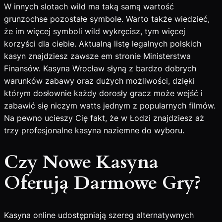
W innych slotach wild ma taką samą wartość
grunzochse pozostałe symbole. Warto także wiedzieć,
że im więcej symboli wild wykręcisz, tym więcej
korzyści dla ciebie. Aktualną listę legalnych polskich
kasyn znajdziesz zawsze em stronie Ministerstwa
Finansów. Kasyna Wrocław słyną z bardzo dobrych
warunków zabawy oraz dużych możliwości, dzięki
którym dosłownie każdy dorosły gracz może wejść i
zabawić się niczym watts jednym z popularnych filmów.
Na pewno ucieszy Cię fakt, że w Łodzi znajdziesz aż
trzy profesjonalne kasyna naziemne do wyboru.
Czy Nowe Kasyna
Oferują Darmowe Gry?
Kasyna online udostępniają szereg alternatywnych