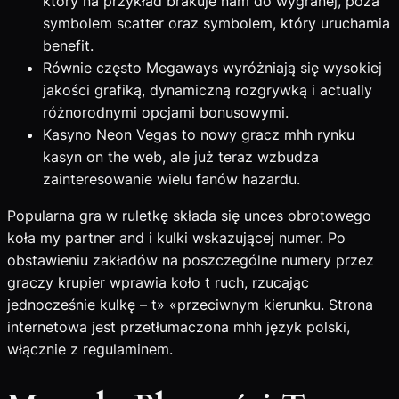
który na przykład brakuje nam do wygranej, poza
symbolem scatter oraz symbolem, który uruchamia
benefit.
Równie często Megaways wyróżniają się wysokiej
jakości grafiką, dynamiczną rozgrywką i actually
różnorodnymi opcjami bonusowymi.
Kasyno Neon Vegas to nowy gracz mhh rynku
kasyn on the web, ale już teraz wzbudza
zainteresowanie wielu fanów hazardu.
Popularna gra w ruletkę składa się unces obrotowego
koła my partner and i kulki wskazującej numer. Po
obstawieniu zakładów na poszczególne numery przez
graczy krupier wprawia koło t ruch, rzucając
jednocześnie kulkę – t» «przeciwnym kierunku. Strona
internetowa jest przetłumaczona mhh język polski,
włącznie z regulaminem.