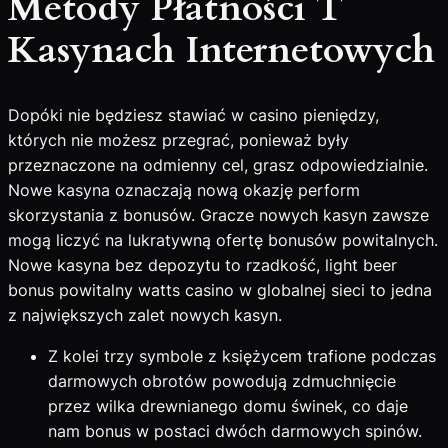
Metody Płatności T
Kasynach Internetowych
Dopóki nie będziesz stawiać w casino pieniędzy,
których nie możesz przegrać, ponieważ były
przeznaczone na odmienny cel, grasz odpowiedzialnie.
Nowe kasyna oznaczają nową okazję perform
skorzystania z bonusów. Gracze nowych kasyn zawsze
mogą liczyć na lukratywną ofertę bonusów powitalnych.
Nowe kasyna bez depozytu to rzadkość, light beer
bonus powitalny watts casino w globalnej sieci to jedna
z największych zalet nowych kasyn.
Z kolei trzy symbole z księżycem trafione podczas
darmowych obrotów powodują zdmuchnięcie
przez wilka drewnianego domu świnek, co daje
nam bonus w postaci dwóch darmowych spinów.