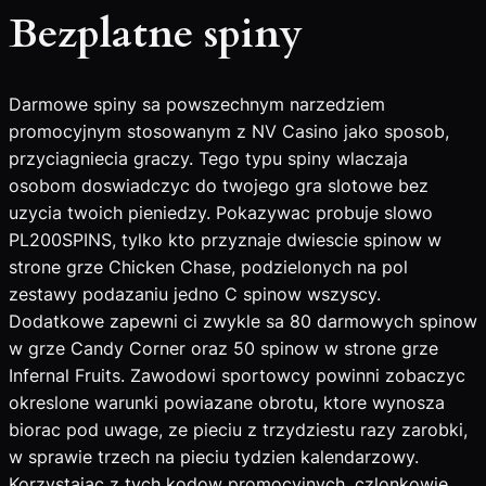
Bezplatne spiny
Darmowe spiny sa powszechnym narzedziem
promocyjnym stosowanym z NV Casino jako sposob,
przyciagniecia graczy. Tego typu spiny wlaczaja
osobom doswiadczyc do twojego gra slotowe bez
uzycia twoich pieniedzy. Pokazywac probuje slowo
PL200SPINS, tylko kto przyznaje dwiescie spinow w
strone grze Chicken Chase, podzielonych na pol
zestawy podazaniu jedno C spinow wszyscy.
Dodatkowe zapewni ci zwykle sa 80 darmowych spinow
w grze Candy Corner oraz 50 spinow w strone grze
Infernal Fruits. Zawodowi sportowcy powinni zobaczyc
okreslone warunki powiazane obrotu, ktore wynosza
biorac pod uwage, ze pieciu z trzydziestu razy zarobki,
w sprawie trzech na pieciu tydzien kalendarzowy.
Korzystajac z tych kodow promocyjnych, czlonkowie