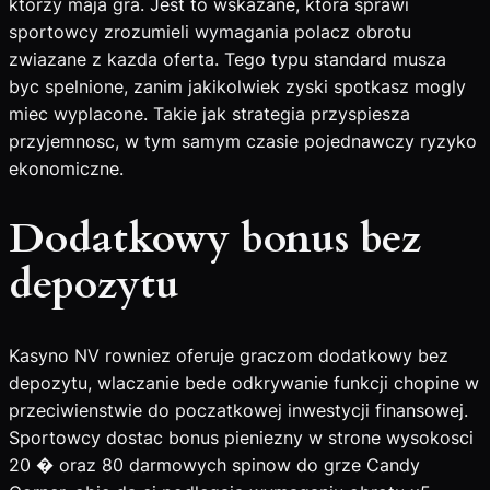
ktorzy maja gra. Jest to wskazane, ktora sprawi
sportowcy zrozumieli wymagania polacz obrotu
zwiazane z kazda oferta. Tego typu standard musza
byc spelnione, zanim jakikolwiek zyski spotkasz mogly
miec wyplacone. Takie jak strategia przyspiesza
przyjemnosc, w tym samym czasie pojednawczy ryzyko
ekonomiczne.
Dodatkowy bonus bez
depozytu
Kasyno NV rowniez oferuje graczom dodatkowy bez
depozytu, wlaczanie bede odkrywanie funkcji chopine w
przeciwienstwie do poczatkowej inwestycji finansowej.
Sportowcy dostac bonus pieniezny w strone wysokosci
20 � oraz 80 darmowych spinow do grze Candy