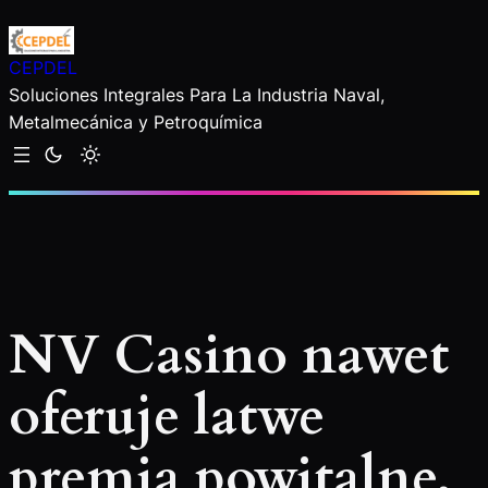
Saltar
al
CEPDEL
contenido
Soluciones Integrales Para La Industria Naval,
Metalmecánica y Petroquímica
NV Casino nawet
oferuje latwe
premia powitalne,