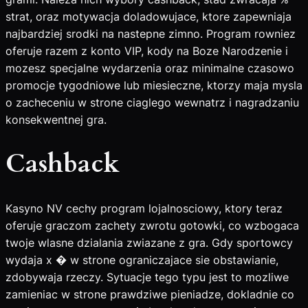
strat, oraz motywacja doladowujace, ktore zapewniaja
najbardziej srodki na nastepne zimno. Program rowniez
oferuje razem z konto VIP, kody na Boze Narodzenie i
mozesz specjalne wydarzenia oraz minimalne czasowo
promocje tygodniowe lub miesieczne, ktorzy maja mysla
o zacheceniu w strone ciaglego wewnatrz i nagradzaniu
konsekwentnej gra.
Cashback
Kasyno NV cechy program lojalnosciowy, ktory teraz
oferuje graczom zachety zwrotu gotowki, co wzbogaca
twoje wlasne dzialania zwiazane z gra. Gdy sportowcy
wydaja x � w strone ograniczajace sie obstawianie,
zdobywaja rzeczy. Sytuacje tego typu jest to mozliwe
zamieniac w strone prawdziwe pieniadze, dokladnie co