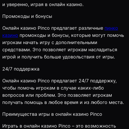
и уверенно, играя в онлайн казино.
Промокоды и бонусы
Онлайн казино Pinco предлагает различные
пинко
казино
промокоды и бонусы, которые могут помочь
игрокам начать игру с дополнительными
средствами. Это позволяет игрокам насладиться
игрой и получить больше удовольствия от игры.
24/7 поддержка
Онлайн казино Pinco предлагает 24/7 поддержку,
чтобы помочь игрокам в случае каких-либо
вопросов или проблем. Это позволяет игрокам
получать помощь в любое время и из любого места.
Преимущества игры в онлайн казино Pinco
Играть в онлайн казино Pinco – это возможность