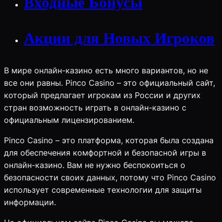
Входные Бонусы
Акции для Новых Игроков
В мире онлайн-казино есть много вариантов, но не
все они равны. Pinco Casino – это официальный сайт,
который предлагает игрокам из России и других
стран возможность играть в онлайн-казино с
официальным лицензированием.
Pinco Casino – это платформа, которая была создана
для обеспечения комфортной и безопасной игры в
онлайн-казино. Вам не нужно беспокоиться о
безопасности своих данных, потому что Pinco Casino
использует современные технологии для защиты
информации.