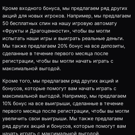
Кроме входного бонуса, мы предлагаем ряд других
акций для новых игроков. Например, мы предлагаем
50 бесплатных спин на нашу игровую автомату
«Фрукты и Драгоценности», чтобы вы могли
испытать наши игры и выиграть реальные деньги.
Мы также предлагаем 20% бонус на все депозиты,
сделанные в течение первого месяца после
регистрации, чтобы вы могли начать играть с
максимальной выгодой.
Кроме того, мы предлагаем ряд других акций и
бонусов, которые помогут вам начать играть с
максимальной выгодой. Например, мы предлагаем
10% бонус на все выигрыши, сделанные в течение
первого месяца после регистрации, чтобы вы могли
увеличить свои выигрыши. Мы также предлагаем
ряд других акций и бонусов, которые помогут вам
начать играть с максимальной выгодой.