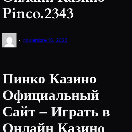
Pinco.2343
·
noviembre 18, 2025
Пинко Казино
Официальный
Сайт – Играть в
Онлайн Казино