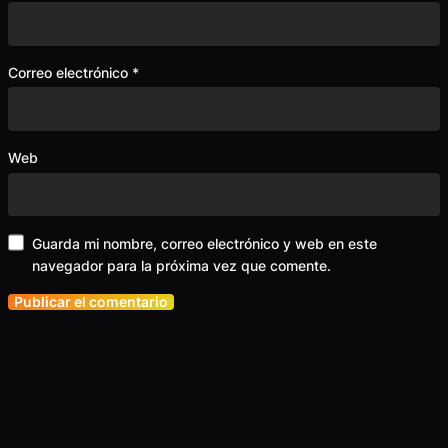
Correo electrónico
*
Web
Guarda mi nombre, correo electrónico y web en este
navegador para la próxima vez que comente.