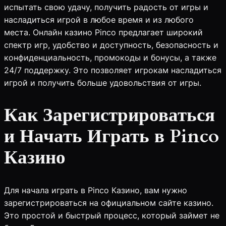
испытать свою удачу, получить радость от игры и
насладиться игрой в любое время и из любого
места. Онлайн казино Pinco предлагает широкий
спектр игр, удобство и доступность, безопасность и
конфиденциальность, промокоды и бонусы, а также
24/7 поддержку. Это позволяет игрокам насладиться
игрой и получить больше удовольствия от игры.
Как Зарегистрироваться
и Начать Играть в Pinco
Казино
Для начала играть в Pinco Казино, вам нужно
зарегистрироваться на официальном сайте казино.
Это простой и быстрый процесс, который займет не