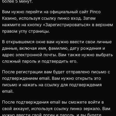
более 5 минут.
Вам нужно перейти на официальный сайт Pinco
Казино, используя ссылку пинко вход. Затем
нажмите на кнопку «Зарегистрироваться» в верхнем
правом углу страницы.
В открывшемся окне вам нужно ввести свои личные
данные, включая имя, фамилию, дату рождения и
адрес электронной почты. Вам также нужно выбрать
сложный пароль и подтвердить его.
После регистрации вам будет отправлено письмо с
подтверждением email. Вам нужно открыть это
письмо и нажать на ссылку для подтверждения
email.
После подтверждения email вы сможете войти в
свой аккаунт, используя ссылку пинко зеркало. Вам
нужно ввести свой логин и пароль, и вы будете