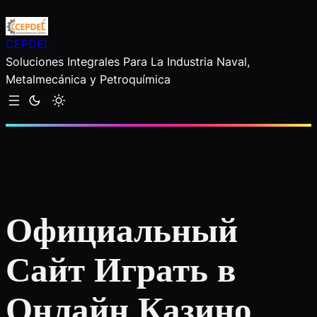
Saltar
al
CEPDEL
contenido
Soluciones Integrales Para La Industria Naval,
Metalmecánica y Petroquímica
Официальный
Сайт Играть в
Онлайн Казино