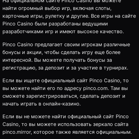
На официальном сайте Pinco Casino вы можете
найти огромный выбор игр, включая слоты,
карточные игры, рулетку и другие. Все игры на сайте
Pinco Casino были разработаны ведущими
разработчиками игр и имеют высокое качество.
Pinco Casino предлагает своим игрокам различные
бонусы и акции, чтобы сделать игру еще более
интересной. Вы можете получать бонусы за
регистрацию, за депозит и за участие в турнирах.
Если вы ищете официальный сайт Pinco Casino, то
вы можете найти его по адресу pinco.com. Там вы
сможете зарегистрироваться, сделать депозит и
начать играть в онлайн-казино.
Если вы не можете найти официальный сайт Pinco
Casino, то вы можете использовать зеркало сайта
pinco.mirror, которое также является официальным.