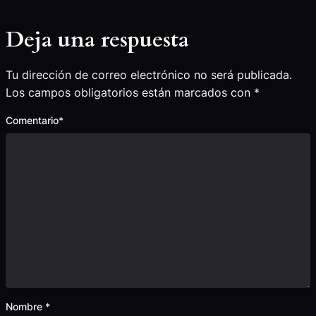
Deja una respuesta
Tu dirección de correo electrónico no será publicada.
Los campos obligatorios están marcados con
*
Comentario
*
Nombre
*