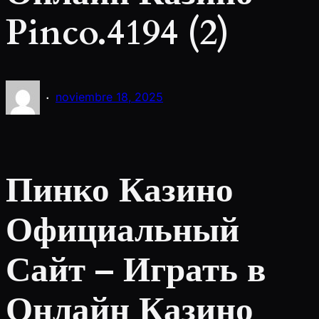
Pinco.4194 (2)
·
noviembre 18, 2025
Пинко Казино
Официальный
Сайт – Играть в
Онлайн Казино