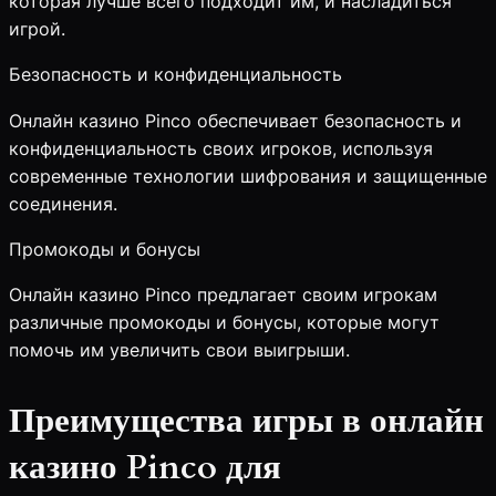
которая лучше всего подходит им, и насладиться
игрой.
Безопасность и конфиденциальность
Онлайн казино Pinco обеспечивает безопасность и
конфиденциальность своих игроков, используя
современные технологии шифрования и защищенные
соединения.
Промокоды и бонусы
Онлайн казино Pinco предлагает своим игрокам
различные промокоды и бонусы, которые могут
помочь им увеличить свои выигрыши.
Преимущества игры в онлайн
казино Pinco для