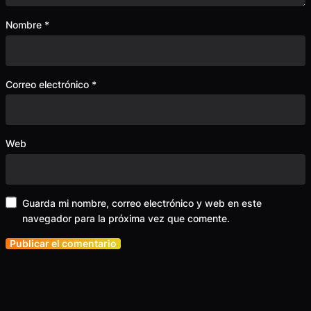
Nombre
*
Correo electrónico
*
Web
Guarda mi nombre, correo electrónico y web en este
navegador para la próxima vez que comente.