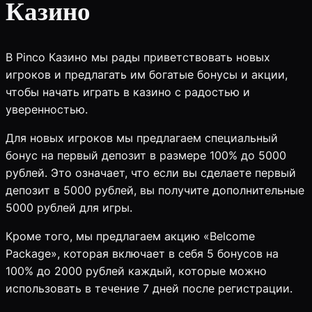
Казино
В Pinco Казино мы рады приветствовать новых
игроков и предлагать им богатые бонусы и акции,
чтобы начать играть в казино с радостью и
уверенностью.
Для новых игроков мы предлагаем специальный
бонус на первый депозит в размере 100% до 5000
рублей. Это означает, что если вы сделаете первый
депозит в 5000 рублей, вы получите дополнительные
5000 рублей для игры.
Кроме того, мы предлагаем акцию «Вelcome
Package», которая включает в себя 5 бонусов на
100% до 2000 рублей каждый, которые можно
использовать в течение 7 дней после регистрации.