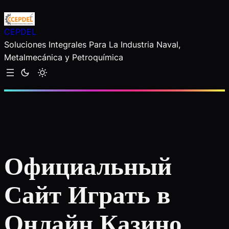
Saltar
al
CEPDEL
contenido
Soluciones Integrales Para La Industria Naval,
Metalmecánica y Petroquímica
Официальный
Сайт Играть в
Онлайн Казино