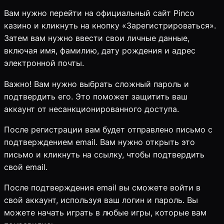
Вам нужно перейти на официальный сайт Pinco
казино и кликнуть на кнопку «Зарегистрироваться».
Затем вам нужно ввести свои личные данные,
включая имя, фамилию, дату рождения и адрес
электронной почты.
Важно! Вам нужно выбрать сложный пароль и
подтвердить его. Это поможет защитить ваш
аккаунт от несанкционированного доступа.
После регистрации вам будет отправлено письмо с
подтверждением email. Вам нужно открыть это
письмо и кликнуть на ссылку, чтобы подтвердить
свой email.
После подтверждения email вы сможете войти в
свой аккаунт, используя ваш логин и пароль. Вы
можете начать играть в любые игры, которые вам