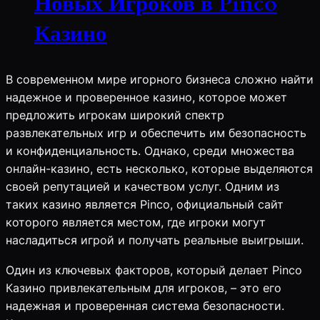
Новых Игроков в Pinco
Казино
В современном мире игорного бизнеса сложно найти
надежное и проверенное казино, которое может
предложить игрокам широкий спектр
развлекательных игр и обеспечить им безопасность
и конфиденциальность. Однако, среди множества
онлайн-казино, есть несколько, которые выделяются
своей репутацией и качеством услуг. Одним из
таких казино является Pinco, официальный сайт
которого является местом, где игроки могут
насладиться игрой и получать реальные выигрыши.
Один из ключевых факторов, который делает Pinco
Казино привлекательным для игроков, – это его
надежная и проверенная система безопасности.