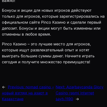
Важно!
Бонусы и акции для новых игроков действуют
только для игроков, которые зарегистрировались на
официальном сайте Pinco Казино и сделали первый
депозит. Бонусы и акции могут быть изменены или
отменены в любое время.
Pinco Казино – это лучшее место для игроков,
которые ищут развлекательный опыт и хотят
выиграть большие суммы денег. Начните играть
сегодня и получите множество преимуществ!
←
Previous:
nomad casino –
Next:
Azərbaycanda Glory
новый взгляд на азарт в
Casino rəsmi internet
Казахстане
saytı.1190
→