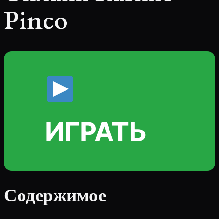
Pinco
ИГРАТЬ
Содержимое