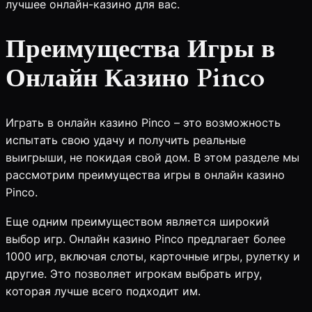
лучшее онлайн-казино для вас.
Преимущества Игры в
Онлайн Казино Pinco
Играть в онлайн казино Pinco – это возможность
испытать свою удачу и получить реальные
выигрыши, не покидая свой дом. В этом разделе мы
рассмотрим преимущества игры в онлайн казино
Pinco.
Еще одним преимуществом является широкий
выбор игр. Онлайн казино Pinco предлагает более
1000 игр, включая слоты, карточные игры, рулетку и
другие. Это позволяет игрокам выбрать игру,
которая лучше всего подходит им.