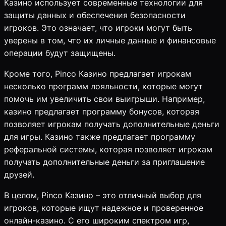
Казино использует современные технологии для
защиты данных и обеспечения безопасности
игроков. Это означает, что игроки могут быть
уверены в том, что их личные данные и финансовые
операции будут защищены.
Кроме того, Pinco Казино предлагает игрокам
несколько программ лояльности, которые могут
помочь им увеличить свои выигрыши. Например,
казино предлагает программу бонусов, которая
позволяет игрокам получать дополнительные деньги
для игры. Казино также предлагает программу
реферальной системы, которая позволяет игрокам
получать дополнительные деньги за приглашение
друзей.
В целом, Pinco Казино – это отличный выбор для
игроков, которые ищут надежное и проверенное
онлайн-казино. С его широким спектром игр,