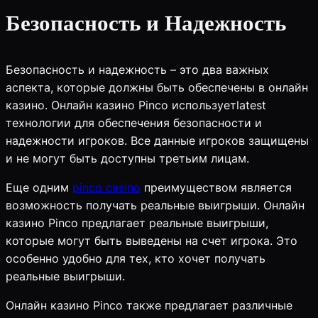
Безопасность и Надежность
Безопасность и надежность – это два важных
аспекта, которые должны быть обеспечены в онлайн
казино. Онлайн казино Pinco используетlatest
технологии для обеспечения безопасности и
надежности игроков. Все данные игроков защищены
и не могут быть доступны третьим лицам.
Еще одним
pinco casino
преимуществом является
возможность получать реальные выигрыши. Онлайн
казино Pinco предлагает реальные выигрыши,
которые могут быть выведены на счет игрока. Это
особенно удобно для тех, кто хочет получать
реальные выигрыши.
Онлайн казино Pinco также предлагает различные