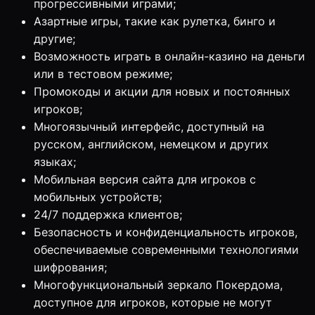
прогрессивными играми;
Азартные игры, такие как рулетка, бинго и
другие;
Возможность играть в онлайн-казино на деньги
или в тестовом режиме;
Промокоды и акции для новых и постоянных
игроков;
Многоязычный интерфейс, доступный на
русском, английском, немецком и других
языках;
Мобильная версия сайта для игроков с
мобильных устройств;
24/7 поддержка клиентов;
Безопасность и конфиденциальность игроков,
обеспечиваемые современными технологиями
шифрования;
Многофункциональный зеркало Покердома,
доступное для игроков, которые не могут