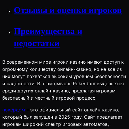
Отзывы и оценки игроков
Преимущества и
недостатки
В современном мире игроки казино имеют доступ к
огромному количеству онлайн-казино, но не все из
них могут похваться высоким уровнем безопасности
и надежности. В этом смысле Pokerdom выделяется
среди других онлайн-казино, предлагая игрокам
безопасный и честный игровой процесс.
покердом
– это официальный сайт онлайн-казино,
который был запущен в 2025 году. Сайт предлагает
игрокам широкий спектр игровых автоматов,