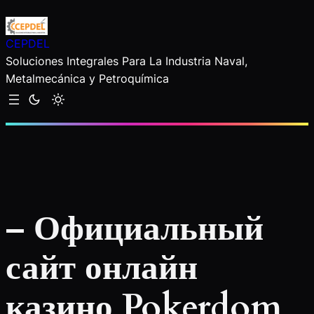
Saltar
al
CEPDEL
contenido
Soluciones Integrales Para La Industria Naval,
Metalmecánica y Petroquímica
– Официальный
сайт онлайн
казино Pokerdom