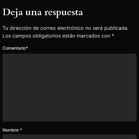
Deja una respuesta
Tu dirección de correo electrónico no será publicada.
Los campos obligatorios están marcados con
*
Comentario
*
Nombre
*