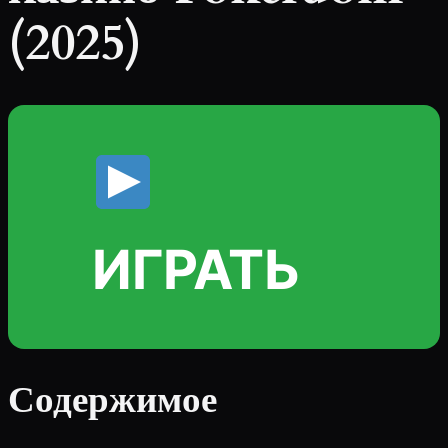
(2025)
ИГРАТЬ
Содержимое