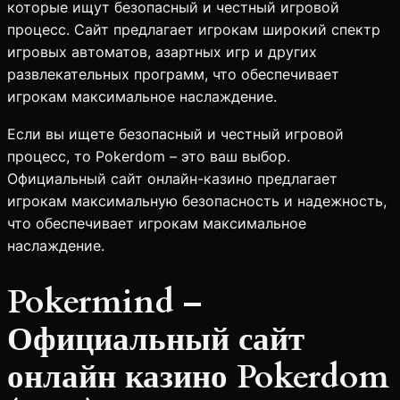
которые ищут безопасный и честный игровой
процесс. Сайт предлагает игрокам широкий спектр
игровых автоматов, азартных игр и других
развлекательных программ, что обеспечивает
игрокам максимальное наслаждение.
Если вы ищете безопасный и честный игровой
процесс, то Pokerdom – это ваш выбор.
Официальный сайт онлайн-казино предлагает
игрокам максимальную безопасность и надежность,
что обеспечивает игрокам максимальное
наслаждение.
Pokermind –
Официальный сайт
онлайн казино Pokerdom