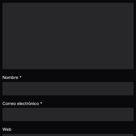
Nombre
*
Correo electrónico
*
Web