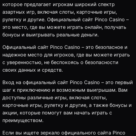
которое предлагает игрокам широкий спектр
азартных игр, включая слоты, карточные игры,
рулетку и другие. Официальный сайт Pinco Casino –
это место, где вы можете играть онлайн, получать
бонусы и выигрывать реальные деньги.
Официальный сайт Pinco Casino – это безопасное и
надежное место для игроков, где вы можете играть
с уверенностью, не беспокоясь о безопасности
своих данных и средств.
Вход на официальный сайт Pinco Casino – это первый
шаг к приключению и возможным выигрышам. Вам
доступны различные игры, включая слоты,
карточные игры, рулетку и другие, а также бонусы и
акции, которые помогут вам начать играть с
преимуществом.
Если вы ищете зеркало официального сайта Pinco