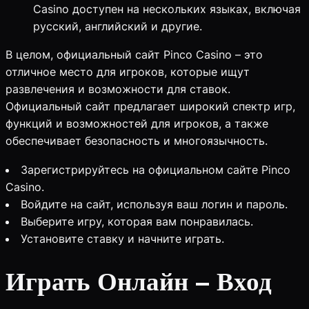
Casino доступен на нескольких языках, включая
русский, английский и другие.
В целом, официальный сайт Pinco Casino – это
отличное место для игроков, которые ищут
развлечения и возможности для ставок.
Официальный сайт предлагает широкий спектр игр,
функций и возможностей для игроков, а также
обеспечивает безопасность и многоязычность.
Зарегистрируйтесь на официальном сайте Pinco
Casino.
Войдите на сайт, используя ваш логин и пароль.
Выберите игру, которая вам понравилась.
Установите ставку и начните играть.
Играть Онлайн – Вход