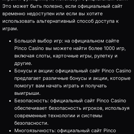
Это может быть полезно, если официальный сайт
временно недоступен или если вы хотите
использовать альтернативный способ доступа к
играм.
Большой выбор игр: на официальном сайте
Pinco Casino вы можете найти более 1000 игр,
включая слоты, карточные игры, рулетку и
другие.
Бонусы и акции: официальный сайт Pinco Casino
предлагает различные бонусы и акции, которые
помогут вам начать играть и получать
выигрыши.
Безопасность: официальный сайт Pinco Casino
обеспечивает безопасность игроков, используя
современные технологии и системы
безопасности.
Многоязычность: официальный сайт Pinco