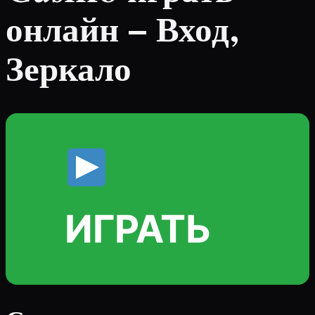
онлайн – Вход,
Зеркало
ИГРАТЬ