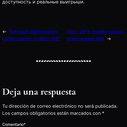
доступность и реальные выигрыши.
←
Previous:
Betrouwbare
Next:
UP-X онлайн казино
online casinos in Belgi.1810
приложение.684
→
Deja una respuesta
Tu dirección de correo electrónico no será publicada.
Los campos obligatorios están marcados con
*
Comentario
*