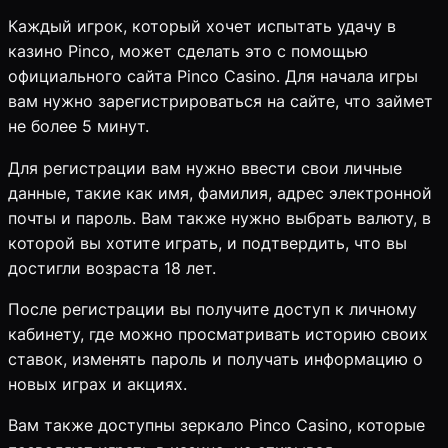
Каждый игрок, который хочет испытать удачу в
казино Pinco, может сделать это с помощью
официального сайта Pinco Casino. Для начала игры
вам нужно зарегистрироваться на сайте, что займет
не более 5 минут.
Для регистрации вам нужно ввести свои личные
данные, такие как имя, фамилия, адрес электронной
почты и пароль. Вам также нужно выбрать валюту, в
которой вы хотите играть, и подтвердить, что вы
достигли возраста 18 лет.
После регистрации вы получите доступ к личному
кабинету, где можно просматривать историю своих
ставок, изменять пароль и получать информацию о
новых играх и акциях.
Вам также доступны зеркало Pinco Casino, которые