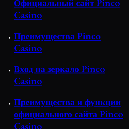
Официальный сайт Pinco
Casino
Преимущества Pinco
Casino
Вход на зеркало Pinco
Casino
Преимущества и функции
официального сайта Pinco
Casino