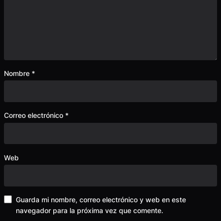
Nombre
*
Correo electrónico
*
Web
Guarda mi nombre, correo electrónico y web en este
navegador para la próxima vez que comente.