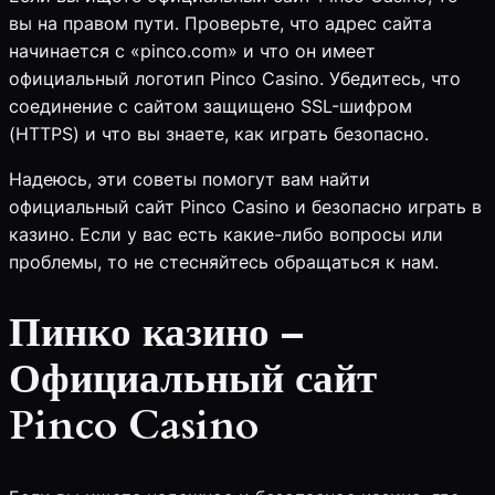
вы на правом пути. Проверьте, что адрес сайта
начинается с «pinco.com» и что он имеет
официальный логотип Pinco Casino. Убедитесь, что
соединение с сайтом защищено SSL-шифром
(HTTPS) и что вы знаете, как играть безопасно.
Надеюсь, эти советы помогут вам найти
официальный сайт Pinco Casino и безопасно играть в
казино. Если у вас есть какие-либо вопросы или
проблемы, то не стесняйтесь обращаться к нам.
Пинко казино –
Официальный сайт
Pinco Casino