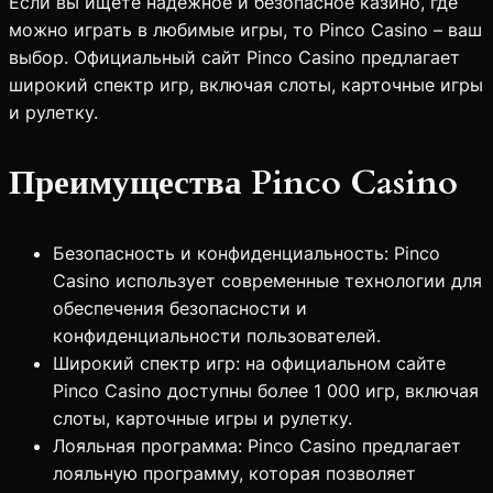
Если вы ищете надежное и безопасное казино, где
можно играть в любимые игры, то Pinco Casino – ваш
выбор. Официальный сайт Pinco Casino предлагает
широкий спектр игр, включая слоты, карточные игры
и рулетку.
Преимущества Pinco Casino
Безопасность и конфиденциальность: Pinco
Casino использует современные технологии для
обеспечения безопасности и
конфиденциальности пользователей.
Широкий спектр игр: на официальном сайте
Pinco Casino доступны более 1 000 игр, включая
слоты, карточные игры и рулетку.
Лояльная программа: Pinco Casino предлагает
лояльную программу, которая позволяет