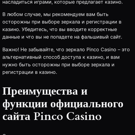
насладиться играми, которые предлагает казино.
В любом случае, мы рекомендуем вам быть
осторожны при выборе зеркала и регистрации в
казино. Убедитесь, что вы вводите корректные
данные и что вы не попадете на фальшивый сайт.
Важно! Не забывайте, что зеркало Pinco Casino – это
альтернативный способ доступа к казино, и вам
нужно быть осторожны при выборе зеркала и
регистрации в казино.
Преимущества и
функции официального
сайта Pinco Casino