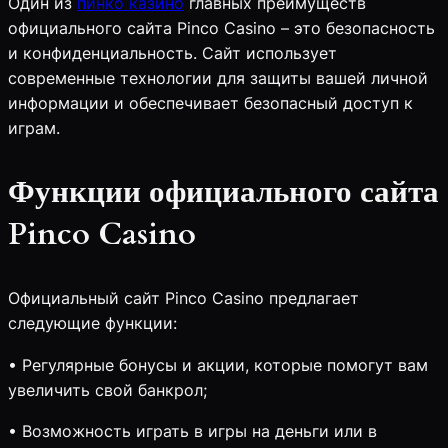
Один из
пинко казино
главных преимуществ
официального сайта Pinco Casino – это безопасность
и конфиденциальность. Сайт использует
современные технологии для защиты вашей личной
информации и обеспечивает безопасный доступ к
играм.
Функции официального сайта
Pinco Casino
Официальный сайт Pinco Casino предлагает
следующие функции:
• Регулярные бонусы и акции, которые помогут вам
увеличить свой банкрол;
• Возможность играть в игры на деньги или в