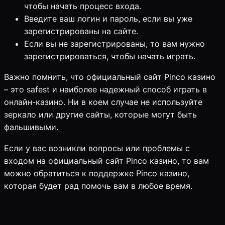
чтобы начать процесс входа.
Введите ваш логин и пароль, если вы уже
зарегистрированы на сайте.
Если вы не зарегистрированы, то вам нужно
зарегистрироваться, чтобы начать играть.
Важно помнить, что официальный сайт Pinco казино
– это safest и наиболее надежный способ играть в
онлайн-казино. Ни в коем случае не используйте
зеркало или другие сайты, которые могут быть
фальшивыми.
Если у вас возникли вопросы или проблемы с
входом на официальный сайт Pinco казино, то вам
можно обратиться к поддержке Pinco казино,
которая будет рад помочь вам в любое время.