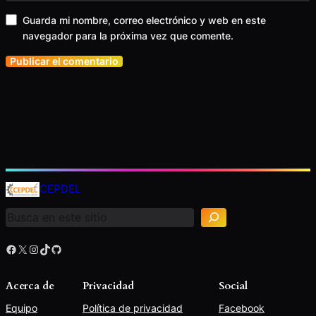
Guarda mi nombre, correo electrónico y web en este
navegador para la próxima vez que comente.
B
u
CEPDEL
s
c
a
r
Facebook
X
Instagram
TikTok
GitHub
Acerca de
Privacidad
Social
Equipo
Política de privacidad
Facebook