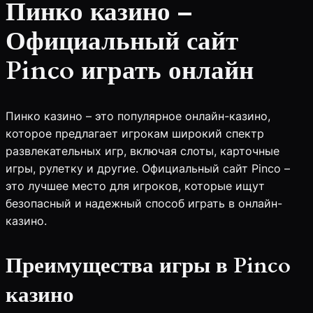
Пинко казино –
Официальный сайт
Pinco играть онлайн
Пинко казино – это популярное онлайн-казино,
которое предлагает игрокам широкий спектр
развлекательных игр, включая слоты, карточные
игры, рулетку и другие. Официальный сайт Pinco –
это лучшее место для игроков, которые ищут
безопасный и надежный способ играть в онлайн-
казино.
Преимущества игры в Pinco
казино