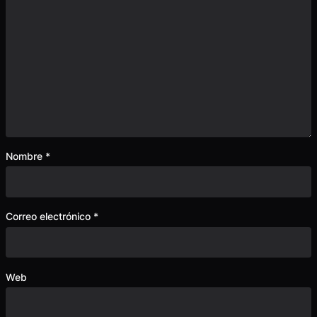
Nombre
*
Correo electrónico
*
Web