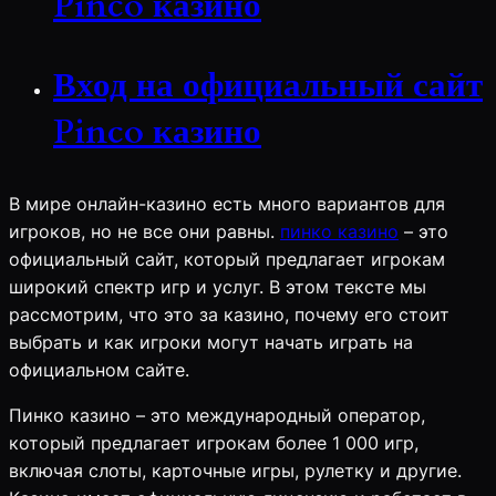
Pinco казино
Вход на официальный сайт
Pinco казино
В мире онлайн-казино есть много вариантов для
игроков, но не все они равны.
пинко казино
– это
официальный сайт, который предлагает игрокам
широкий спектр игр и услуг. В этом тексте мы
рассмотрим, что это за казино, почему его стоит
выбрать и как игроки могут начать играть на
официальном сайте.
Пинко казино – это международный оператор,
который предлагает игрокам более 1 000 игр,
включая слоты, карточные игры, рулетку и другие.