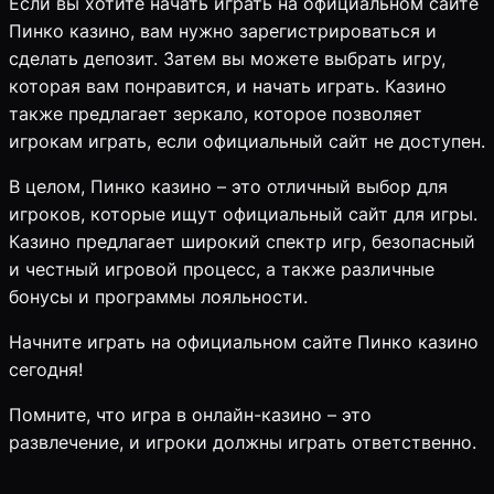
Если вы хотите начать играть на официальном сайте
Пинко казино, вам нужно зарегистрироваться и
сделать депозит. Затем вы можете выбрать игру,
которая вам понравится, и начать играть. Казино
также предлагает зеркало, которое позволяет
игрокам играть, если официальный сайт не доступен.
В целом, Пинко казино – это отличный выбор для
игроков, которые ищут официальный сайт для игры.
Казино предлагает широкий спектр игр, безопасный
и честный игровой процесс, а также различные
бонусы и программы лояльности.
Начните играть на официальном сайте Пинко казино
сегодня!
Помните, что игра в онлайн-казино – это
развлечение, и игроки должны играть ответственно.