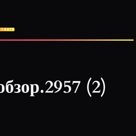
STRATE
бзор.2957 (2)