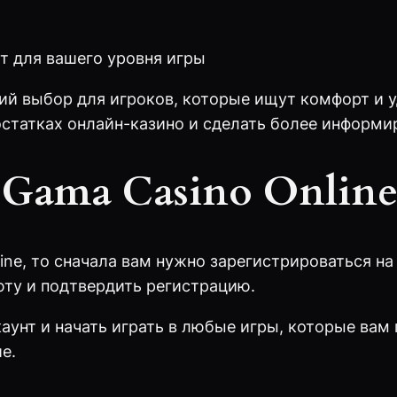
т для вашего уровня игры
ший выбор для игроков, которые ищут комфорт и 
статках онлайн-казино и сделать более информи
в Gama Casino Onlin
ine, то сначала вам нужно зарегистрироваться н
юту и подтвердить регистрацию.
аунт и начать играть в любые игры, которые вам
е.