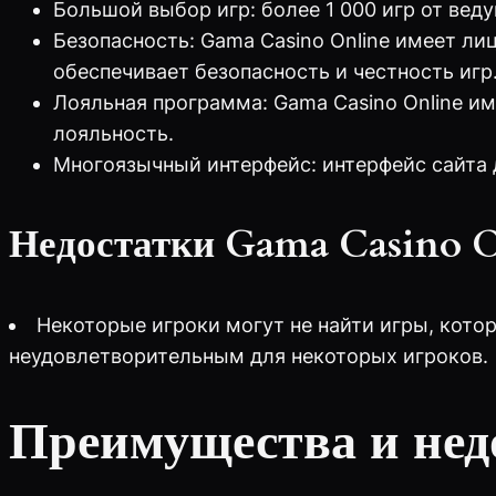
Большой выбор игр: более 1 000 игр от веду
Безопасность: Gama Casino Online имеет л
обеспечивает безопасность и честность игр
Лояльная программа: Gama Casino Online и
лояльность.
Многоязычный интерфейс: интерфейс сайта д
Недостатки Gama Casino 
Некоторые игроки могут не найти игры, кото
неудовлетворительным для некоторых игроков.
Преимущества и нед