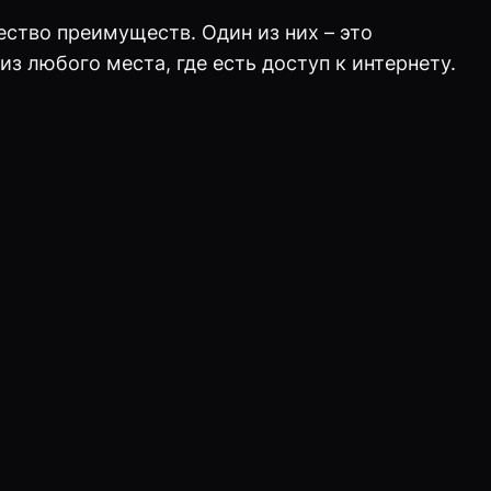
ество преимуществ. Один из них – это
з любого места, где есть доступ к интернету.