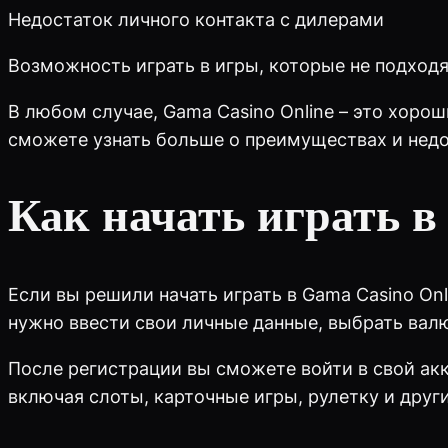
Недостаток личного контакта с дилерами
Возможность играть в игры, которые не подходя
В любом случае, Gama Casino Online – это хоро
сможете узнать больше о преимуществах и недо
Как начать играть 
Если вы решили начать играть в Gama Casino Onl
нужно ввести свои личные данные, выбрать вал
После регистрации вы сможете войти в свой акк
включая слоты, карточные игры, рулетку и други