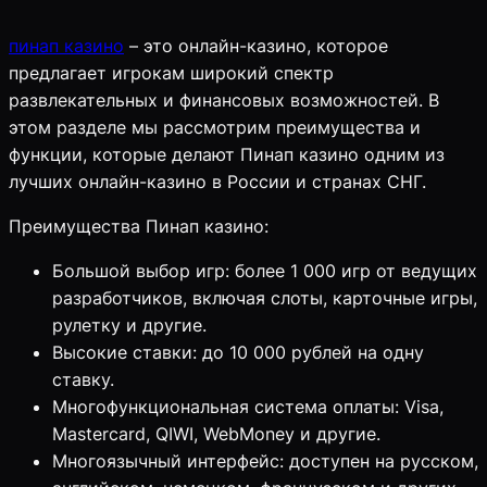
пинап казино
– это онлайн-казино, которое
предлагает игрокам широкий спектр
развлекательных и финансовых возможностей. В
этом разделе мы рассмотрим преимущества и
функции, которые делают Пинап казино одним из
лучших онлайн-казино в России и странах СНГ.
Преимущества Пинап казино:
Большой выбор игр: более 1 000 игр от ведущих
разработчиков, включая слоты, карточные игры,
рулетку и другие.
Высокие ставки: до 10 000 рублей на одну
ставку.
Многофункциональная система оплаты: Visa,
Mastercard, QIWI, WebMoney и другие.
Многоязычный интерфейс: доступен на русском,