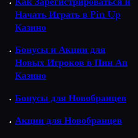
Как Зарегистрироваться и
Начать Играть в Pin Up
Казино
Бонусы и Акции для
Новых Игроков в Пин Ап
Казино
Бонусы для Новобранцев
Акции для Новобранцев