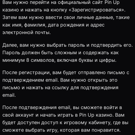
Вам нужно перейти на официальный сайт Pin Up
казино и нажать на кнопку «Зарегистрироваться».
Затем вам нужно ввести свои личные данные, такие
как имя, фамилия, дата рождения и адрес
электронной почты.
Далее, вам нужно выбрать пароль и подтвердить его.
Пароль должен быть сложным и содержать как
минимум 8 символов, включая буквы и цифры.
После регистрации, вам будет отправлено письмо с
подтверждением email. Вам нужно открыть это
письмо и нажать на ссылку для подтверждения
email.
После подтверждения email, вы сможете войти в
свой аккаунт и начать играть в Pin Up казино. Вам
будет доступен доступ к игровому кабинету, где вы
сможете выбрать игру, которая вам понравится.