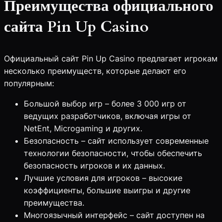
Преимущества официального
сайта Pin Up Casino
Официальный сайт Pin Up Casino предлагает игрокам
несколько преимуществ, которые делают его
популярным:
Большой выбор игр – более 3 000 игр от
ведущих разработчиков, включая игры от
NetEnt, Microgaming и других.
Безопасность – сайт использует современные
технологии безопасности, чтобы обеспечить
безопасность игроков и их данных.
Лучшие условия для игроков – высокие
коэффициенты, большие выигры и другие
преимущества.
Многоязычный интерфейс – сайт доступен на