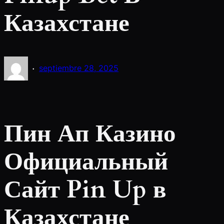
Казахстане
·
septiembre 28, 2025
Пин Ап Казино ️
Официальный
Сайт Pin Up в
Казахстане