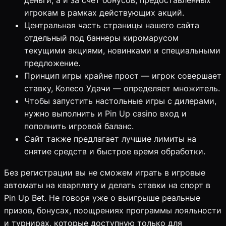
деньги, а и за счет бонусов, предоставленных
игрокам в рамках действующих акций.
Центральная часть страницы нашего сайта
отдельный под баннеры киромарусом
текущими акциями, новинками и специальными
предложение.
Принцип игры крайне прост — игрок совершает
ставку, Колесо Удачи — определяет множитель.
Чтобы запустить настольные игры с дилерами,
нужно выполнить и Pin Up casino вход и
пополнить игровой баланс.
Сайт также предлагает лучшие лимиты на
снятие средств и быстрое время обработки.
Без регистрации вы не сможем играть в игровые
автоматы на кварплату и делать ставки на спорт в
Pin Up Bet. Не говоря уже о выигрыше реальные
призов, бонусах, поощрениях программы лояльности
и турнирах, которые доступную только для