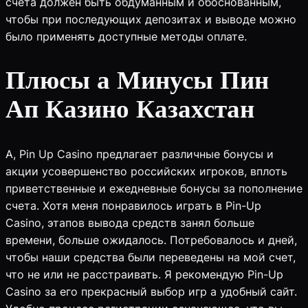
счета должен быть обдуманным и обоснованным,
чтобы при последующих депозитах и выводе можно
было применять доступные методы оплате.
Плюсы а Минусы Пин
Ап Казино Казахстан
А, Pin Up Casino предлагает различные бонусы и
акции усовершенство российских игроков, вплоть
приветственные и ежедневные бонусы за пополнение
счета. Хотя меня понравилось играть в Pin-Up
Casino, этапов вывода средств занял больше
времени, больше ожидалось. Потребовалось и дней,
чтобы наши средства были переведены на мой счет,
что не или не расстраивать. Я рекомендую Pin-Up
Casino за его прекрасный выбор игр а удобный сайт.