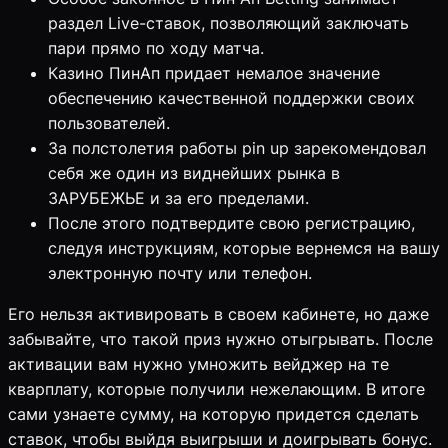
раздел Live-ставок, позволяющий заключать
пари прямо по ходу матча.
Казино ПинАп придает немалое значение
обеспечению качественной поддержки своих
пользователей.
За полстолетия работы pin up зарекомендовал
себя же один из виднейших рынка в
ЗАРУБЕЖЬЕ и за его пределами.
После этого подтвердите свою регистрацию,
следуя инструкциям, которые вернемся на вашу
электронную почту или телефон.
Его нельзя активировать в своем кабинете, но даже
забывайте, что такой приз нужно отыгрывать. После
активации вам нужно умножить вейджер на те
кварплату, которые получили нежелающим. В итоге
сами узнаете сумму, на которую придется сделать
ставок, чтобы выйдя выигрыши и доигрывать бонус.