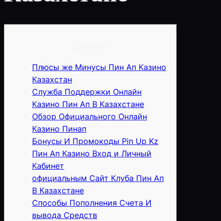
Content
Плюсы же Минусы Пин Ап Казино
Казахстан
Служба Поддержки Онлайн
Казино Пин Ап В Казахстане
Обзор Официального Онлайн
Казино Пинап
Бонусы И Промокоды Pin Up Kz
Пин Ап Казино Вход и Личный
Кабинет
официальным Сайт Клуба Пин Ап
В Казахстане
Способы Пополнения Счета И
вывода Средств