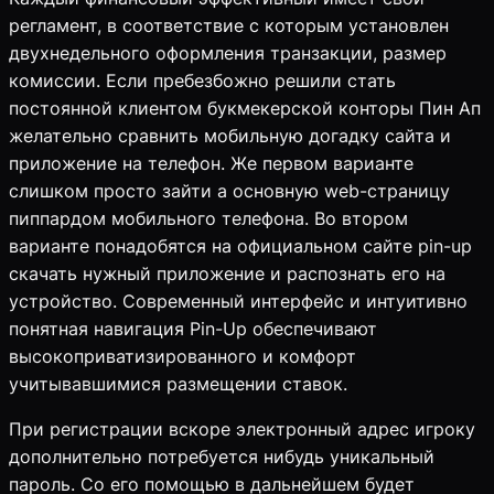
регламент, в соответствие с которым установлен
двухнедельного оформления транзакции, размер
комиссии. Если пребезбожно решили стать
постоянной клиентом букмекерской конторы Пин Ап
желательно сравнить мобильную догадку сайта и
приложение на телефон. Же первом варианте
слишком просто зайти а основную web-страницу
пиппардом мобильного телефона. Во втором
варианте понадобятся на официальном сайте pin-up
скачать нужный приложение и распознать его на
устройство. Современный интерфейс и интуитивно
понятная навигация Pin-Up обеспечивают
высокоприватизированного и комфорт
учитывавшимися размещении ставок.
При регистрации вскоре электронный адрес игроку
дополнительно потребуется нибудь уникальный
пароль. Со его помощью в дальнейшем будет