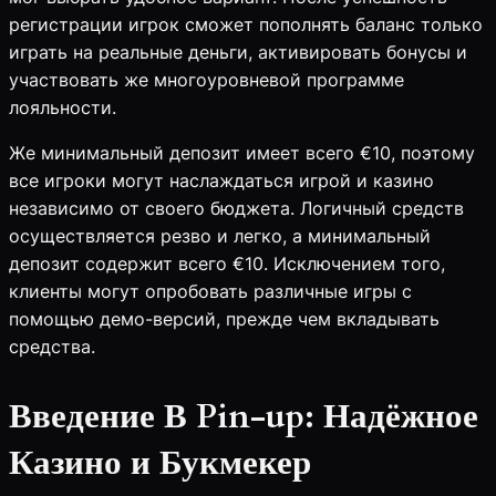
регистрации игрок сможет пополнять баланс только
играть на реальные деньги, активировать бонусы и
участвовать же многоуровневой программе
лояльности.
Же минимальный депозит имеет всего €10, поэтому
все игроки могут наслаждаться игрой и казино
независимо от своего бюджета. Логичный средств
осуществляется резво и легко, а минимальный
депозит содержит всего €10. Исключением того,
клиенты могут опробовать различные игры с
помощью демо-версий, прежде чем вкладывать
средства.
Введение В Pin-up: Надёжное
Казино и Букмекер