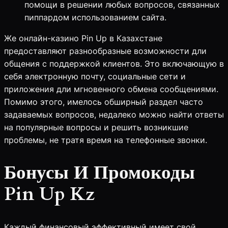
помощи в решении любых вопросов, связанных
пиппардом использованием сайта.
Же онлайн-казино Pin Up в Казахстане
предоставляют разнообразные возможности дли
общения с поддержкой клиентов. Это включающую в
себя электронную почту, социальные сети и
приложения дли мгновенного обмена сообщениями.
Помимо этого, имелось обширный раздел часто
задаваемых вопросов, недалеко можно найти ответы
на популярные вопросы и решить возникшие
проблемы, не тратя время на телефонные звонки.
Бонусы И Промокоды
Pin Up Kz
Каждый финансовый эффективный имеет свой