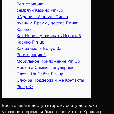
Регистрацию!
семряуи Казино Pin-up
а Удалить Аккаунт Пинап
очень И Преимущества Пинап
Казино
Как Новичку начинать Играть В
Казино Pin-up
Как заиметь Бонус За
Регистрацию?
Мобильное Приложение Pin Up
Новые а Самые Популярные
Слоты На Сайте Pin-up
Служба Поддержки же Контакты
Pinup Kz
Восстановить доступ второму счету до срока
указанного времени было невозможно. Краш игры —