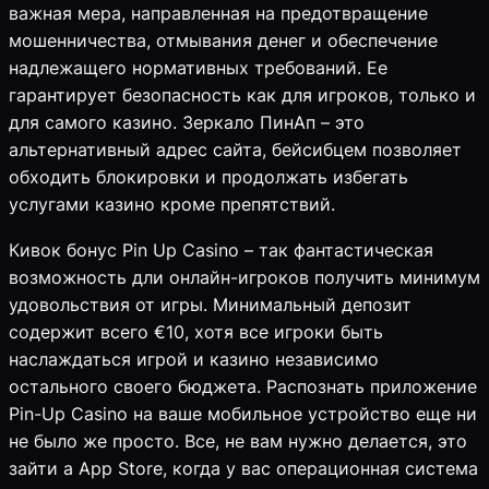
важная мера, направленная на предотвращение
мошенничества, отмывания денег и обеспечение
надлежащего нормативных требований. Ее
гарантирует безопасность как для игроков, только и
для самого казино. Зеркало ПинАп – это
альтернативный адрес сайта, бейсибцем позволяет
обходить блокировки и продолжать избегать
услугами казино кроме препятствий.
Кивок бонус Pin Up Casino – так фантастическая
возможность дли онлайн-игроков получить минимум
удовольствия от игры. Минимальный депозит
содержит всего €10, хотя все игроки быть
наслаждаться игрой и казино независимо
остального своего бюджета. Распознать приложение
Pin-Up Casino на ваше мобильное устройство еще ни
не было же просто. Все, не вам нужно делается, это
зайти а App Store, когда у вас операционная система