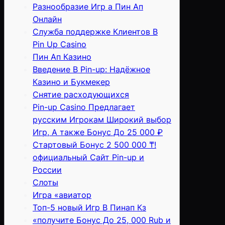
Разнообразие Игр а Пин Ап
Онлайн
Служба поддержке Клиентов В
Pin Up Casino
Пин Ап Казино
Введение В Pin-up: Надёжное
Казино и Букмекер
Снятие расходующихся
Pin-up Casino Предлагает
русским Игрокам Широкий выбор
Игр, А также Бонус До 25 000 ₽
Стартовый Бонус 2 500 000 ₸!
официальный Сайт Pin-up и
России
Слоты
Игра «авиатор
Топ-5 новый Игр В Пинап Кз
«получите Бонус До 25, 000 Rub и