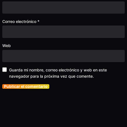
Correo electrónico
*
Web
Guarda mi nombre, correo electrónico y web en este
navegador para la próxima vez que comente.