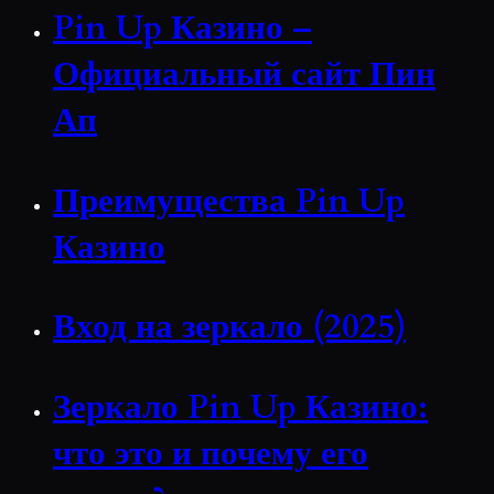
Pin Up Казино –
Официальный сайт Пин
Ап
Преимущества Pin Up
Казино
Вход на зеркало (2025)
Зеркало Pin Up Казино:
что это и почему его