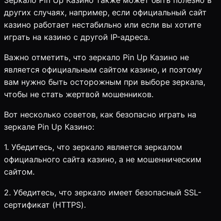
других случаях, например, если официальный сайт
казино работает нестабильно или если вы хотите
играть на казино с другой IP-адреса.
Важно отметить, что зеркало Pin Up Казино не
является официальным сайтом казино, и поэтому
вам нужно быть осторожным при выборе зеркала,
чтобы не стать жертвой мошенников.
Вот несколько советов, как безопасно играть на
зеркале Pin Up Казино:
1. Убедитесь, что зеркало является зеркалом
официального сайта казино, а не мошенническим
сайтом.
2. Убедитесь, что зеркало имеет безопасный SSL-
сертификат (HTTPS).