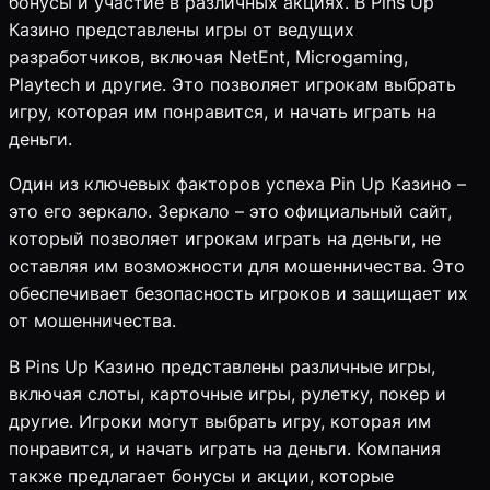
бонусы и участие в различных акциях. В Pins Up
Казино представлены игры от ведущих
разработчиков, включая NetEnt, Microgaming,
Playtech и другие. Это позволяет игрокам выбрать
игру, которая им понравится, и начать играть на
деньги.
Один из ключевых факторов успеха Pin Up Казино –
это его зеркало. Зеркало – это официальный сайт,
который позволяет игрокам играть на деньги, не
оставляя им возможности для мошенничества. Это
обеспечивает безопасность игроков и защищает их
от мошенничества.
В Pins Up Казино представлены различные игры,
включая слоты, карточные игры, рулетку, покер и
другие. Игроки могут выбрать игру, которая им
понравится, и начать играть на деньги. Компания
также предлагает бонусы и акции, которые