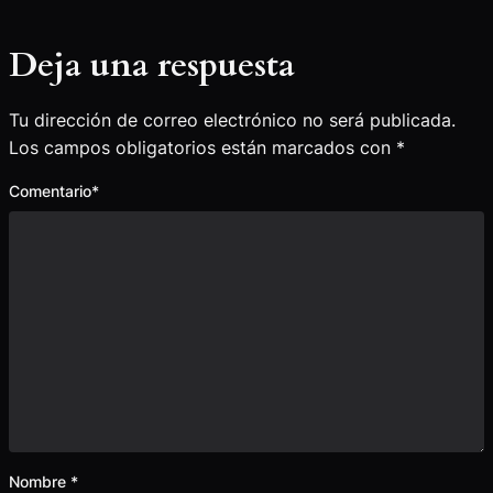
Deja una respuesta
Tu dirección de correo electrónico no será publicada.
Los campos obligatorios están marcados con
*
Comentario
*
Nombre
*