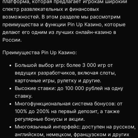
платформа, которая предлагает игрокам широкий
спектр развлекательных и финансовых
возможностей. В этом разделе мы рассмотрим
преимущества и функции Pin Up Казино, которые
делают его одним из лучших онлайн-казино в
России.
Преимущества Pin Up Казино:
Большой выбор игр: более 3 000 игр от
ведущих разработчиков, включая слоты,
карточные игры, рулетку и другие.
Высокие ставки: до 100 000 рублей на одну
ставку.
Многофункциональная система бонусов: от
100% до 200% на первый депозит, а также
регулярные бонусы и акции.
Многоязычный интерфейс: доступен на русском,
английском, немецком, французском и других