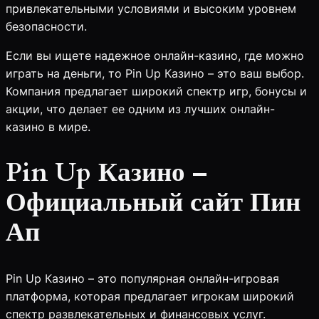
привлекательными условиями и высоким уровнем
безопасности.
Если вы ищете надежное онлайн-казино, где можно
играть на деньги, то Pin Up Казино – это ваш выбор.
Компания предлагает широкий спектр игр, бонусы и
акции, что делает ее одним из лучших онлайн-
казино в мире.
Pin Up Казино –
Официальный сайт Пин
Ап
Pin Up Казино – это популярная онлайн-игровая
платформа, которая предлагает игрокам широкий
спектр развлекательных и финансовых услуг.