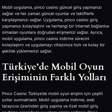
Mobil uygulama, pinco casino güncel giriş yapmanızı
sağlar ve her zaman güncel oyunlar ve tekliflerle
karşılaşmanızı sağlar. Uygulama, pinco casino giriş
yapmanızı kolaylaştırır ve herhangi bir internet bağlantısı
olmadan oyunlara doğrudan erişmenizi sağlar. Ayrıca,
mobil uygulama, pinco casino indirme sürecini
kolaylaştırır ve uygulamayı cihazınıza hızlı ve kolay bir
şekilde yüklemenizi sağlar.
Türkiye’de Mobil Oyun
Erişiminin Farklı Yolları
Pinco Casino Türkiye’de mobil oyun erişimi için çeşitli
yollar sunmaktadır. Mobil uygulama indirme, web
tarayıcısı üzerinden giriş yapma ve özel mobil giriş