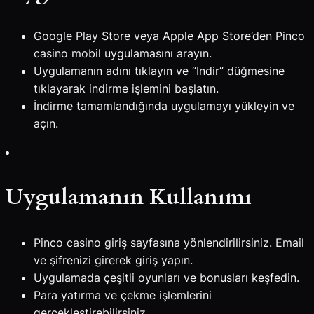
Google Play Store veya Apple App Store’den Pinco
casino mobil uygulamasını arayın.
Uygulamanın adını tıklayın ve “Indir” düğmesine
tıklayarak indirme işlemini başlatın.
İndirme tamamlandığında uygulamayı yükleyin ve
açın.
Uygulamanın Kullanımı
Pinco casino giriş sayfasına yönlendirilirsiniz. Email
ve şifrenizi girerek giriş yapın.
Uygulamada çeşitli oyunları ve bonusları keşfedin.
Para yatırma ve çekme işlemlerini
gerçekleştirebilirsiniz.