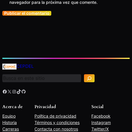
navegador para la próxima vez que comente.
B
u
CEPDEL
s
c
a
r
Facebook
X
Instagram
TikTok
GitHub
Acerca de
Privacidad
Social
Equipo
Política de privacidad
Facebook
Historia
Términos y condiciones
Instagram
Carreras
Contacta con nosotros
Twitter/X