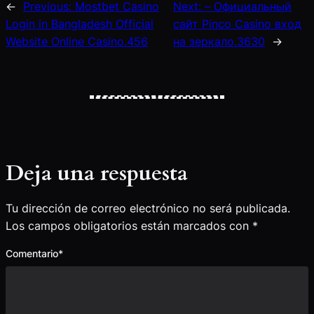
←
Previous:
Mostbet Casino
Next:
– Официальный
Login in Bangladesh Official
сайт Pinco Casino вход
Website Online Casino.456
на зеркало.3630
→
Deja una respuesta
Tu dirección de correo electrónico no será publicada.
Los campos obligatorios están marcados con
*
Comentario
*