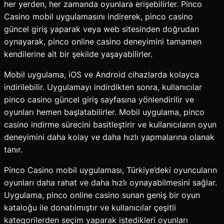
her yerden, her zamanda oyunlara erişebilirler. Pinco
Casino mobil uygulamasını indirerek, pinco casino
güncel giriş yaparak veya web sitesinden doğrudan
oynayarak, pinco online casino deneyimini tamamen
kendilerine ait bir şekilde yaşayabilirler.
Mobil uygulama, iOS ve Android cihazlarda kolayca
indirilebilir. Uygulamayı indirdikten sonra, kullanıcılar
pinco casino güncel giriş sayfasına yönlendirilir ve
oyunları hemen başlatabilirler. Mobil uygulama, pinco
casino indirme sürecini basitleştirir ve kullanıcıların oyun
deneyimini daha kolay ve daha hızlı yapmalarına olanak
tanır.
Pinco Casino mobil uygulaması, Türkiye’deki oyuncuların
oyunları daha rahat ve daha hızlı oynayabilmesini sağlar.
Uygulama, pinco online casino sunan geniş bir oyun
kataloğu ile donatılmıştır ve kullanıcılar çeşitli
kategorilerden seçim yaparak istedikleri oyunları