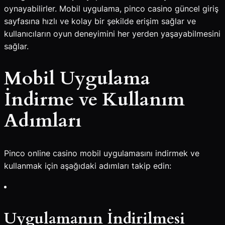
oynayabilirler. Mobil uygulama, pinco casino güncel giriş
sayfasına hızlı ve kolay bir şekilde erişim sağlar ve
kullanıcıların oyun deneyimini her yerden yaşayabilmesini
sağlar.
Mobil Uygulama
İndirme ve Kullanım
Adımları
Pinco online casino mobil uygulamasını indirmek ve
kullanmak için aşağıdaki adımları takip edin:
Uygulamanın İndirilmesi