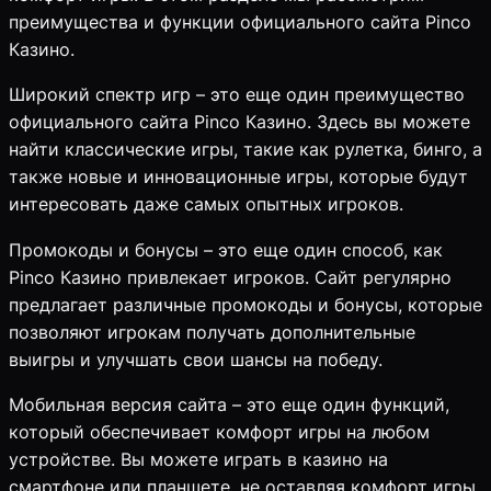
преимущества и функции официального сайта Pinco
Казино.
Широкий спектр игр – это еще один преимущество
официального сайта Pinco Казино. Здесь вы можете
найти классические игры, такие как рулетка, бинго, а
также новые и инновационные игры, которые будут
интересовать даже самых опытных игроков.
Промокоды и бонусы – это еще один способ, как
Pinco Казино привлекает игроков. Сайт регулярно
предлагает различные промокоды и бонусы, которые
позволяют игрокам получать дополнительные
выигры и улучшать свои шансы на победу.
Мобильная версия сайта – это еще один функций,
который обеспечивает комфорт игры на любом
устройстве. Вы можете играть в казино на
смартфоне или планшете, не оставляя комфорт игры.