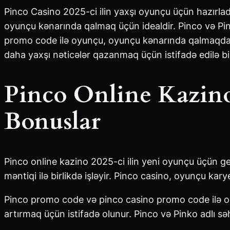
Pinco Casino 2025-ci ilin yaxşı oyunçu üçün hazırla
oyunçu kənarında qalmaq üçün idealdir. Pinco və Pi
promo code ilə oyunçu, oyunçu kənarında qalmaqda 
daha yaxşı nəticələr qazanmaq üçün istifadə edilə bil
Pinco Online Kazin
Bonuslar
Pinco online kazino 2025-ci ilin yeni oyunçu üçün ge
məntiqi ilə birlikdə işləyir. Pinco casino, oyunçu kary
Pinco promo code və pinco casino promo code ilə oyu
artırmaq üçün istifadə olunur. Pinco və Pinko adlı səh