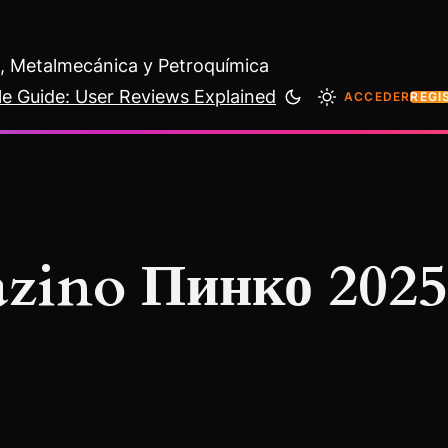
al, Metalmecánica y Petroquímica
le Guide: User Reviews Explained
ACCEDER
REGÍ
azino Пинко 2025