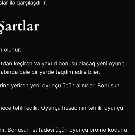
ilə qarşılaşdırır.
artlar
m olunur:
yatdan keçirən və yaxud bonusu alacaq yeni oyunçu
nda belə bir yerdə təqdim edilə bilər.
inə yetirən yeni oyunçu üçün alınırlar. Bonusun
necə təhlil edilir. Oyunçu hesabının təhlili, oyunçu
lıdır. Bonusun istifadəsi üçün oyunçu promo kodunu