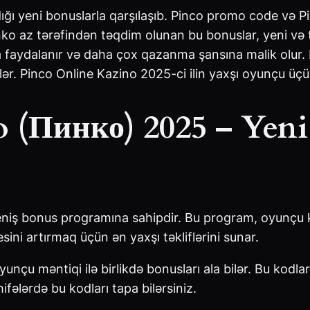
dığı yeni bonuslarla qarşılaşıb. Pinco promo code və 
nko az tərəfindən təqdim olunan bu bonuslar, yeni və
faydalanır və daha çox qazanma şansına malik olur. 
ər. Pinco Online Kazino 2025-ci ilin yaxşı oyunçu üçün
o (Пинко) 2025 – Ye
niş bonus programına sahipdir. Bu program, oyunçu kar
esini artırmaq üçün ən yaxşı təkliflərini sunar.
nçu məntiqi ilə birlikdə bonusları ala bilər. Bu kodl
ifələrdə bu kodları tapa bilərsiniz.