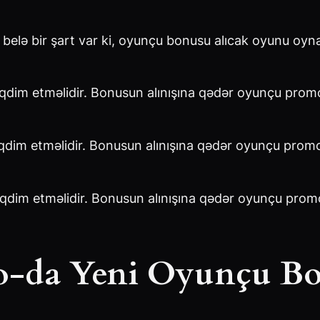
 belə bir şart var ki, oyunçu bonusu alıcak oyunu oy
dim etməlidir. Bonusun alınışına qədər oyunçu promo
dim etməlidir. Bonusun alınışına qədər oyunçu promo
dim etməlidir. Bonusun alınışına qədər oyunçu promo
o-da Yeni Oyunçu Bo