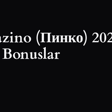
zino (Пинко) 202
 Bonuslar