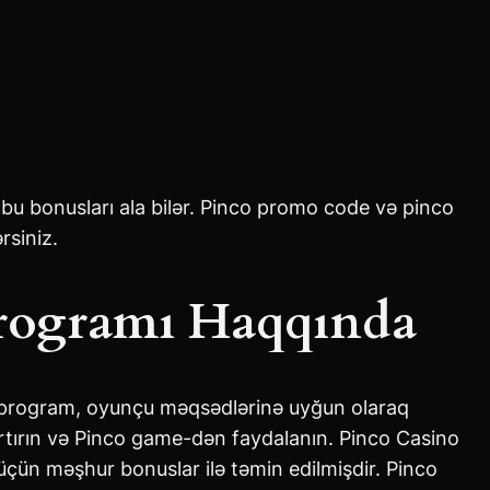
ə bu bonusları ala bilər. Pinco promo code və pinco
rsiniz.
Programı Haqqında
Bu program, oyunçu məqsədlərinə uyğun olaraq
artırın və Pinco game-dən faydalanın. Pinco Casino
üçün məşhur bonuslar ilə təmin edilmişdir. Pinco