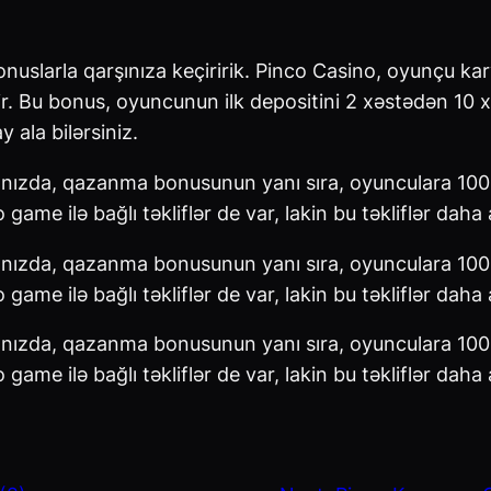
uslarla qarşınıza keçiririk. Pinco Casino, oyunçu kary
r. Bu bonus, oyuncunun ilk depositini 2 xəstədən 10 
ala bilərsiniz.
ızda, qazanma bonusunun yanı sıra, oyunculara 100 
o game ilə bağlı təkliflər de var, lakin bu təkliflər da
ızda, qazanma bonusunun yanı sıra, oyunculara 100 
o game ilə bağlı təkliflər de var, lakin bu təkliflər da
ızda, qazanma bonusunun yanı sıra, oyunculara 100 
o game ilə bağlı təkliflər de var, lakin bu təkliflər da