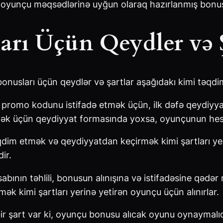
unçu məqsədlərinə uyğun olaraq hazırlanmış bonuslar 
rı Üçün Qeydler və Ş
nusları üçün qeydlər və şartlar aşağıdakı kimi təqdi
o promo kodunu istifadə etmək üçün, ilk dəfə qeydiy
k üçün qeydiyyat formasında yoxsa, oyunçunun hesabı
im etmək və qeydiyyatdan keçirmək kimi şartları yer
ir.
abının təhlili, bonusun alınışına və istifadəsine qədər 
kimi şartları yerinə yetirən oyunçu üçün alınırlar.
 bir şart var ki, oyunçu bonusu alıcak oyunu oynayma