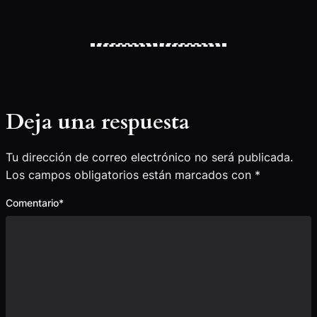
Deja una respuesta
Tu dirección de correo electrónico no será publicada.
Los campos obligatorios están marcados con
*
Comentario
*