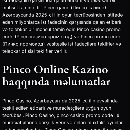
istifadəçinin qarşısında qalan etibarlı və tələbkar bir
məhsul təmin edir. Pinco game (Пинко казино)
Azərbaycanda 2025-ci ilin oyun təcrübəsindən istifadə
edən milyonlarca istifadəçinin qarşısında qalan etibarlı
və tələbkar bir məhsul təmin edir. Pinco casino promo
code (Pinco казино промокод) və Pinco promo code
(Пинко промокод) vasitəsilə istifadəçilərə təkliflər və
tələbkar ofisial təkliflər verilir.
Pinco Online Kazino
haqqında məlumatlar
Pinco Casino, Azərbaycan-da 2025-cü ilin əvvəlində
təşkil edilən etibarlı və müraciətçilərə uyğun oyun
təcrübəsi. Pinco Casino, pinco casino promo code ilə
müraciətçilərinə qarşılık verir və onları müxtəlif oyunlar
ilə heyecanlandırır. Pinco Casino, pinco game ilə tanınır