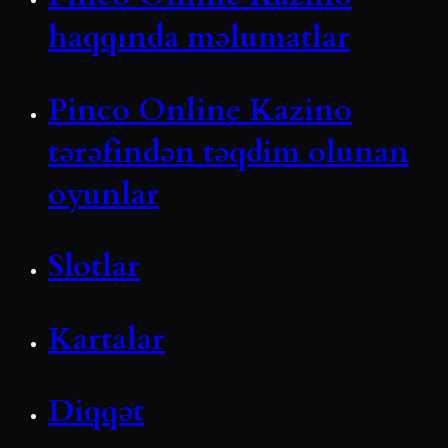
haqqında məlumatlar
Pinco Online Kazino
tərəfindən təqdim olunan
oyunlar
Slotlar
Kartalar
Diqqət