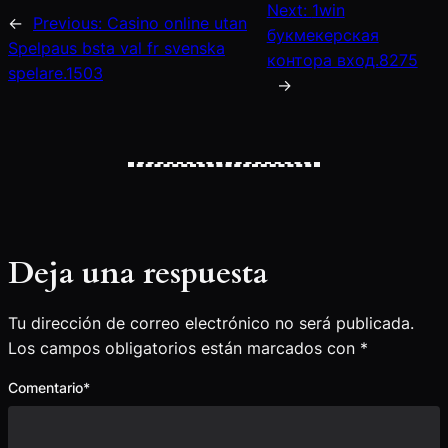
Next:
1win
←
Previous:
Casino online utan
букмекерская
Spelpaus bsta val fr svenska
контора вход.8275
spelare.1503
→
Deja una respuesta
Tu dirección de correo electrónico no será publicada.
Los campos obligatorios están marcados con
*
Comentario
*