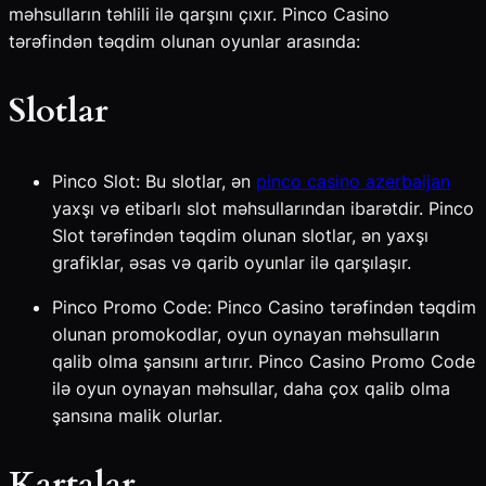
məhsulların təhlili ilə qarşını çıxır. Pinco Casino
tərəfindən təqdim olunan oyunlar arasında:
Slotlar
Pinco Slot: Bu slotlar, ən
pinco casino azerbaijan
yaxşı və etibarlı slot məhsullarından ibarətdir. Pinco
Slot tərəfindən təqdim olunan slotlar, ən yaxşı
grafiklar, əsas və qarib oyunlar ilə qarşılaşır.
Pinco Promo Code: Pinco Casino tərəfindən təqdim
olunan promokodlar, oyun oynayan məhsulların
qalib olma şansını artırır. Pinco Casino Promo Code
ilə oyun oynayan məhsullar, daha çox qalib olma
şansına malik olurlar.
Kartalar