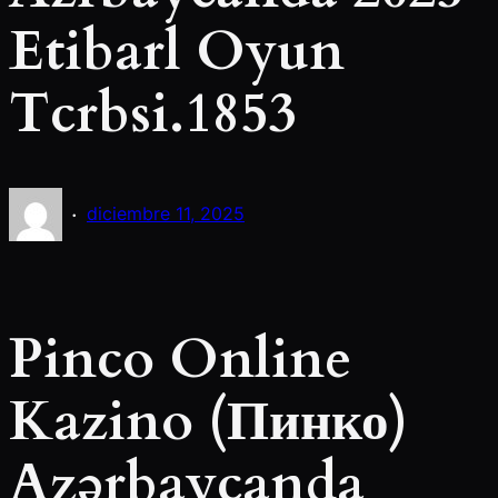
Etibarl Oyun
Tcrbsi.1853
·
diciembre 11, 2025
Pinco Online
Kazino (Пинко)
Azərbaycanda