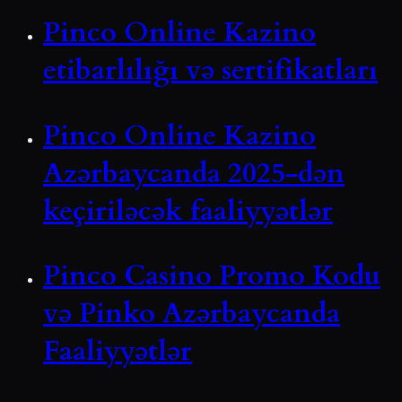
Pinco Online Kazino
etibarlılığı və sertifikatları
Pinco Online Kazino
Azərbaycanda 2025-dən
keçiriləcək faaliyyətlər
Pinco Casino Promo Kodu
və Pinko Azərbaycanda
Faaliyyətlər