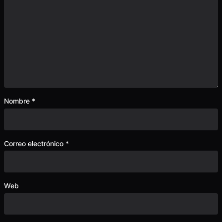
Nombre
*
Correo electrónico
*
Web