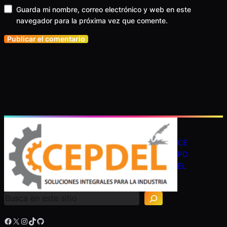
Guarda mi nombre, correo electrónico y web en este
navegador para la próxima vez que comente.
CE
PD
B
EL
u
s
c
a
r
Facebook
X
Instagram
TikTok
GitHub