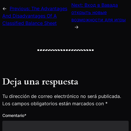
Next:
Вход в Вавада
←
Previous:
The Advantages
открыть новые
And Disadvantages Of A
возможности для игры
Classified Balance Sheet
→
Deja una respuesta
Tu dirección de correo electrónico no será publicada.
Los campos obligatorios están marcados con
*
Comentario
*