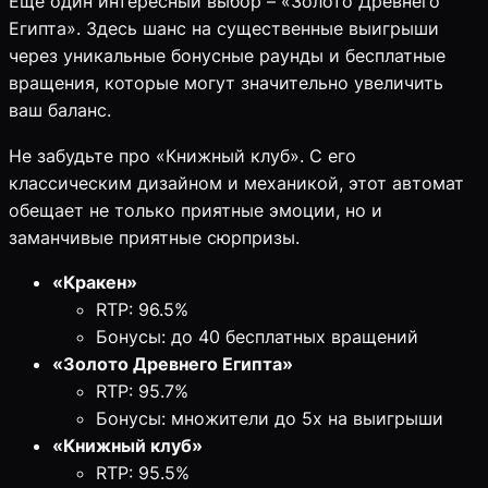
Еще один интересный выбор – «Золото Древнего
Египта». Здесь шанс на существенные выигрыши
через уникальные бонусные раунды и бесплатные
вращения, которые могут значительно увеличить
ваш баланс.
Не забудьте про «Книжный клуб». С его
классическим дизайном и механикой, этот автомат
обещает не только приятные эмоции, но и
заманчивые приятные сюрпризы.
«Кракен»
RTP: 96.5%
Бонусы: до 40 бесплатных вращений
«Золото Древнего Египта»
RTP: 95.7%
Бонусы: множители до 5x на выигрыши
«Книжный клуб»
RTP: 95.5%