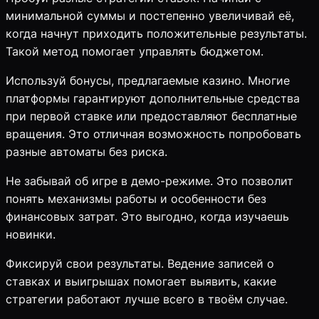
минимальной суммы и постепенно увеличивай её,
когда начнут приходить положительные результаты.
Такой метод помогает управлять бюджетом.
Используй бонусы, предлагаемые казино. Многие
платформы гарантируют дополнительные средства
при первой ставке или предоставляют бесплатные
вращения. Это отличная возможность попробовать
разные автоматы без риска.
Не забывай об игре в демо-режиме. Это позволит
понять механизмы работы и особенности без
финансовых затрат. Это выгодно, когда изучаешь
новинки.
Фиксируй свои результаты. Ведение записей о
ставках и выигрышах помогает выявить, какие
стратегии работают лучше всего в твоём случае.