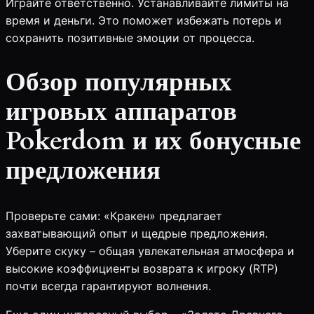
Играйте ответственно. Устанавливайте лимиты на
время и деньги. Это поможет избежать потерь и
сохранить позитивные эмоции от процесса.
Обзор популярных
игровых аппаратов
Pokerdom и их бонусные
предложения
Проверьте сами: «Кракен» предлагает
захватывающий опыт и щедрые предложения.
Уберите скуку – общая увлекательная атмосфера и
высокие коэффициенты возврата к игроку (RTP)
почти всегда гарантируют волнения.