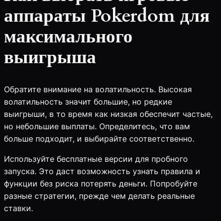
аппараты Pokerdom для
максимального
выигрыша
Обратите внимание на волатильность. Высокая
волатильность значит большие, но редкие
выигрыши, в то время как низкая обеспечит частые,
но небольшие выплаты. Определитесь, что вам
больше подходит, и выбирайте соответственно.
Используйте бесплатные версии для пробного
запуска. Это даст возможность узнать правила и
функции без риска потерять деньги. Попробуйте
разные стратегии, прежде чем делать реальные
ставки.