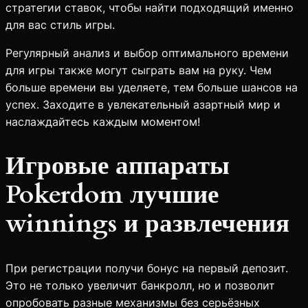
стратегии ставок, чтобы найти подходящий именно
для вас стиль игры.
Регулярный анализ и выбор оптимального времени
для игры также могут сыграть вам на руку. Чем
больше времени вы уделяете, тем больше шансов на
успех. Заходите в увлекательный азартный мир и
наслаждайтесь каждым моментом!
Игровые аппараты
Pokerdom лучшие
winnings и развлечения
При регистрации получи бонус на первый депозит.
Это не только увеличит банкролл, но и позволит
опробовать разные механизмы без серьёзных