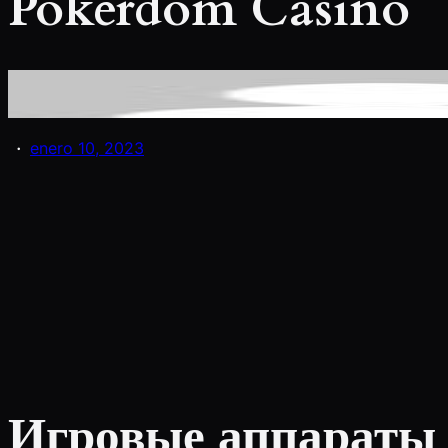
Pokerdom Casino
·
enero 10, 2023
Игровые аппараты