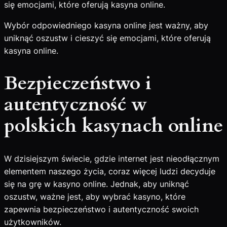
się emocjami, które oferują kasyna online.
Wybór odpowiedniego kasyna online jest ważny, aby
uniknąć oszustw i cieszyć się emocjami, które oferują
kasyna online.
Bezpieczeństwo i
autentyczność w
polskich kasynach online
W dzisiejszym świecie, gdzie internet jest nieodłącznym
elementem naszego życia, coraz więcej ludzi decyduje
się na grę w kasyno online. Jednak, aby uniknąć
oszustw, ważne jest, aby wybrać kasyno, które
zapewnia bezpieczeństwo i autentyczność swoich
użytkowników.