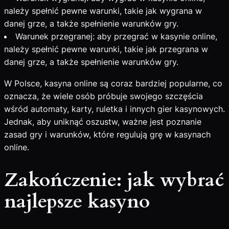
należy spełnić pewne warunki, takie jak wygrana w
danej grze, a także spełnienie warunków gry.
Warunek przegranej: aby przegrać w kasynie online,
należy spełnić pewne warunki, takie jak przegrana w
danej grze, a także spełnienie warunków gry.
W Polsce, kasyna online są coraz bardziej popularne, co
oznacza, że wiele osób próbuje swojego szczęścia
wśród automaty, karty, ruletka i innych gier kasynowych.
Jednak, aby uniknąć oszustw, ważne jest poznanie
zasad gry i warunków, które regulują grę w kasynach
online.
Zakończenie: jak wybrać
najlepsze kasyno