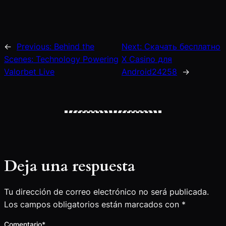
←
Previous:
Behind the
Next:
Скачать бесплатно
Scenes: Technology Powering
X Casino для
Valorbet Live
Android24258
→
Deja una respuesta
Tu dirección de correo electrónico no será publicada.
Los campos obligatorios están marcados con
*
Comentario
*