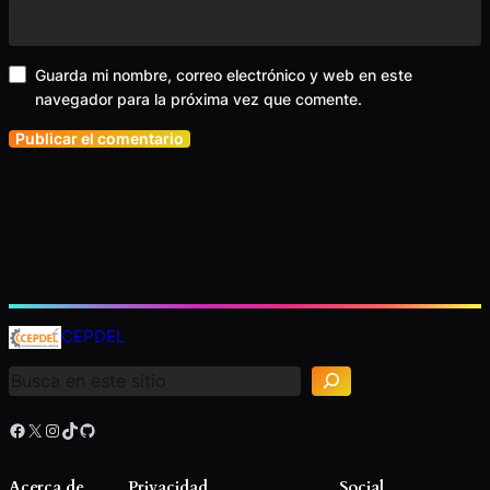
Guarda mi nombre, correo electrónico y web en este
navegador para la próxima vez que comente.
B
u
CEPDEL
s
c
a
r
Facebook
X
Instagram
TikTok
GitHub
Acerca de
Privacidad
Social