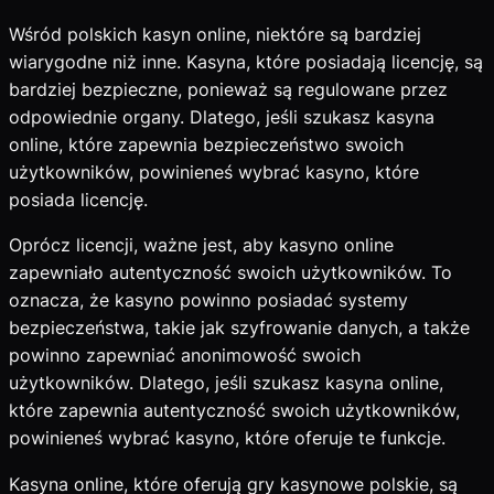
Wśród polskich kasyn online, niektóre są bardziej
wiarygodne niż inne. Kasyna, które posiadają licencję, są
bardziej bezpieczne, ponieważ są regulowane przez
odpowiednie organy. Dlatego, jeśli szukasz kasyna
online, które zapewnia bezpieczeństwo swoich
użytkowników, powinieneś wybrać kasyno, które
posiada licencję.
Oprócz licencji, ważne jest, aby kasyno online
zapewniało autentyczność swoich użytkowników. To
oznacza, że kasyno powinno posiadać systemy
bezpieczeństwa, takie jak szyfrowanie danych, a także
powinno zapewniać anonimowość swoich
użytkowników. Dlatego, jeśli szukasz kasyna online,
które zapewnia autentyczność swoich użytkowników,
powinieneś wybrać kasyno, które oferuje te funkcje.
Kasyna online, które oferują gry kasynowe polskie, są