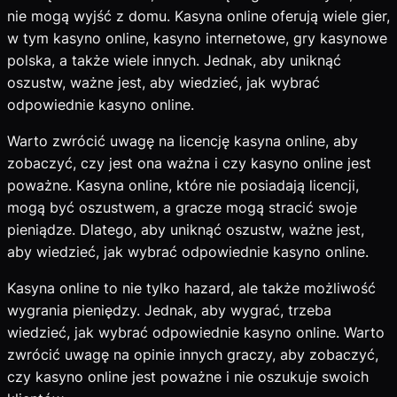
nie mogą wyjść z domu. Kasyna online oferują wiele gier,
w tym kasyno online, kasyno internetowe, gry kasynowe
polska, a także wiele innych. Jednak, aby uniknąć
oszustw, ważne jest, aby wiedzieć, jak wybrać
odpowiednie kasyno online.
Warto zwrócić uwagę na licencję kasyna online, aby
zobaczyć, czy jest ona ważna i czy kasyno online jest
poważne. Kasyna online, które nie posiadają licencji,
mogą być oszustwem, a gracze mogą stracić swoje
pieniądze. Dlatego, aby uniknąć oszustw, ważne jest,
aby wiedzieć, jak wybrać odpowiednie kasyno online.
Kasyna online to nie tylko hazard, ale także możliwość
wygrania pieniędzy. Jednak, aby wygrać, trzeba
wiedzieć, jak wybrać odpowiednie kasyno online. Warto
zwrócić uwagę na opinie innych graczy, aby zobaczyć,
czy kasyno online jest poważne i nie oszukuje swoich