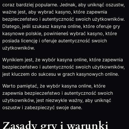
coraz bardziej popularne. Jednak, aby uniknąć oszustw,
ważne jest, aby wybrać kasyno, które zapewnia
bezpieczeństwo i autentyczność swoich użytkowników.
Dlatego, jeśli szukasz kasyna online, które oferuje gry
kasynowe polskie, powinieneś wybrać kasyno, które
posiada licencję i oferuje autentyczność swoich
użytkowników.
Wynikiem jest, że wybór kasyna online, które zapewnia
bezpieczeństwo i autentyczność swoich użytkowników,
jest kluczem do sukcesu w grach kasynowych online.
Warto pamiętać, że wybór kasyna online, które
zapewnia bezpieczeństwo i autentyczność swoich
użytkowników, jest niezwykle ważny, aby uniknąć
oszustw i zabezpieczyć swoje dane.
Zasady gry i warunki