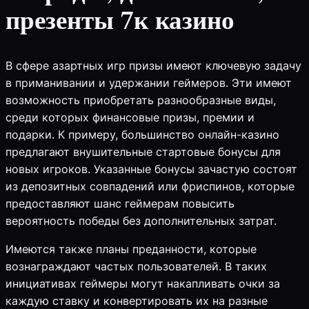
презенты 7к казино
В сфере азартных игр призы имеют ключевую задачу
в приманивании и удержании геймеров. Эти имеют
возможность приобретать разнообразные виды,
среди которых финансовые призы, премии и
подарки. К примеру, большинство онлайн-казино
предлагают внушительные стартовые бонусы для
новых игроков. Указанные бонусы зачастую состоят
из депозитных совпадений или фриспинов, которые
предоставляют шанс геймерам повысить
вероятность победы без дополнительных затрат.
Имеются также планы преданности, которые
вознаграждают частых пользователей. В таких
инициативах геймеры могут накапливать очки за
каждую ставку и конвертировать их на разные