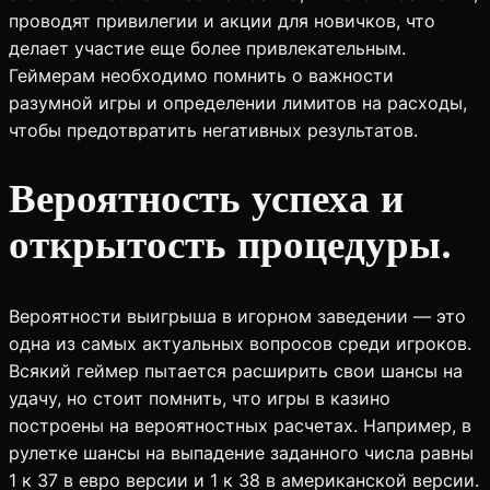
проводят привилегии и акции для новичков, что
делает участие еще более привлекательным.
Геймерам необходимо помнить о важности
разумной игры и определении лимитов на расходы,
чтобы предотвратить негативных результатов.
Вероятность успеха и
открытость процедуры.
Вероятности выигрыша в игорном заведении — это
одна из самых актуальных вопросов среди игроков.
Всякий геймер пытается расширить свои шансы на
удачу, но стоит помнить, что игры в казино
построены на вероятностных расчетах. Например, в
рулетке шансы на выпадение заданного числа равны
1 к 37 в евро версии и 1 к 38 в американской версии.