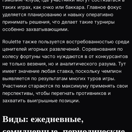
таких играх, как очко или баккара. Главное фокус
уделяется планированию и навыку оперативно
принимать решения, что делает такие турниры
особенно захватывающими.
Roulette также пользуется востребованностью среди
ценителей игорных развлечений. Соревнования по
колесу фортуны часто нуждаются в от конкурсантов
не только везения, но и аналитического разума. Тут
имеет значение любая ставка, поскольку чемпион
выявляется по результатам многих туров игры.
Участники стараются по максимуму применять свои
перспективы, чтобы перегнать противников и
захватить выигрышные позиции.
Виды: ежедневные,
семидневные, периодические