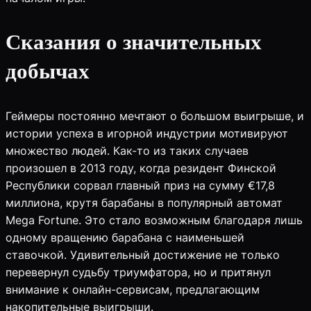
Сказания о значительных
добычах
Геймеры постоянно мечтают о большом выигрыше, и
истории успеха в игорной индустрии мотивируют
множество людей. Как-то из таких случаев
произошел в 2013 году, когда резидент Финской
Республики сорвал главный приз на сумму €17,8
миллиона, крутя барабаны в популярный автомат
Mega Fortune. Это стало возможным благодаря лишь
одному вращению барабана с наименьшей
ставочкой. Удивительный достижение не только
перевернул судьбу триумфатора, но и притянул
внимание к онлайн-сервисам, предлагающим
накопительные выигрыши.