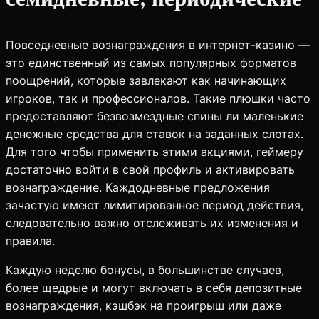
Повседневные вознаграждения в интернет-казино —
это единственный из самых популярных форматов
поощрений, которые завлекают как начинающих
игроков, так и профессионалов. Такие плюшки часто
предоставляют безвозмездные спины ли маленькие
денежные средства для ставок на заданных слотах.
Для того чтобы применить этими акциями, геймеру
достаточно войти в свой профиль и активировать
вознаграждение. Каждодневные предложения
зачастую имеют лимитированное период действия,
следовательно важно отслеживать их изменения и
правила.
Каждую неделю бонусы, в большинстве случаев,
более щедрые и могут включать в себя депозитные
вознаграждения, кэшбэк на проигрыш или даже