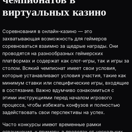
виртуальных казино
Соревнования в онлайн-казино — это
захватывающая возможность для геймеров
соревноваться взаимно за щедрые награды. Они
проводятся на разнообразных геймерских
платформах и содержат как слот-игры, так и игры за
столом. Всякий чемпионат имеет свои условия,
которые устанавливают условия участия, такие как
минимум ставки или специфические игры, входящие
в состязание. Важно вдумчиво ознакомиться с
этими инструкциями перед началом игрового
процесса, чтобы избежать конфузов и полностью
задействовать свои перспективы на успех.
Часто конкурсы имеют временные рамки
ограничения, к примеру, в пределах от нескольких