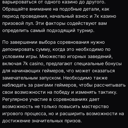
варьироваться от одного казино до другого.
Обращайте внимание на подобные детали, как
период проведения, начальный взнос и 7к казино
призовой пул. Эти факторы содействуют вам
определить самый подходящий турнир.
По завершении выбора соревнования нужно
депонировать сумму, когда это необходимо по
условиям игры. Множество игорных заведений,
включая 7k casino, предлагают специальные бонусы
для начинающих геймеров, что может оказаться
замечательным запуском. Необходимо также
наблюдать за рангами геймеров, чтобы рассчитывать
свои возможности на победу и изменять тактику.
Регулярное участие в соревнованиях дает
возможность не только повысить мастерство
игрового процесса, но и расширить возможности на
достижение значительных призов.