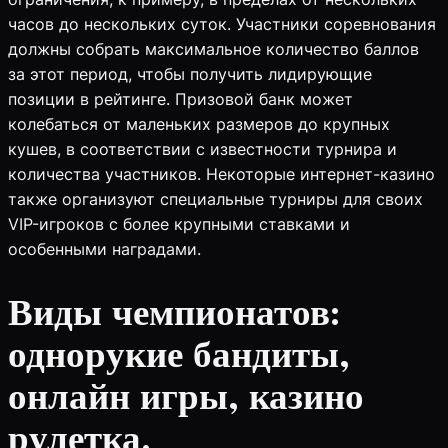
часов до нескольких суток. Участники соревнования
должны собрать максимальное количество баллов
за этот период, чтобы получить лидирующие
позиции в рейтинге. Призовой банк может
колебаться от маленьких размеров до крупных
кушев, в соответствии с известности турнира и
количества участников. Некоторые интернет-казино
также организуют специальные турниры для своих
VIP-игроков с более крупными ставками и
особенными наградами.
Виды чемпионатов:
однорукие бандиты,
онлайн игры, казино
рулетка.