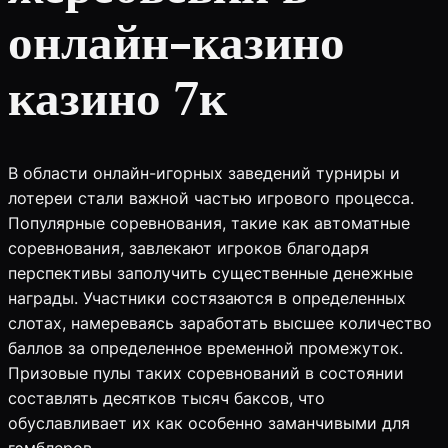
онлайн-казино
казино 7к
В области онлайн-игорных заведений турниры и
лотереи стали важной частью игрового процесса.
Популярные соревнования, такие как автоматные
соревнования, завлекают игроков благодаря
перспективы заполучить существенные денежные
награды. Участники состязаются в определенных
слотах, намереваясь заработать высшее количество
баллов за определенное временной промежуток.
Призовые пулы таких соревнований в состоянии
составлять десятков тысяч баксов, что
обуславливает их как особенно заманчивыми для