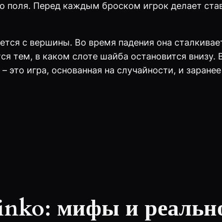
го поля. Перед каждым броском игрок делает ст
ается с вершины. Во время падения она сталкива
ся тем, в каком слоте шайба остановится внизу.
 – это игра, основанная на случайности, и заране
inko: мифы и реальн