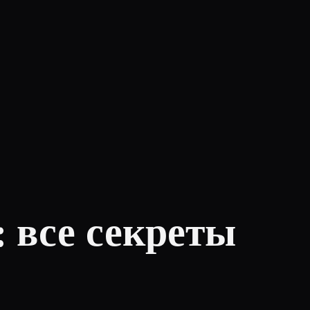
 все секреты