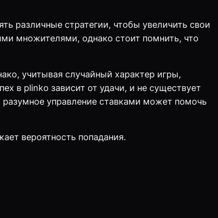
нять различные стратегии, чтобы увеличить свои
ими множителями, однако стоит помнить, что
нако, учитывая случайный характер игры,
х в plinko зависит от удачи, и не существует
и разумное управление ставками может помочь
ает вероятность попадания.