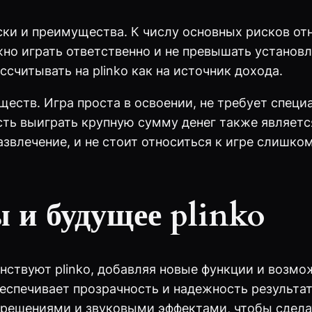
риски и преимущества. К числу основных рисков о
но играть ответственно и не превышать установл
ссчитывать на plinko как на источник дохода.
уществ. Игра проста в освоении, не требует спец
сть выиграть крупную сумму денег также являетс
 развлечение, и не стоит относиться к игре слиш
 и будущее plinko
ствуют plinko, добавляя новые функции и возмо
беспечивает прозрачность и надежность результат
решениями и звуковыми эффектами, чтобы сдела