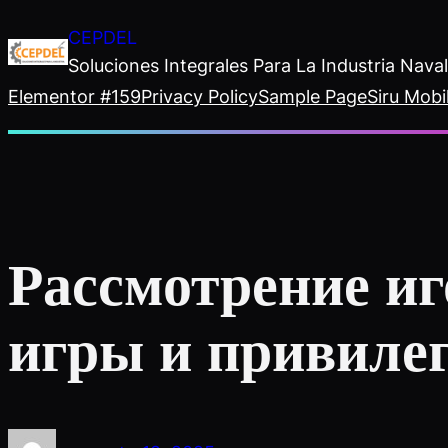
Saltar
CEPDEL
al
Soluciones Integrales Para La Industria Nav
contenido
Elementor #159
Privacy Policy
Sample Page
Siru Mobi
Рассмотрение иг
игры и привиле