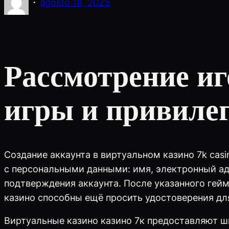
·
agosto 18, 2025
Рассмотрение иг
игры и привиле
Создание аккаунта в виртуальном казино 7k cas
с персональными данными: имя, электронный адр
подтверждения аккаунта. После указанного гей
казино способны ещё просить удостоверения дл
Виртуальные казино казино 7к предоставляют ш