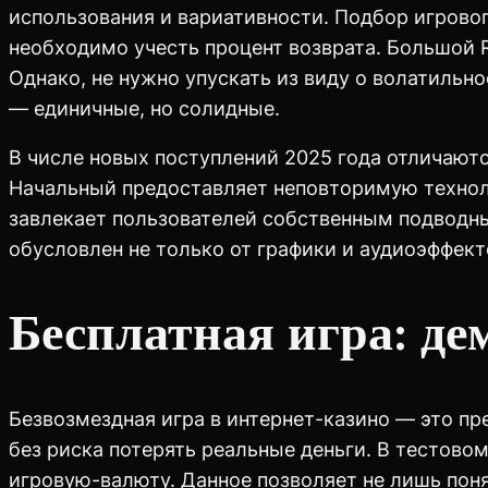
использования и вариативности. Подбор игровог
необходимо учесть процент возврата. Большой 
Однако, не нужно упускать из виду о волатильн
— единичные, но солидные.
В числе новых поступлений 2025 года отличаются 
Начальный предоставляет неповторимую техно
завлекает пользователей собственным подводн
обусловлен не только от графики и аудиоэффект
Бесплатная игра: де
Безвозмездная игра в интернет-казино — это п
без риска потерять реальные деньги. В тестов
игровую-валюту. Данное позволяет не лишь поня