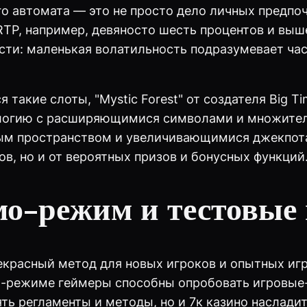
о автомата — это не просто дело личных предпочт
RTP, например, девяносто шесть процентов и выш
ости: маленькая волатильность подразумевает ча
такие слоты, "Mystic Forest" от создателя Big Tim
логию с расширяющимися символами и множител
ым пространством и увеличивающимися джекпотам
ов, но и от вероятных призов и бонусных функций
мо-режим и тестовые
рекрасный метод для новых игроков и опытных иг
ом-режиме геймеры способны опробовать игровые-
ть регламенты и методы, но и 7к казино наслади