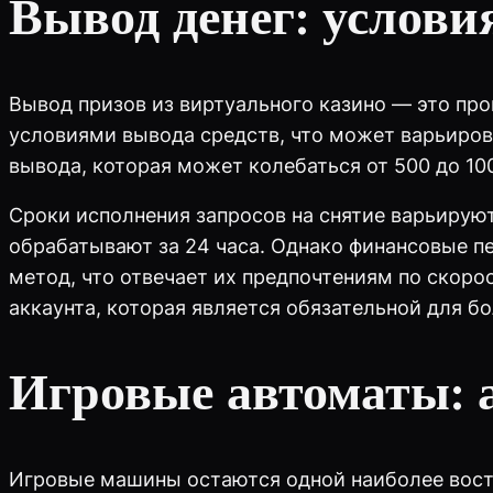
Вывод денег: услови
Вывод призов из виртуального казино — это про
условиями вывода средств, что может варьиров
вывода, которая может колебаться от 500 до 10
Сроки исполнения запросов на снятие варьируются
обрабатывают за 24 часа. Однако финансовые пе
метод, что отвечает их предпочтениям по скоро
аккаунта, которая является обязательной для б
Игровые автоматы: 
Игровые машины остаются одной наиболее вост