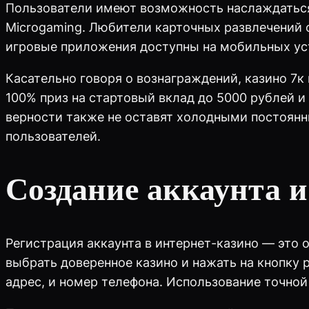
Пользователи имеют возможность наслаждаться 
Microgaming. Любители карточных развлечений
игровые приложения доступны на мобильных уст
Касательно говоря о вознаграждений, казино 7к
100% приз на стартовый вклад до 5000 рублей 
верности также не оставят холодными постоянн
пользователей.
Создание аккаунта и
Регистрация аккаунта в интернет-казино — это
выбрать доверенное казино и нажать на кнопку 
адрес, и номер телефона. Использование точно