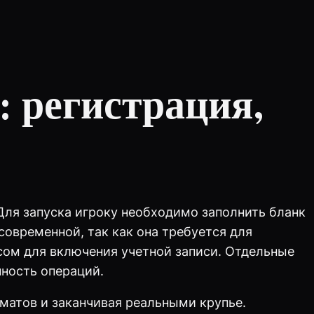
: регистрация,
 Для запуска игроку необходимо заполнить бланк
овременной, так как она требуется для
ом для включения учетной записи. Отдельные
ность операций.
матов и заканчивая реальными крупье.