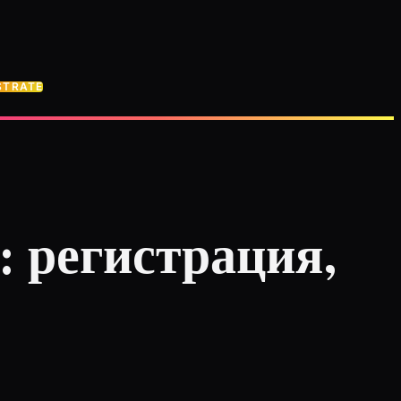
STRATE
: регистрация,