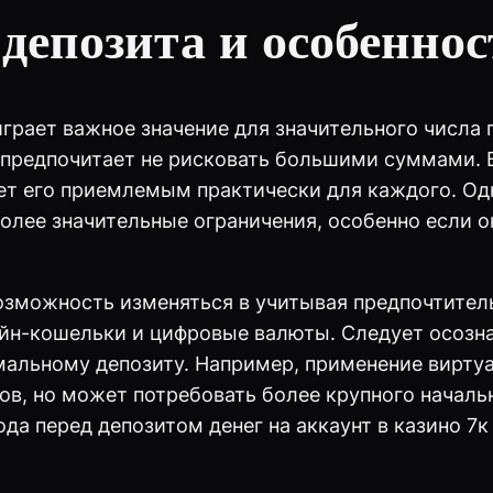
депозита и особеннос
грает важное значение для значительного числа 
то предпочитает не рисковать большими суммами.
ает его приемлемым практически для каждого. Од
олее значительные ограничения, особенно если 
зможность изменяться в учитывая предпочтитель
йн-кошельки и цифровые валюты. Следует осозна
альному депозиту. Например, применение виртуа
ов, но может потребовать более крупного началь
а перед депозитом денег на аккаунт в казино 7к 