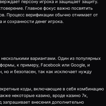
тверждает персону игрока и защищает защиту.
стоверение. Главное фокус важно посвятить
ов. Процесс верификации обычно отнимает от
 и сохранности денег игрока.
ся несколькими вариантами. Один из популярных
ормы, к примеру, Facebook или Google, и
, но и безопасен, так как исключает нужду
 секретные коды, включающие в себя комбинацию
акже некоторые казино, вроде казино 7к,
д запрашивает внесения дополнительно