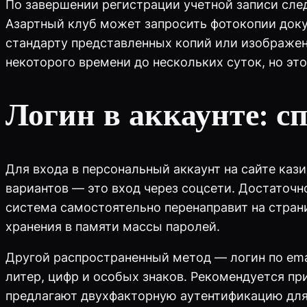
По завершении регистрации учетной записи сле
Азартный клуб может запросить фотокопии докум
стандарту представленных копий или изображен
некоторого времени до нескольких суток, но эт
Логин в аккаунте: с
Для входа в персональный аккаунт на сайте каз
вариантов — это вход через соцсети. Достаточн
система самостоятельно перенаправит на страни
хранения в памяти массы паролей.
Другой распространенный метод — логин по ema
литер, цифр и особых знаков. Рекомендуется пр
предлагают двухфакторную аутентификацию для