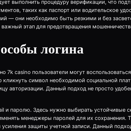
дует выполнить процедуру верификации, что под
ентов, таких как паспорт или водительское удо
ий — они необходимо быть резкими и без засвет
о важный этап для предотвращения мошенничества
пособы логина
ино 7k casino пользователи могут воспользовать
о кликнуть символ необходимой социальной платф
цу авторизации. Данный подход не просто удобен
il и паролю. Здесь нужно выбирать устойчивые
именять менеджеры паролей для их сохранения. Т
 усиления защиты учетной записи. Данный подхо