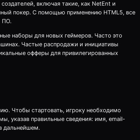
оздателей, включая такие, как NetEnt и
очный покер. С помощью применению HTML5, все
 ПО.
нные наборы для новых геймеров. Часто это
машинах. Частые распродажи и инициативы
никальные офферы для привилегированных
нию. Чтобы стартовать, игроку необходимо
ы, указав правильные сведения: имя, email-
в дальнейшем.