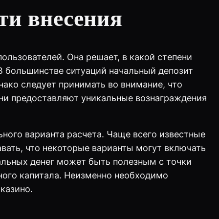
ти внесения
пользователей. Она решает, в какой степени
 В большинстве ситуаций начальный депозит
нако следует принимать во внимание, что
они предоставляют уникальные вознаграждения
ного варианта расчета. Чаще всего известные
вать, что некоторые варианты могут включать
льных денег может быть полезным с точки
ного капитала. Неизменно необходимо
казино.