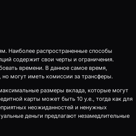
лям. Наиболее распространенные способы
пций содержит свои черты и ограничения.
овать времени. В данное самое время,
и, но могут иметь комиссии за трансферы.
 максимальные размеры вклада, которые могут
дитной карты может быть 10 у.е., тогда как для
неприятных неожиданностей и ненужных
ртуальные деньги предлагают незамедлительные