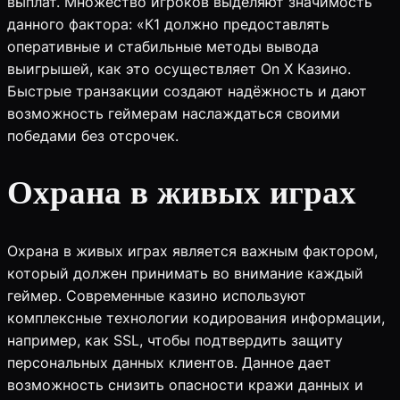
выплат. Множество игроков выделяют значимость
данного фактора: «К1 должно предоставлять
оперативные и стабильные методы вывода
выигрышей, как это осуществляет On X Казино.
Быстрые транзакции создают надёжность и дают
возможность геймерам наслаждаться своими
победами без отсрочек.
Охрана в живых играх
Охрана в живых играх является важным фактором,
который должен принимать во внимание каждый
геймер. Современные казино используют
комплексные технологии кодирования информации,
например, как SSL, чтобы подтвердить защиту
персональных данных клиентов. Данное дает
возможность снизить опасности кражи данных и