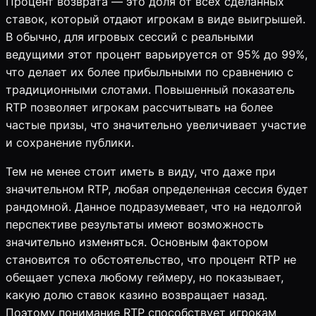
Процент возврата — это доля от всех сделанных
ставок, который отдают игрокам в виде выигрышей.
В обычно, для игровых сессий с реальными
ведущими этот процент варьируется от 95% до 99%,
что делает их более прибыльными по сравнению с
традиционными слотами. Повышенный показатель
RTP позволяет игрокам рассчитывать на более
частые призы, что значительно увеличивает участие
и сохранение публики.
Тем не менее стоит иметь в виду, что даже при
значительном RTP, любая определенная сессия будет
рандомной. Данное подразумевает, что на недолгой
перспективе результаты имеют возможность
значительно изменяться. Основным фактором
становится то обстоятельство, что процент RTP не
обещает успеха любому геймеру, но показывает,
какую долю ставок казино возвращает назад.
Поэтому понимание RTP способствует игрокам