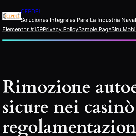
Saltar
CEPDEL
al
Soluciones Integrales Para La Industria Nav
contenido
Elementor #159
Privacy Policy
Sample Page
Siru Mobi
Rimozione autoe
sicure nei casinò
regolamentazione