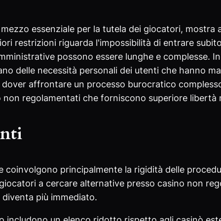
mezzo essenziale per la tutela dei giocatori, mostra 
ori restrizioni riguarda l'impossibilità di entrare subi
mministrative possono essere lunghe e complesse. Ino
ano delle necessità personali dei utenti che hanno m
 a dover affrontare un processo burocratico comples
ò non regolamentati che forniscono superiore libertà n
nti
e coinvolgono principalmente la rigidità delle procedu
 giocatori a cercare alternative presso casino non re
i diventa più immediato.
ano includono un elenco ridotto rispetto agli casinò est