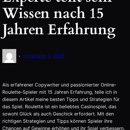
Wissen nach 15
Jahren Erfahrung
·
noviembre 3, 2025
Als erfahrener Copywriter und passionierter Online-
Roulette-Spieler mit 15 Jahren Erfahrung, teile ich in
diesem Artikel meine besten Tipps und Strategien für
das Spiel. Roulette ist ein beliebtes Casinospiel, das
sowohl Glück als auch Geschick erfordert. Mit den
richtigen Strategien und Tipps können Spieler ihre
Chancen auf Gewinne erhöhen und ihr
Spiel verbessern.