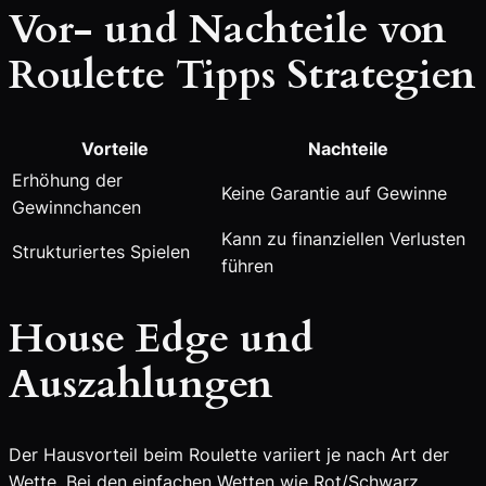
Vor- und Nachteile von
Roulette Tipps Strategien
Vorteile
Nachteile
Erhöhung der
Keine Garantie auf Gewinne
Gewinnchancen
Kann zu finanziellen Verlusten
Strukturiertes Spielen
führen
House Edge und
Auszahlungen
Der Hausvorteil beim Roulette variiert je nach Art der
Wette. Bei den einfachen Wetten wie Rot/Schwarz