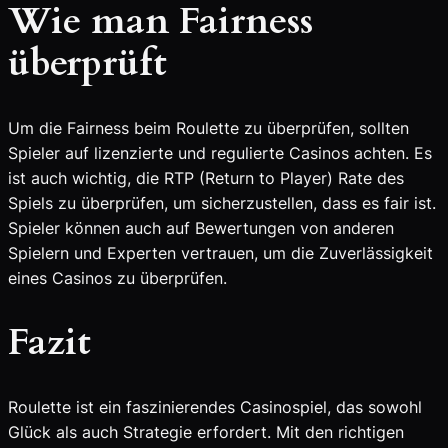
Wie man Fairness
überprüft
Um die Fairness beim Roulette zu überprüfen, sollten
Spieler auf lizenzierte und regulierte Casinos achten. Es
ist auch wichtig, die RTP (Return to Player) Rate des
Spiels zu überprüfen, um sicherzustellen, dass es fair ist.
Spieler können auch auf Bewertungen von anderen
Spielern und Experten vertrauen, um die Zuverlässigkeit
eines Casinos zu überprüfen.
Fazit
Roulette ist ein faszinierendes Casinospiel, das sowohl
Glück als auch Strategie erfordert. Mit den richtigen