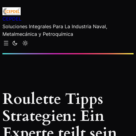
Saltar
al
CEPDEL
contenido
Soluciones Integrales Para La Industria Naval,
Metalmecánica y Petroquímica
Roulette Tipps
Strategien: Ein
Experte teilt sein