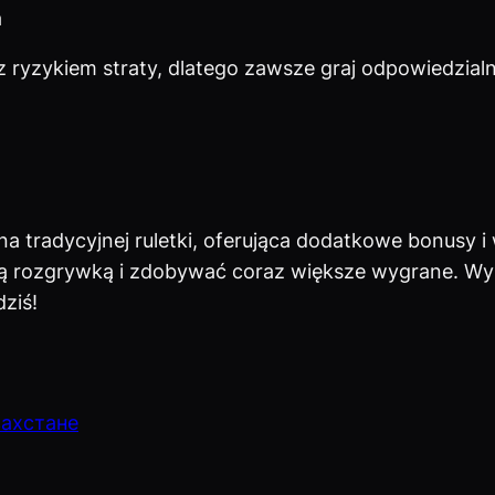
a
z ryzykiem straty, dlatego zawsze graj odpowiedzialn
 tradycyjnej ruletki, oferująca dodatkowe bonusy i 
ą rozgrywką i zdobywać coraz większe wygrane. Wybi
ziś!
захстане