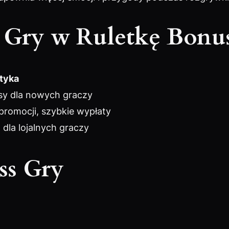
o Gry w Ruletkę Bonu
tyka
usy dla nowych graczy
romocji, szybkie wypłaty
 dla lojalnych graczy
ss Gry