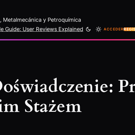
al, Metalmecánica y Petroquímica
le Guide: User Reviews Explained
ACCEDER
REGÍ
oświadczenie: P
nim Stażem