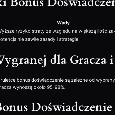
ki Bonus Doświadcze
Wady
yższe ryzyko straty ze względu na większą ilość z
otencjalnie zawiłe zasady i strategie
ygranej dla Gracza 
ruletce bonus doświadczenie są zależne od wybranych
gracza wynoszą około 95-98%.
Bonus Doświadczenie