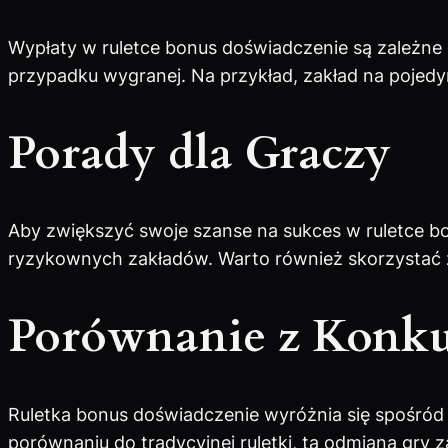
Wypłaty w ruletce bonus doświadczenie są zależne o
przypadku wygranej. Na przykład, zakład na pojed
Porady dla Graczy
Aby zwiększyć swoje szanse na sukces w ruletce bon
ryzykownych zakładów. Warto również skorzystać 
Porównanie z Konk
Ruletka bonus doświadczenie wyróżnia się spośró
porównaniu do tradycyjnej ruletki, ta odmiana gry 