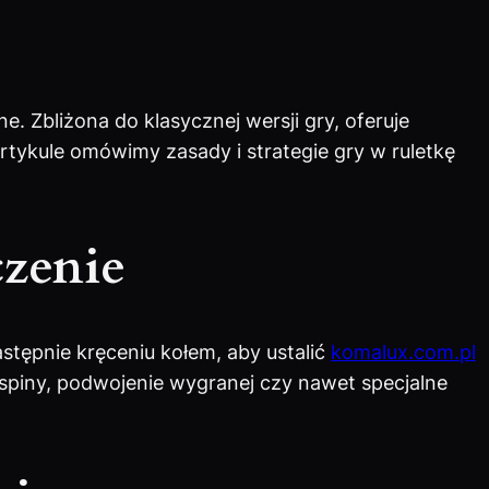
. Zbliżona do klasycznej wersji gry, oferuje
rtykule omówimy zasady i strategie gry w ruletkę
czenie
stępnie kręceniu kołem, aby ustalić
komalux.com.pl
spiny, podwojenie wygranej czy nawet specjalne