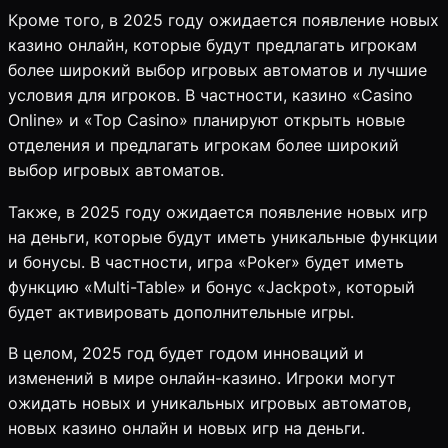
Кроме того, в 2025 году ожидается появление новых
казино онлайн, которые будут предлагать игрокам
более широкий выбор игровых автоматов и лучшие
условия для игроков. В частности, казино «Casino
Online» и «Top Casino» планируют открыть новые
отделения и предлагать игрокам более широкий
выбор игровых автоматов.
Также, в 2025 году ожидается появление новых игр
на деньги, которые будут иметь уникальные функции
и бонусы. В частности, игра «Poker» будет иметь
функцию «Multi-Table» и бонус «Jackpot», который
будет активировать дополнительные игры.
В целом, 2025 год будет годом инноваций и
изменений в мире онлайн-казино. Игроки могут
ожидать новых и уникальных игровых автоматов,
новых казино онлайн и новых игр на деньги.