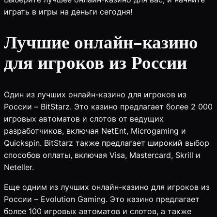
играть в игры на деньги сегодня!
Лучшие онлайн-казино
для игроков из России
Один из лучших онлайн-казино для игроков из
России – BitStarz. Это казино предлагает более 2 000
игровых автоматов и слотов от ведущих
разработчиков, включая NetEnt, Microgaming и
Quickspin. BitStarz также предлагает широкий выбор
способов оплаты, включая Visa, Mastercard, Skrill и
Neteller.
Еще одним из лучших онлайн-казино для игроков из
России – Evolution Gaming. Это казино предлагает
более 100 игровых автоматов и слотов, а также