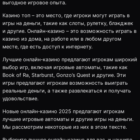
выгодное игровое опыта.
Казино топ – это место, где игроки могут играть в
игры на деньги, такие как слоты, рулетку, блэкджек
и другие. Онлайн-казино – это возможность играть в
казино из дома, на работе или в любом другом
месте, где есть доступ к интернету.
Лучшие онлайн-казино предлагают игрокам широкий
выбор игр, включая игровые автоматы, такие как
Book of Ra, Starburst, Gonzo’s Quest и другие. Эти
игры предлагают игрокам возможность выиграть
реальные деньги, а также развлекаться и получать
удовольствие.
Новые онлайн-казино 2025 предлагают игрокам
лучшие игровые автоматы и другие игры на деньги.
Мы рассмотрим некоторые из них в этом тексте.
Выберите лучшее онлайн-казино для вас, и начните