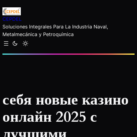
Saltar
al
CEPDEL
contenido
Soluciones Integrales Para La Industria Naval,
Metalmecánica y Petroquímica
себя новые казино
онлайн 2025 с
лучшими