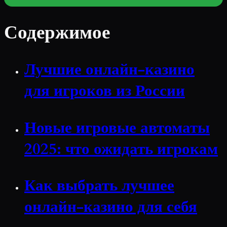
Содержимое
Лучшие онлайн-казино
для игроков из России
Новые игровые автоматы
2025: что ожидать игрокам
Как выбрать лучшее
онлайн-казино для себя