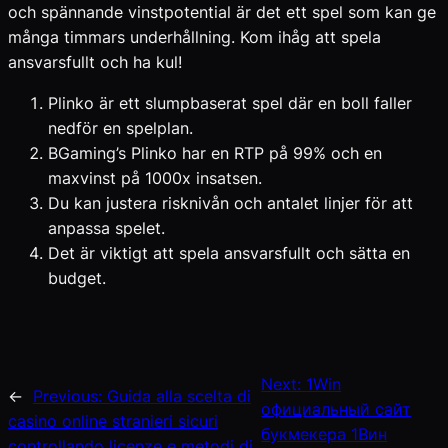
och spännande vinstpotential är det ett spel som kan ge
många timmars underhållning. Kom ihåg att spela
ansvarsfullt och ha kul!
Plinko är ett slumpbaserat spel där en boll faller
nedför en spelplan.
BGaming’s Plinko har en RTP på 99% och en
maxvinst på 1000x insatsen.
Du kan justera risknivån och antalet linjer för att
anpassa spelet.
Det är viktigt att spela ansvarsfullt och sätta en
budget.
Next:
1Win
←
Previous:
Guida alla scelta di
официальный сайт
casino online stranieri sicuri
букмекера 1Вин
controllando licenze e metodi di