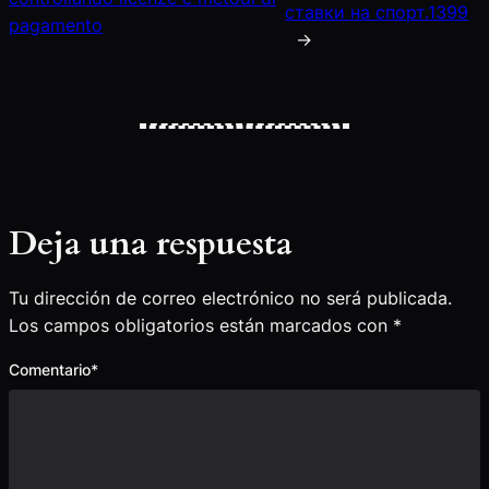
ставки на спорт.1399
pagamento
→
Deja una respuesta
Tu dirección de correo electrónico no será publicada.
Los campos obligatorios están marcados con
*
Comentario
*