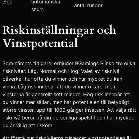
Spel
automatiska
antal rundor.
snurr.
Riskinställningar och
Vinstpotential
Som nämnts tidigare, erbjuder BGamings Plinko tre olika
risknivåer: Låg, Normal och Hög. Valet av risknivå
påverkar hur ofta du vinner och hur mycket du kan
vinna. Låg risk innebär att du vinner oftare, men
vinsterna är generellt sett mindre. Hög risk innebär att
du vinner mer sällan, men har potentialen till betydligt
större vinster, upp till 1000 gånger insatsen. Att välja rätt
risknivå beror på din personliga spelstil och hur mycket
du är villig att riskera.
Att förstå hur risknivåerna påverkar vinstpotentialen är