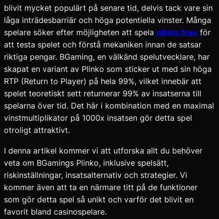
blivit mycket populärt på senare tid, delvis tack vare sin
låga inträdesbarriär och höga potentiella vinster. Många
spelare söker efter möjligheten att spela
plinko free
för
att testa spelet och förstå mekaniken innan de satsar
riktiga pengar. BGaming, en välkänd spelutvecklare, har
skapat en variant av Plinko som sticker ut med sin höga
RTP (Return to Player) på hela 99%, vilket innebär att
spelet teoretiskt sett returnerar 99% av insatserna till
spelarna över tid. Det här i kombination med en maximal
vinstmultiplikator på 1000x insatsen gör detta spel
otroligt attraktivt.
I denna artikel kommer vi att utforska allt du behöver
veta om BGamings Plinko, inklusive spelsätt,
riskinställningar, insatsalternativ och strategier. Vi
kommer även att ta en närmare titt på de funktioner
som gör detta spel så unikt och varför det blivit en
favorit bland casinospelare.