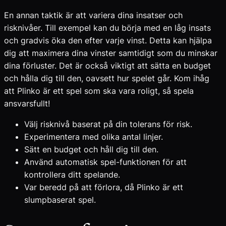
En annan taktik är att variera dina insatser och
risknivåer. Till exempel kan du börja med en låg insats
och gradvis öka den efter varje vinst. Detta kan hjälpa
dig att maximera dina vinster samtidigt som du minskar
dina förluster. Det är också viktigt att sätta en budget
och hålla dig till den, oavsett hur spelet går. Kom ihåg
att Plinko är ett spel som ska vara roligt, så spela
ansvarsfullt!
Välj risknivå baserat på din tolerans för risk.
Experimentera med olika antal linjer.
Sätt en budget och håll dig till den.
Använd automatisk spel-funktionen för att
kontrollera ditt spelande.
Var beredd på att förlora, då Plinko är ett
slumpbaserat spel.