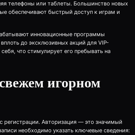
няя телефоны или таблеты. Большинство новых
рые обеспечивают быстрый доступ к играм и
зрабатывают инновационные программы
вплоть до эксклюзивных акций для VIP-
себя, что стимулирует его пребывать на
 свежем игорном
сс регистрации. Авторизация — это значимый
 записи необходимо указать ключевые сведения: