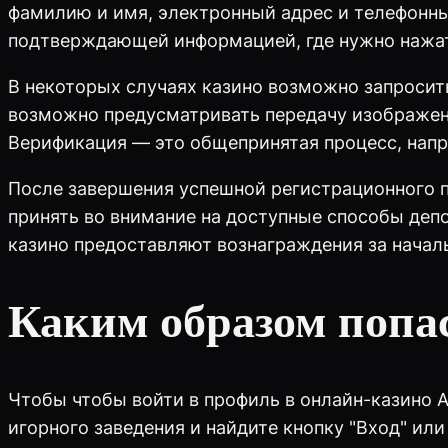
фамилию и имя, электронный адрес и телефонны
подтверждающей информацией, где нужно нажать
В некоторых случаях казино возможно запросит
возможно предусматривать передачу изображени
Верификация — это общепринятая процесс, напр
После завершения успешной регистрационного п
принять во внимание на доступные способы деп
казино предоставляют вознаграждения за начал
Каким образом попас
Чтобы чтобы войти в профиль в онлайн-казино A
игорного заведения и найдите кнопку "Вход" или