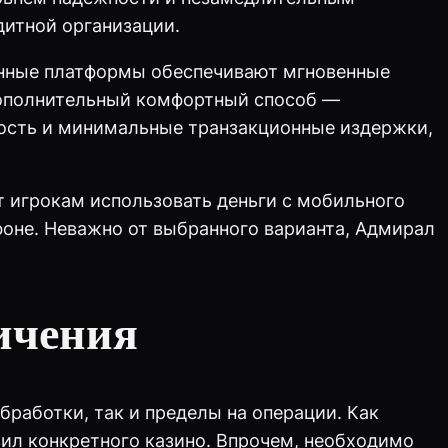
дитной организации.
занные платформы обеспечивают мгновенные
дополнительный комфортный способ —
ность и минимальные транзакционные издержки,
т игрокам использовать деньги с мобильного
тфоне. Неважно от выбранного варианта, Адмирал
.
ничения
бработки, так и пределы на операции. Как
вил конкретного казино. Впрочем, необходимо