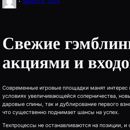
·
agosto 8, 2025
Свежие гэмблин
акциями и входо
Современные игровые площадки манят интерес 
условиях увеличивающейся соперничества, новы
даровые спины, так и дублирование первого вз
что существенно поднимает шансы на успех.
Техпроцессы не останавливаются на позиции, и