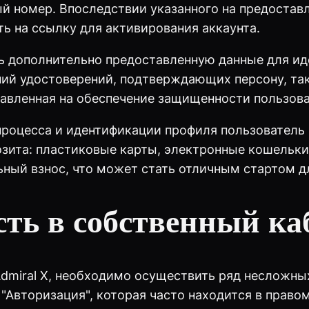
й номер. Впоследствии указанного на предостав
 на ссылку для активирования аккаунта.
ь дополнительно предоставленную данные для и
й удостоверений, подтверждающих персону, таки
авленная на обеспечение защищенности пользова
роцесса и идентификации профиля пользователь 
озита: пластиковые карты, электронные кошельки
ьный взнос, что может стать отличным стартом д
ть в собственный каб
dmiral X, необходимо осуществить ряд несложных
 "Авторизация", которая часто находится в право