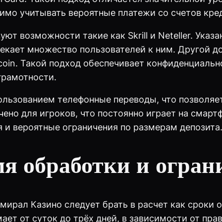
димо учитывать вероятные платежи со счетов кре
т возможности такие как Skrill и Neteller. Ука
лекает множество пользователей к ним. Другой 
tcoin. Такой подход обеспечивает конфиденциаль
грамотности.
ользованием телефонные переводы, что позволяе
чено для игроков, что постоянно играет на смар
я и вероятные ограничения по размерам депозита
мя обработки и огра
мирал Казино следует брать в расчет как сроки о
ает от суток до трёх дней, в зависимости от пра