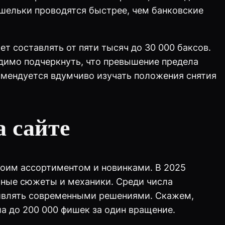
ошельки проводятся быстрее, чем банковские
т составлять от пяти тысяч до 30 000 баксов.
одимо подчеркнуть, что превышение предела
омендуется вдумчиво изучать положения снятия
а сайте
воим ассортиментом и новинками. В 2025
ьные сюжеты и механики. Среди числа
удивлять современными решениями. Скажем,
а до 200 000 фишек за один вращение.