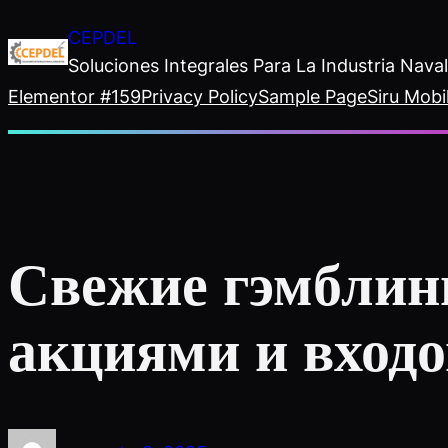
Saltar
CEPDEL
al
Soluciones Integrales Para La Industria Nav
contenido
Elementor #159
Privacy Policy
Sample Page
Siru Mobi
Свежие гэмблин
акциями и входо