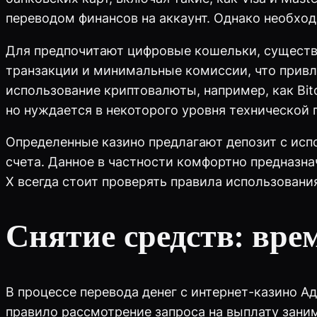
переводом финансов на аккаунт. Однако необхо
Для предпочитают цифровые кошельки, существую
транзакции и минимальные комиссии, что прив
использование криптовалюты, например, как Bi
но нуждается в некоторого уровня технической 
Определенные казино предлагают депозит с исп
счета. Данное в частности комфортно предназна
Х всегда стоит проверять правила использовани
Снятие средств: вре
В процессе перевода денег с интернет-казино Ад
правило рассмотрение запроса на выплату заним