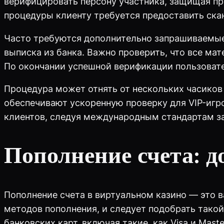
верифицировать персону участника, защищая пр
процедуры клиенту требуется предоставить ска
Часто требуются дополнительно запрашиваемые
выписка из банка. Важно проверить, что все ма
По окончании успешной верификации пользоват
Процедура может отнять от нескольких часиков
обеспечивают ускоренную проверку для VIP-игр
клиентов, следуя международным стандартам з
Пополнение счета: д
Пополнение счета в виртуальном казино — это 
методов пополнения, и следует подобрать такой
банковских карт, включая такие, как Visa и Ma