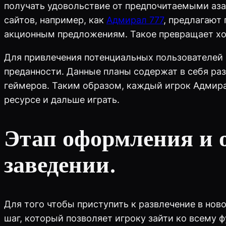
получать удовольствие от предпочитаемыми аз
сайтов, например, как
Адмирал 777
, предлагают
акционным предложениям. Такое превращает хо
Для привлечения потенциальных пользователей
преданности. Данные планы содержат в себя раз
геймеров. Таким образом, каждый игрок Адмира
ресурсе и дальше играть.
Этап оформления и 
заведении.
Для того чтобы приступить к развлечение в нов
шаг, который позволяет игроку зайти ко всему 