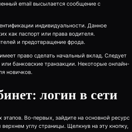
ленный email высылается сообщение с
дентификации индивидуальности. Данное
х как паспорт или права водителя.
телей и предотвращение фрода.
имеет право сделать начальный вклад. Следует
 или банковские транзакции. Некоторые онлайн-
ля новичков.
инет: логин в сети
 этапов. Во-первых, зайдите на основной ресурс
м верхнем углу страницы. Щелкнув на эту кнопку,