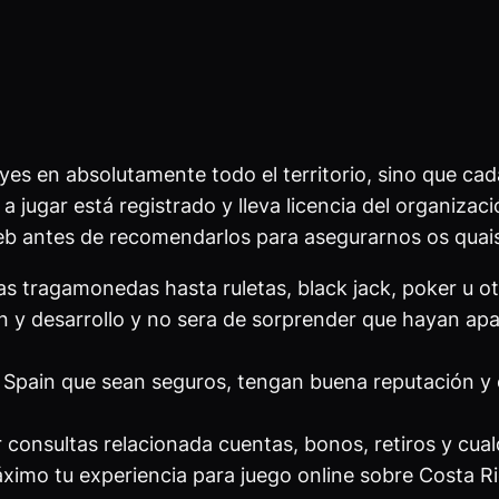
yes en absolutamente todo el territorio, sino que cad
 a jugar está registrado y lleva licencia del organiz
web antes de recomendarlos para asegurarnos os quai
as tragamonedas hasta ruletas, black jack, poker u o
ón y desarrollo y no sera de sorprender que hayan apar
Spain que sean seguros, tengan buena reputación y o
 consultas relacionada cuentas, bonos, retiros y cual
imo tu experiencia para juego online sobre Costa Ri