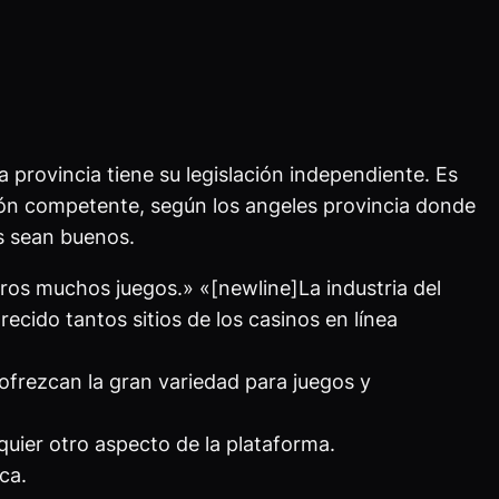
a provincia tiene su legislación independiente. Es
ación competente, según los angeles provincia donde
s sean buenos.
tros muchos juegos.» «[newline]La industria del
ecido tantos sitios de los casinos en línea
frezcan la gran variedad para juegos y
quier otro aspecto de la plataforma.
ca.