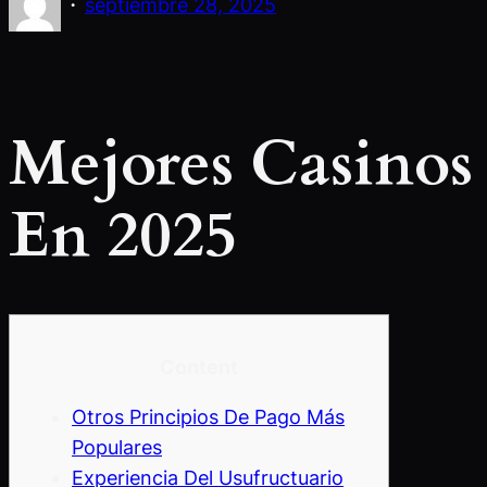
·
septiembre 28, 2025
Mejores Casinos
En 2025
Content
Otros Principios De Pago Más
Populares
Experiencia Del Usufructuario