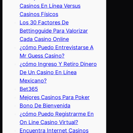
Casinos En Línea Versus
Casinos Físicos
Los 30 Factores De
Bettingguide Para Valorizar
Cada Casino Online
¿cómo Puedo Entrevistarse A
Mr Guess Casino?
¿cómo Ingreso Y Retiro Dinero
De Un Casino En Línea
Mexicano?
Bet365
Mejores Casinos Para Poker
Bono De Bienvenida
¿cómo Puedo Registrarme En
On Line Casino Virtual?
Encuentra Internet Casinos