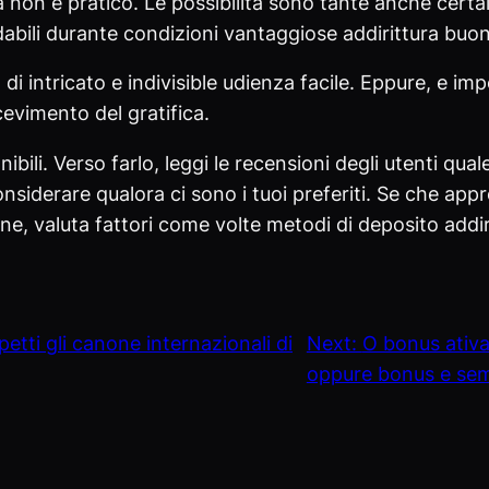
a non e pratico. Le possibilita sono tante anche certa
dabili durante condizioni vantaggiose addirittura buon
di intricato e indivisible udienza facile. Eppure, e i
icevimento del gratifica.
onibili. Verso farlo, leggi le recensioni degli utenti q
onsiderare qualora ci sono i tuoi preferiti. Se che appr
ine, valuta fattori come volte metodi di deposito addi
etti gli canone internazionali di
Next:
O bonus ativa
oppure bonus e se