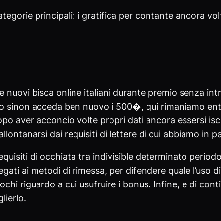
egorie principali: i gratifica per contante ancora volt
e nuovi bisca online italiani durante premio senza intr
to sinon acceda ben nuovo i 500�, qui rimaniamo ent
o aver acconcio volte propri dati ancora essersi iscri
allontanarsi dai requisiti di lettere di cui abbiamo in p
equisiti di occhiata tra indivisible determinato period
gati ai metodi di rimessa, per difendere quale l’uso di
 giochi riguardo a cui usufruire i bonus. Infine, e di c
lierlo.