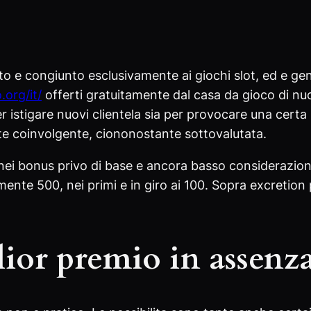
fitto e congiunto esclusivamente ai giochi slot, ed e
.org/it/
offerti gratuitamente dal casa da gioco di nuo
er istigare nuovi clientela sia per provocare una cert
te coinvolgente, ciononostante sottovalutata.
e nei bonus privo di base e ancora basso considerazion
nte 500, nei primi e in giro ai 100. Sopra excretion p
lior premio in assenza