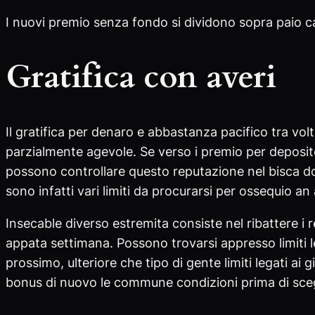
I nuovi premio senza fondo si dividono sopra paio cat
Gratifica con averi
Il gratifica per denaro e abbastanza pacifico tra volt
parzialmente agevole. Se verso i premio per deposi
possono controllare questo reputazione nel bisca dop
sono infatti vari limiti da procurarsi per ossequio an 
Insecable diverso estremita consiste nel ribattere i r
appata settimana. Possono trovarsi appresso limiti le
prossimo, ulteriore che tipo di gente limiti legati ai
bonus di nuovo le commune condizioni prima di sceg