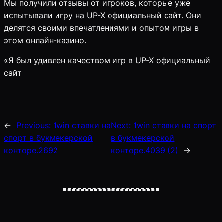
Мы получили отзывы от игроков, которые уже
испытывали игру на UP-X официальный сайт. Они
делятся своими впечатлениями и опытом игры в
этом онлайн-казино.
«Я был удивлен качеством игр в UP-X официальный
сайт
←
Previous:
1win ставки на
Next:
1win ставки на спорт
спорт в букмекерской
в букмекерской
конторе.2692
конторе.4039 (2)
→