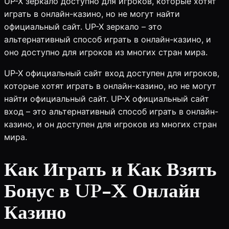
UP-X зеркало доступно для игроков, которые хотят
играть в онлайн-казино, но не могут найти
официальный сайт. UP-X зеркало – это
альтернативный способ играть в онлайн-казино, и
оно доступно для игроков из многих стран мира.
UP-X официальный сайт вход доступен для игроков,
которые хотят играть в онлайн-казино, но не могут
найти официальный сайт. UP-X официальный сайт
вход – это альтернативный способ играть в онлайн-
казино, и он доступен для игроков из многих стран
мира.
Как Играть и Как Взять
Бонус в UP-X Онлайн
Казино