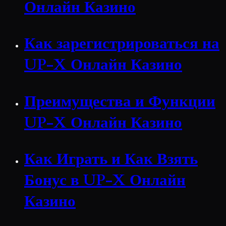
Онлайн Казино
Как зарегистрироваться на
UP-X Онлайн Казино
Преимущества и Функции
UP-X Онлайн Казино
Как Играть и Как Взять
Бонус в UP-X Онлайн
Казино