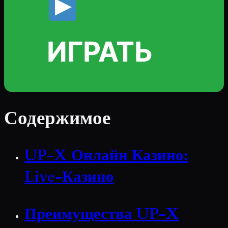
ИГРАТЬ
Содержимое
UP-X Онлайн Казино:
Live-Казино
Преимущества UP-X