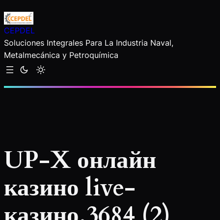
Saltar
al
CEPDEL
contenido
Soluciones Integrales Para La Industria Naval,
Metalmecánica y Petroquímica
UP-X онлайн
казино live-
казино.3684 (2)