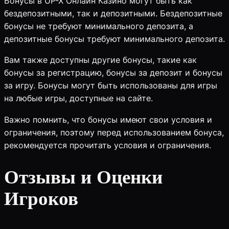
Бонусы в UP-X Онлайн Казино могут быть как
бездепозитными, так и депозитными. Бездепозитные
бонусы не требуют минимального депозита, а
депозитные бонусы требуют минимального депозита.
Вам также доступны другие бонусы, такие как
бонусы за регистрацию, бонусы за депозит и бонусы
за игру. Бонусы могут быть использованы для игры
на любые игры, доступные на сайте.
Важно помнить, что бонусы имеют свои условия и
ограничения, поэтому перед использованием бонуса,
рекомендуется прочитать условия и ограничения.
Отзывы и Оценки
Игроков