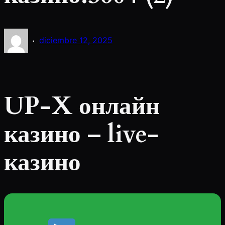
·
diciembre 12, 2025
UP-X онлайн
казино – live-
казино