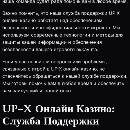
наша команда будет рада помочь вам в любое время.
Важно помнить, что наша служба поддержки UP-X
онлайн казино работает над обеспечением
безопасности и конфиденциальности игроков. Мы
используем современные технологии и методы для
защиты вашей информации и обеспечения
безопасности вашего игрового аккаунта.
Если у вас возникли вопросы или проблемы,
связанные с игрой в UP-X онлайн казино, не
стесняйтесь обращаться к нашей службе поддержки.
Мы готовы помочь вам в любое время и обеспечить
вам наилучший игровой опыт.
UP-X Онлайн Казино:
Служба Поддержки