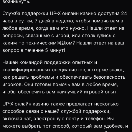
возникнуть.
Служба поддержки UP-X онлайн казино доступна 24
часа в сутки, 7 дней в неделю, чтобы помочь вам в
любое время, когда вам это нужно. Нашли ответ на
вопросы, связанные с игрой, или столкнулись с
каким-то техническим问题ом? Нашли ответ на ваш
вопрос в течение 5 минут!
Нашей командой поддержки опытных и
квалифицированных специалистов, которые знают,
как решать проблемы и обеспечивать безопасность
игроков. Они готовы помочь вам в любое время,
чтобы обеспечить вам наилучший игровой опыт.
UP-X онлайн казино также предлагает несколько
способов связи с нашей службой поддержки,
включая чат, электронную почту и телефон. Вы
можете выбрать тот способ, который вам удобнее, и