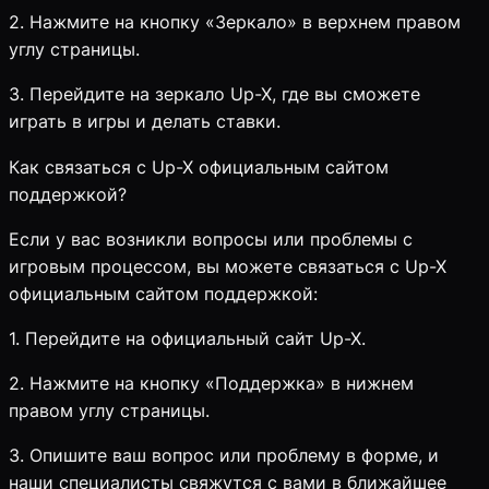
2. Нажмите на кнопку «Зеркало» в верхнем правом
углу страницы.
3. Перейдите на зеркало Up-X, где вы сможете
играть в игры и делать ставки.
Как связаться с Up-X официальным сайтом
поддержкой?
Если у вас возникли вопросы или проблемы с
игровым процессом, вы можете связаться с Up-X
официальным сайтом поддержкой:
1. Перейдите на официальный сайт Up-X.
2. Нажмите на кнопку «Поддержка» в нижнем
правом углу страницы.
3. Опишите ваш вопрос или проблему в форме, и
наши специалисты свяжутся с вами в ближайшее