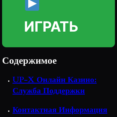
ИГРАТЬ
Содержимое
UP-X Онлайн Казино:
Служба Поддержки
Контактная Информация