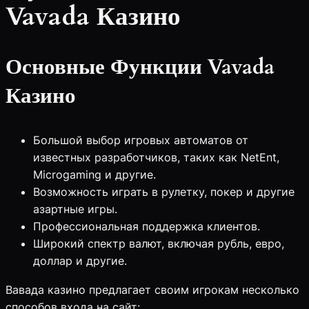
Vavada Казино
Основные Функции Vavada
Казино
Большой выбор игровых автоматов от
известных разработчиков, таких как NetEnt,
Microgaming и другие.
Возможность играть в рулетку, покер и другие
азартные игры.
Профессиональная поддержка клиентов.
Широкий спектр валют, включая рубль, евро,
доллар и другие.
Вавада казино предлагает своим игрокам несколько
способов входа на сайт: