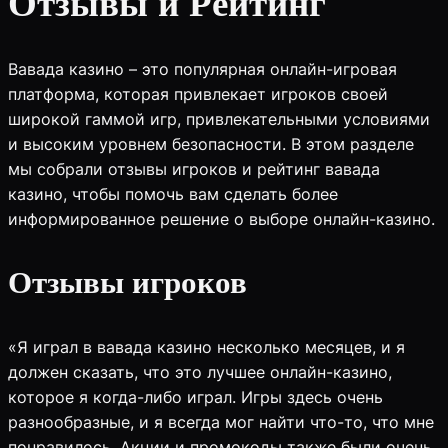
Отзывы и Рейтинг
Вавада казино – это популярная онлайн-игровая
платформа, которая привлекает игроков своей
широкой гаммой игр, привлекательными условиями
и высоким уровнем безопасности. В этом разделе
мы собрали отзывы игроков и рейтинг вавада
казино, чтобы помочь вам сделать более
информированное решение о выборе онлайн-казино.
Отзывы игроков
«Я играл в вавада казино несколько месяцев, и я
должен сказать, что это лучшее онлайн-казино,
которое я когда-либо играл. Игры здесь очень
разнообразные, и я всегда мог найти что-то, что мне
понравилось. Акции и промокоды также были очень