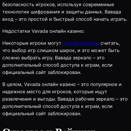
безопасность игроков, используя современные
технологии шифрования и защиты данных. Вавада
вход – это простой и быстрый способ начать играть.
Недостатки Vavada онлайн казино:
Некоторые игроки могут
vavada зеркало
считать,
что выбор игр слишком широк, и это может быть
сложно выбрать игру. Вавада зеркало – это
дополнительный способ доступа к играм, если
официальный сайт заблокирован.
В целом, Vavada онлайн казино – это популярное и
надежное место для игроков, которые ищут
развлечения и выгоды. Вавада рабочее зеркало – это
дополнительный способ доступа к играм, если
официальный сайт заблокирован.