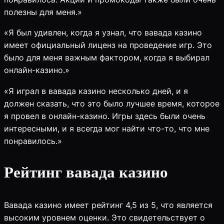
полезны для меня.»
«Я был удивлен, когда я узнал, что вавада казино
имеет официальный лиценз на проведение игр. Это
было для меня важным фактором, когда я выбирал
онлайн-казино.»
«Я играл в вавада казино несколько дней, и я
должен сказать, что это было лучшее время, которое
я провел в онлайн-казино. Игры здесь были очень
интересными, и я всегда мог найти что-то, что мне
понравилось.»
Рейтинг вавада казино
Вавада казино имеет рейтинг 4,5 из 5, что является
высоким уровнем оценки. Это свидетельствует о