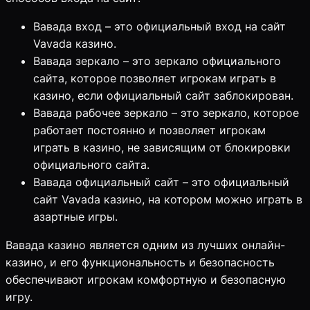
Вавада вход – это официальный вход на сайт
Vavada казино.
Вавада зеркало – это зеркало официального
сайта, которое позволяет игрокам играть в
казино, если официальный сайт заблокирован.
Вавада рабочее зеркало – это зеркало, которое
работает постоянно и позволяет игрокам
играть в казино, не зависящим от блокировки
официального сайта.
Вавада официальный сайт – это официальный
сайт Vavada казино, на котором можно играть в
азартные игры.
Вавада казино является одним из лучших онлайн-
казино, и его функциональность и безопасность
обеспечивают игрокам комфортную и безопасную
игру.