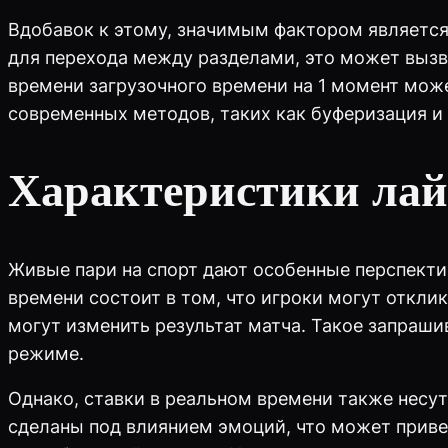
Вдобавок к этому, значимым фактором является
для перехода между разделами, это может вызв
времени загрузочного времени на 1 момент мож
современных методов, таких как буферизация и 
Характеристики лай
Живые пари на спорт дают особенные перспекти
времени состоит в том, что игроки могут откли
могут изменить результат матча. Такое запраши
режиме.
Однако, ставки в реальном времени также несу
сделаны под влиянием эмоций, что может прив