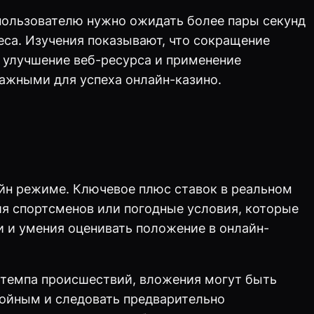
 пользователю нужно ожидать более пары секунд
еса. Изучения показывают, что сокращение
 улучшение веб-ресурса и применение
важными для успеха онлайн-казино.
айн режиме. Ключевое плюс ставок в реальном
ния спортсменов или погодные условия, которые
и и умения оценивать положение в онлайн-
о темпа происшествий, вложения могут быть
ойным и следовать предварительно