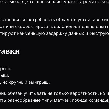
ик замечает, что шансы приступают стремительно
становится потребность обладать устойчивое ин
бет или скорректировать ее. Следовательно опы
нтируют наименьшую задержку данных и быструю
тавки
грыш.
рыш.
, но крупный выигрыш.
ник обязан учитывать не только вероятности, но и
ать разнообразные типы матчей: победа команды,