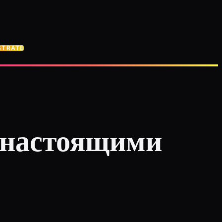
STRATE
с настоящими