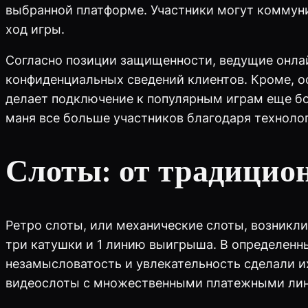
выбранной платформе. Участники могут коммуни
ход игры.
Согласно позиции защищенности, ведущие онла
конфиденциальных сведений клиентов. Кроме, о
делает подключение к популярным играм еще бо
маня все больше участников благодаря технол
Слоты: от традицио
Ретро слоты, или механические слоты, возникли
три катушки и 1 линию выигрыша. В определенн
незамысловатость и увлекательность сделали и
видеослоты с множественными платежными лин