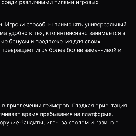
ь среди различными типами игровых
ми. Игроки способны применять универсальный
а удобно к тех, кто интенсивно занимается в
ьные бонусы и предложения для своих
 превращает игру более более заманчивой и
в привлечении геймеров. Гладкая ориентация
ичивает время пребывания на платформе.
рукие бандиты, игры за столом и казино с