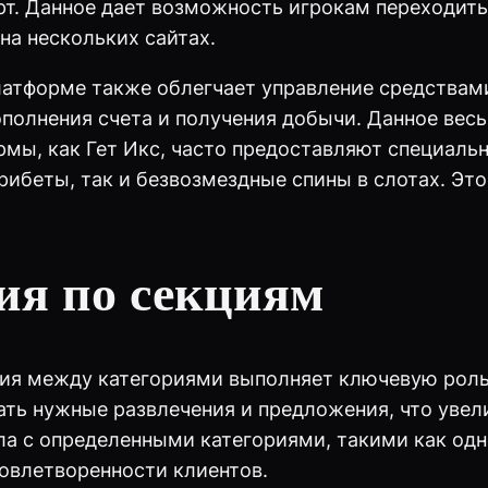
рт. Данное дает возможность игрокам переходит
на нескольких сайтах.
платформе также облегчает управление средства
полнения счета и получения добычи. Данное весьм
ормы, как Гет Икс, часто предоставляют специал
ибеты, так и безвозмездные спины в слотах. Это
ия по секциям
ия между категориями выполняет ключевую роль 
ть нужные развлечения и предложения, что увел
а с определенными категориями, такими как одно
овлетворенности клиентов.