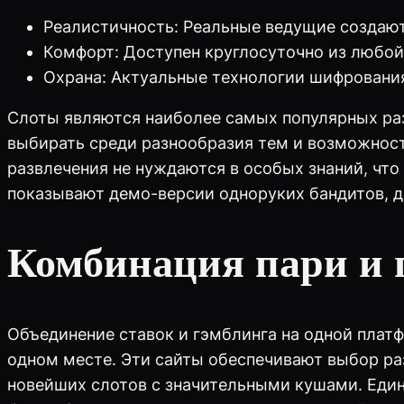
Реалистичность: Реальные ведущие создают
Комфорт: Доступен круглосуточно из любой
Охрана: Актуальные технологии шифрования
Слоты являются наиболее самых популярных раз
выбирать среди разнообразия тем и возможност
развлечения не нуждаются в особых знаний, что
показывают демо-версии одноруких бандитов, д
Комбинация пари и г
Объединение ставок и гэмблинга на одной плат
одном месте. Эти сайты обеспечивают выбор раз
новейших слотов с значительными кушами. Един