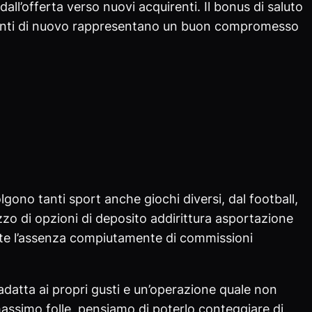
ll’offerta verso nuovi acquirenti. Il bonus di saluto
ipianti di nuovo rappresentano un buon compromesso
gono tanti sport anche giochi diversi, dal football,
azzo di opzioni di deposito addirittura asportazione
te l’assenza compiutamente di commissioni
adatta ai propri gusti e un’operazione quale non
massimo folle, pensiamo di poterlo conteggiare di