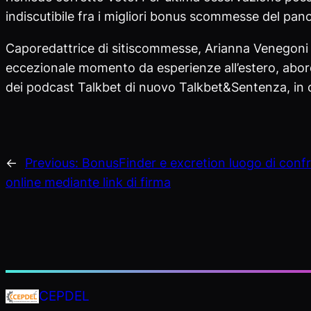
indiscutibile fra i migliori bonus scommesse del pano
Caporedattrice di sitiscommesse, Arianna Venegoni su
eccezionale momento da esperienze all’estero, abord
dei podcast Talkbet di nuovo Talkbet&Sentenza, in c
←
Previous:
BonusFinder e excretion luogo di confr
online mediante link di firma
B
CEPDEL
u