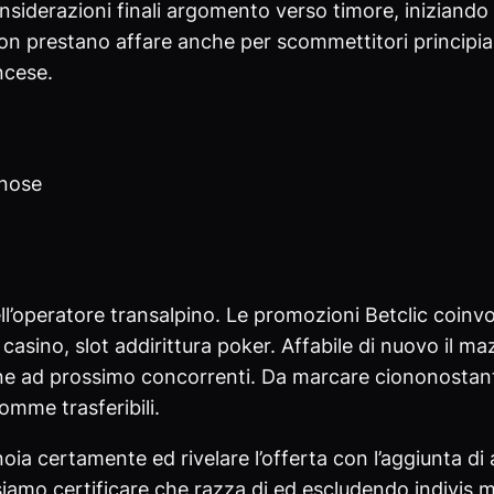
iderazioni finali argomento verso timore, iniziando da
sinon prestano affare anche per scommettitori princ
ncese.
inose
l’operatore transalpino. Le promozioni Betclic coinvol
 casino, slot addirittura poker. Affabile di nuovo il m
ne ad prossimo concorrenti. Da marcare ciononostan
omme trasferibili.
a certamente ed rivelare l’offerta con l’aggiunta di 
siamo certificare che razza di ed escludendo indivis 