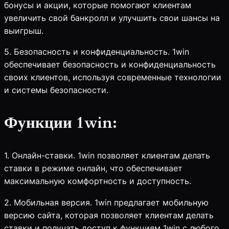
бонусы и акции, которые помогают клиентам
увеличить свой банкролл и улучшить свои шансы на
выигрыш.
5. Безопасность и конфиденциальность. 1win
обеспечивает безопасность и конфиденциальность
своих клиентов, используя современные технологии
и системы безопасности.
Функции 1win:
1. Онлайн-ставки. 1win позволяет клиентам делать
ставки в режиме онлайн, что обеспечивает
максимальную комфортность и доступность.
2. Мобильная версия. 1win предлагает мобильную
версию сайта, которая позволяет клиентам делать
ставки и получать доступ к функциям 1win с любого