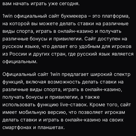
вам начать играть уже сегодня.
1win официальный сайт букмекера – это платформа,
на которой вы можете делать ставки на различные
виды спорта, играть в онлайн-казино и получать
различные бонусы и привилегии. Сайт доступен на
русском языке, что делает его удобным для игроков
из России и других стран, где русский язык является
официальным.
Официальный сайт 1win предлагает широкий спектр
функций, включая возможность делать ставки на
различные виды спорта, играть в онлайн-казино,
получать бонусы и привилегии, а также
использовать функцию live-ставок. Кроме того, сайт
имеет мобильную версию, что позволяет игрокам
делать ставки и играть в онлайн-казино на своих
смартфонах и планшетах.