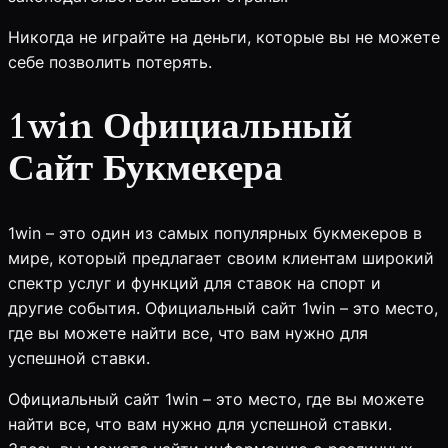
Никогда не играйте на деньги, которые вы не можете
себе позволить потерять.
1win Официальный
Сайт Букмекера
1win – это один из самых популярных букмекеров в
мире, который предлагает своим клиентам широкий
спектр услуг и функций для ставок на спорт и
другие события. Официальный сайт 1win – это место,
где вы можете найти все, что вам нужно для
успешной ставки.
Официальный сайт 1win – это место, где вы можете
найти все, что вам нужно для успешной ставки.