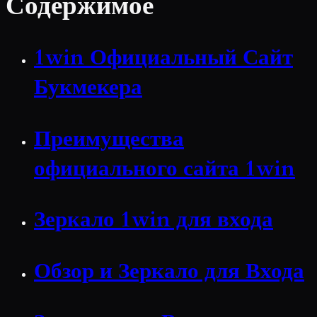
Содержимое
1win Официальный Сайт
Букмекера
Преимущества
официального сайта 1win
Зеркало 1win для входа
Обзор и Зеркало для Входа