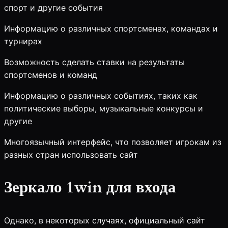
спорт и другие события
Информацию о различных спортсменах, командах и
турнирах
Возможность сделать ставки на результаты
спортсменов и команд
Информацию о различных событиях, таких как
политические выборы, музыкальные конкурсы и
другие
Многоязычный интерфейс, что позволяет игрокам из
разных стран использовать сайт
Зеркало 1win для входа
Однако, в некоторых случаях, официальный сайт