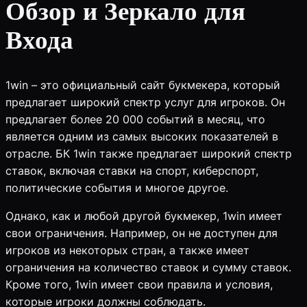
Обзор и Зеркало для
Входа
1win – это официальный сайт букмекера, который
предлагает широкий спектр услуг для игроков. Он
предлагает более 20 000 событий в месяц, что
является одним из самых высоких показателей в
отрасле. БК 1win также предлагает широкий спектр
ставок, включая ставки на спорт, киберспорт,
политические события и многое другое.
Однако, как и любой другой букмекер, 1win имеет
свои ограничения. Например, он не доступен для
игроков из некоторых стран, а также имеет
ограничения на количество ставок и сумму ставок.
Кроме того, 1win имеет свои правила и условия,
которые игроки должны соблюдать.