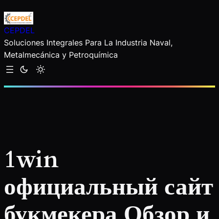
Saltar
al
CEPDEL
contenido
Soluciones Integrales Para La Industria Naval,
Metalmecánica y Petroquímica
1win
официальный сайт
букмекера Обзор и