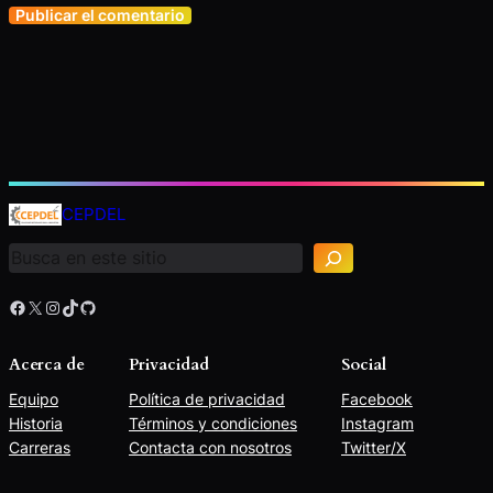
B
u
CEPDEL
s
c
a
r
Facebook
X
Instagram
TikTok
GitHub
Acerca de
Privacidad
Social
Equipo
Política de privacidad
Facebook
Historia
Términos y condiciones
Instagram
Carreras
Contacta con nosotros
Twitter/X