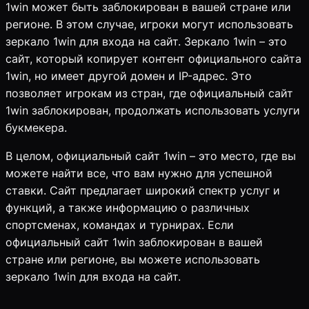
1win может быть заблокирован в вашей стране или
регионе. В этом случае, игроки могут использовать
зеркало 1win для входа на сайт. Зеркало 1win – это
сайт, который копирует контент официального сайта
1win, но имеет другой домен и IP-адрес. Это
позволяет игрокам из стран, где официальный сайт
1win заблокирован, продолжать использовать услуги
букмекера.
В целом, официальный сайт 1win – это место, где вы
можете найти все, что вам нужно для успешной
ставки. Сайт предлагает широкий спектр услуг и
функций, а также информацию о различных
спортсменах, командах и турнирах. Если
официальный сайт 1win заблокирован в вашей
стране или регионе, вы можете использовать
зеркало 1win для входа на сайт.