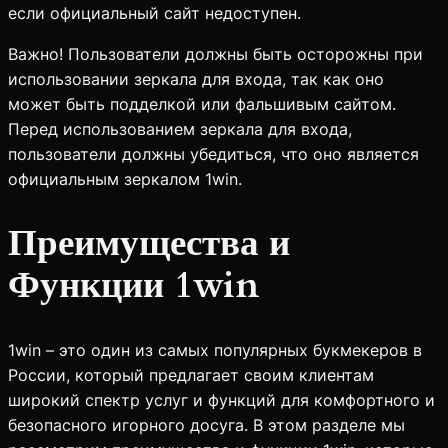
если официальный сайт недоступен.
Важно! Пользователи должны быть осторожны при
использовании зеркала для входа, так как оно
может быть подделкой или фальшивым сайтом.
Перед использованием зеркала для входа,
пользователи должны убедиться, что оно является
официальным зеркалом 1win.
Преимущества и
Функции 1win
1win – это один из самых популярных букмекеров в
России, который предлагает своим клиентам
широкий спектр услуг и функций для комфортного и
безопасного игорного досуга. В этом разделе мы