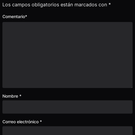
Los campos obligatorios están marcados con
*
Comentario
*
Nombre
*
Correo electrónico
*