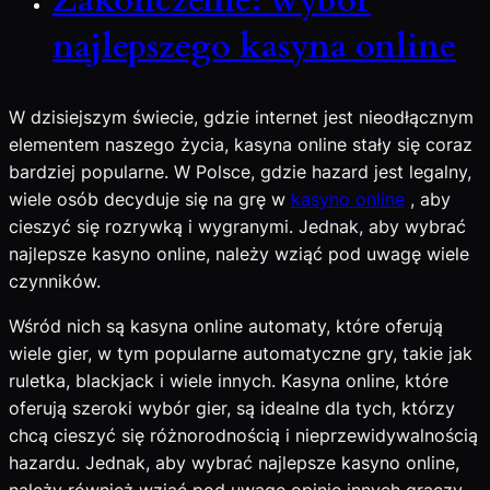
Zakończenie: wybór
najlepszego kasyna online
W dzisiejszym świecie, gdzie internet jest nieodłącznym
elementem naszego życia, kasyna online stały się coraz
bardziej popularne. W Polsce, gdzie hazard jest legalny,
wiele osób decyduje się na grę w
kasyno online
, aby
cieszyć się rozrywką i wygranymi. Jednak, aby wybrać
najlepsze kasyno online, należy wziąć pod uwagę wiele
czynników.
Wśród nich są kasyna online automaty, które oferują
wiele gier, w tym popularne automatyczne gry, takie jak
ruletka, blackjack i wiele innych. Kasyna online, które
oferują szeroki wybór gier, są idealne dla tych, którzy
chcą cieszyć się różnorodnością i nieprzewidywalnością
hazardu. Jednak, aby wybrać najlepsze kasyno online,