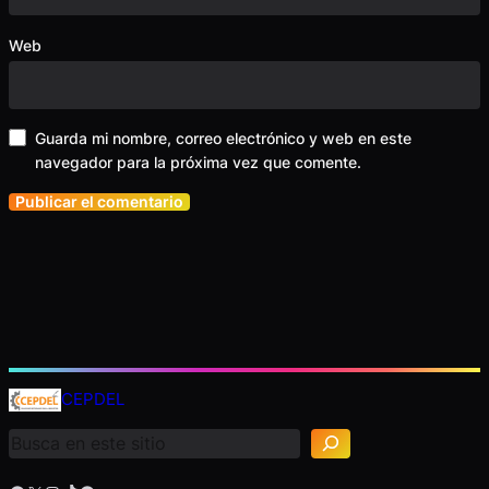
Web
Guarda mi nombre, correo electrónico y web en este
navegador para la próxima vez que comente.
B
u
CEPDEL
s
c
a
r