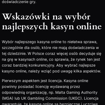
doświadczenie gry.
Wskazówki na wybór
najlepszych kasyn online
Wybór najlepszego kasyna online to niełatwa sprawa,
szczególnie dla osób, które nie mają doświadczenia w
tej dziedzinie. W Polsce coraz więcej osób decyduje się
na grę w kasynach online, co sprawia, że rynek ten jest
coraz bardziej konkurencyjny. Aby wybrać najlepsze
kasyno online, należy wziąć pod uwagę kilka aspektów.
Pierwszym aspektem jest licencja. Kasyna online
powinny posiadać licencję wydawaną przez
odpowiednią organizację, np. Malta Gaming Authority
(MGA) lub UK Gambling Commission (UKGC). Licencja
gwarantuje, że kasyna online są bezpieczne i uczciwe.