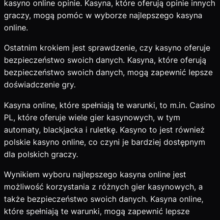
kasyno online opinie. Kasyna, które oferują opinie innych
graczy, mogą pomóc w wyborze najlepszego kasyna
online.
Ostatnim krokiem jest sprawdzenie, czy kasyno oferuje
bezpieczeństwo swoich danych. Kasyna, które oferują
bezpieczeństwo swoich danych, mogą zapewnić lepsze
doświadczenie gry.
Kasyna online, które spełniają te warunki, to m.in. Casino
PL, które oferuje wiele gier kasynowych, w tym
automaty, blackjacka i ruletkę. Kasyno to jest również
polskie kasyno online, co czyni je bardziej dostępnym
dla polskich graczy.
Wynikiem wyboru najlepszego kasyna online jest
możliwość korzystania z różnych gier kasynowych, a
także bezpieczeństwo swoich danych. Kasyna online,
które spełniają te warunki, mogą zapewnić lepsze