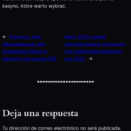
kasyno, które warto wybrać.
←
Previous:
1win
Next:
2025 самые
официальный сайт
перспективные площадки
букмекера Обзор и
для любителей азартных
зеркало для входа.1192
игр.2832
→
Deja una respuesta
Tu dirección de correo electrónico no será publicada.