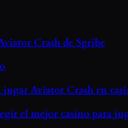
Aviator Crash de Spribe
go
a jugar Aviator Crash en cas
gir el mejor casino para ju