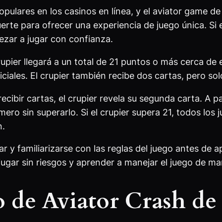
opulares en los casinos en línea, y el aviator game 
suerte para ofrecer una experiencia de juego única. S
ezar a jugar con confianza.
crupier llegará a un total de 21 puntos o más cerca de
ciales. El crupier también recibe dos cartas, pero solo
ibir cartas, el crupier revela su segunda carta. A par
ro sin superarlo. Si el crupier supera 21, todos los j
n.
 y familiarizarse con las reglas del juego antes de a
 jugar sin riesgos y aprender a manejar el juego de ma
 de Aviator Crash de