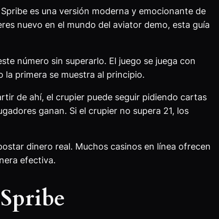
de Spribe es una versión moderna y emocionante de
i eres nuevo en el mundo del aviator demo, esta guía
 este número sin superarlo. El juego se juega con
 la primera se muestra al principio.
tir de ahí, el crupier puede seguir pidiendo cartas
ugadores ganan. Si el crupier no supera 21, los
postar dinero real. Muchos casinos en línea ofrecen
nera efectiva.
 Spribe