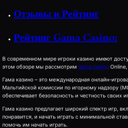
Отзывы и Рейтинг
Рейтинг Gama Casino:
В современном мире игроки казино имеют досту
этом обзоре мы рассмотрим
gama casino
Online
Гама казино – это международная онлайн-игрова
Мальтийской комиссии по игорному надзору (MGA
обеспечивает безопасность и честность своих и
Гама казино предлагает широкий спектр игр, вкл
понравится, и начать играть с минимальной ста
помочь им начать играть.