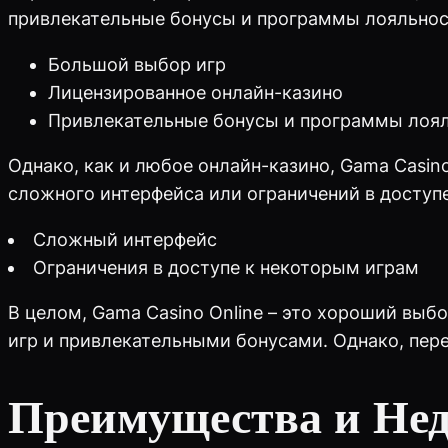
привлекательные бонусы и программы лояльност
Большой выбор игр
Лицензированное онлайн-казино
Привлекательные бонусы и программы лоя
Однако, как и любое онлайн-казино, Gama Casino
сложного интерфейса или ограничений в доступ
Сложный интерфейс
Ограничения в доступе к некоторым играм
В целом, Gama Casino Online – это хороший вы
игр и привлекательными бонусами. Однако, пере
Преимущества и Нед