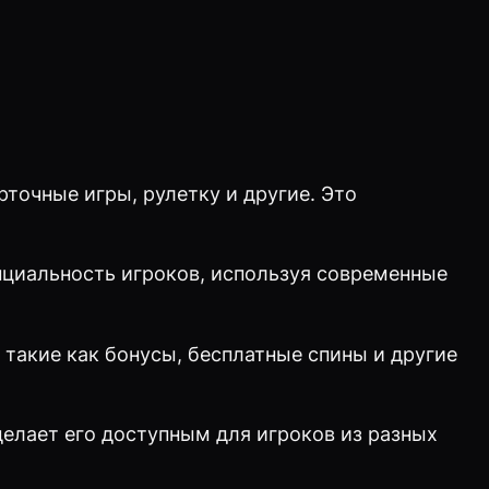
рточные игры, рулетку и другие. Это
енциальность игроков, используя современные
 такие как бонусы, бесплатные спины и другие
делает его доступным для игроков из разных