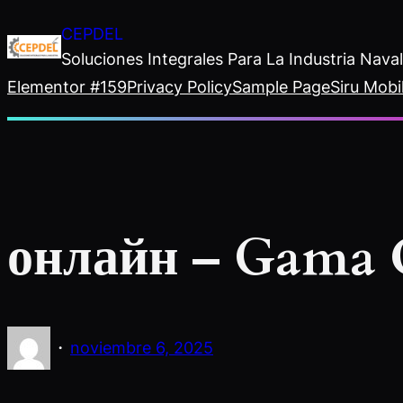
Saltar
CEPDEL
al
Soluciones Integrales Para La Industria Nav
contenido
Elementor #159
Privacy Policy
Sample Page
Siru Mobi
онлайн – Gama C
·
noviembre 6, 2025