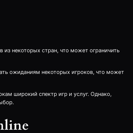
ов из некоторых стран, что может ограничить
вать ожиданиям некоторых игроков, что может
окам широкий спектр игр и услуг. Однако,
ыбор.
line