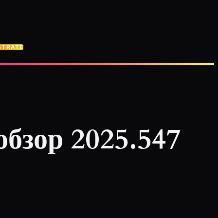
STRATE
бзор 2025.547