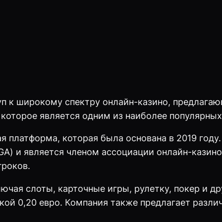
п к широкому спектру онлайн-казино, предлагающ
, которое является одним из наиболее популярных
я платформа, которая была основана в 2019 году
) и является членом ассоциации онлайн-казино (e
гроков.
ючая слоты, карточные игры, рулетку, покер и др
вкой 0,20 евро. Компания также предлагает разли