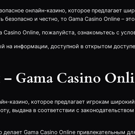
езопасное онлайн-казино, которое предлагает шир
 безопасно и честно, то Gama Casino Online – эт
 Casino Online, пожалуйста, ознакомьтесь с усл
ный на информации, доступной в открытом доступ
– Gama Casino Onlin
йн-казино, которое предлагает игрокам широкий 
боту, выдана в соответствии с законодательством
то делает Gama Casino Online привлекательным дл