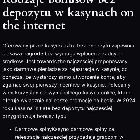
depozytu w kasynach on
the internet
Oferowany przez kasyno extra bez depozytu zapewnia
ciekawa nagrode bez wymogu wplacenia zadnych
srodkow. Jest towards the najczesciej proponowany
jako darmowe pieniadze za rejestracje w kasynie, co
oznacza, ze wystarczy samo utworzenie konta, aby
zgarnac swoj pierwszy incentive w kasynie. Polecamy
wiec korzystanie z wyplacalnego kasyna online, ktore
oferuje wylacznie najlepsze promocje na begin. W 2024
roku kasa na initiate bez depozytu najczesciej
przygotowuja bonusy typu:
Darmowe spinyKasyno darmowe spiny za
rejestracje najczesciej przypadaja graczom w