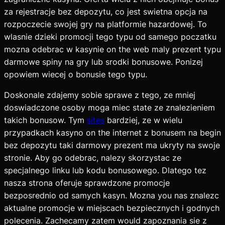
za rejestracje bez depozytu, co jest swietna opcja na
rozpoczecie swojej gry na platformie hazardowej. To
wlasnie dzieki promocji tego typu od samego poczatku
mozna odebrac w kasynie on the web maly prezent typu
darmowe spiny na gry lub srodki bonusowe. Ponizej
opowiem wiecej o bonusie tego typu.
Doskonale zdajemy sobie sprawe z tego, ze mniej
doswiadczone osoby moga miec state ze znalezieniem
takich bonusow. Tym
sites
bardziej, ze w wielu
przypadkach kasyno on the internet z bonusem na begin
bez depozytu taki darmowy prezent ma ukryty na swoje
stronie. Aby go odebrac, nalezy skorzystac ze
specjalnego linku lub kodu bonusowego. Dlatego tez
nasza strona oferuje sprawdzone promocje
bezposrednio od samych kasyn. Mozna you nas znalezc
aktualne promocje w miejscach bezpiecznych i godnych
polecenia. Zachecamy zatem would zapoznania sie z