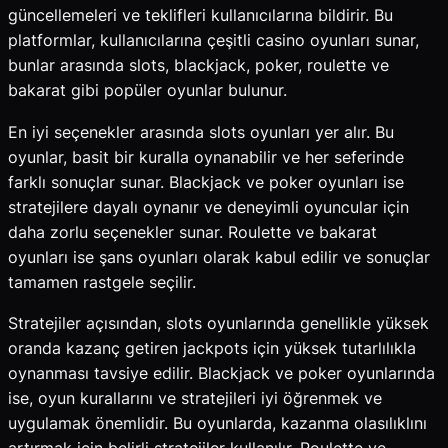
güncellemeleri ve teklifleri kullanıcılarına bildirir. Bu
platformlar, kullanıcılarına çeşitli casino oyunları sunar,
bunlar arasında slots, blackjack, poker, roulette ve
bakarat gibi popüler oyunlar bulunur.
En iyi seçenekler arasında slots oyunları yer alır. Bu
oyunlar, basit bir kuralla oynanabilir ve her seferinde
farklı sonuçlar sunar. Blackjack ve poker oyunları ise
stratejilere dayalı oynanır ve deneyimli oyuncular için
daha zorlu seçenekler sunar. Roulette ve bakarat
oyunları ise şans oyunları olarak kabul edilir ve sonuçlar
tamamen rastgele seçilir.
Stratejiler açısından, slots oyunlarında genellikle yüksek
oranda kazanç getiren jackpots için yüksek tutarlılıkla
oynanması tavsiye edilir. Blackjack ve poker oyunlarında
ise, oyun kurallarını ve stratejileri iyi öğrenmek ve
uygulamak önemlidir. Bu oyunlarda, kazanma olasılıklını
artırmak için belirli stratejiler kullanılır. Roulette ve