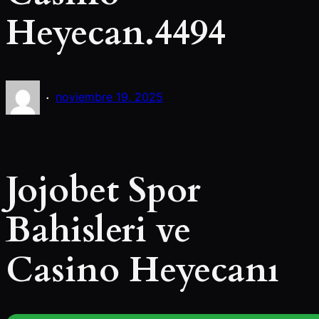
Heyecan.4494
·
noviembre 19, 2025
Jojobet Spor
Bahisleri ve
Casino Heyecanı