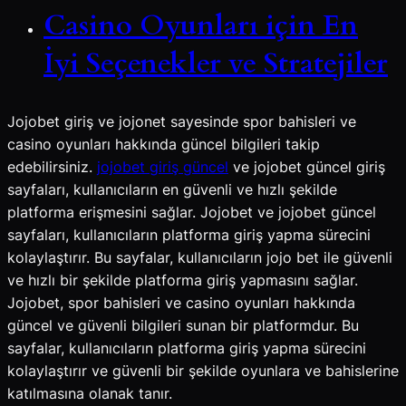
Casino Oyunları için En
İyi Seçenekler ve Stratejiler
Jojobet giriş ve jojonet sayesinde spor bahisleri ve
casino oyunları hakkında güncel bilgileri takip
edebilirsiniz.
jojobet giriş güncel
ve jojobet güncel giriş
sayfaları, kullanıcıların en güvenli ve hızlı şekilde
platforma erişmesini sağlar. Jojobet ve jojobet güncel
sayfaları, kullanıcıların platforma giriş yapma sürecini
kolaylaştırır. Bu sayfalar, kullanıcıların jojo bet ile güvenli
ve hızlı bir şekilde platforma giriş yapmasını sağlar.
Jojobet, spor bahisleri ve casino oyunları hakkında
güncel ve güvenli bilgileri sunan bir platformdur. Bu
sayfalar, kullanıcıların platforma giriş yapma sürecini
kolaylaştırır ve güvenli bir şekilde oyunlara ve bahislerine
katılmasına olanak tanır.