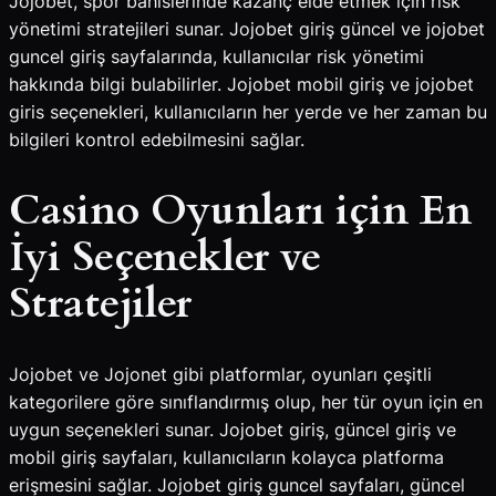
Jojobet, spor bahislerinde kazanç elde etmek için risk
yönetimi stratejileri sunar. Jojobet giriş güncel ve jojobet
guncel giriş sayfalarında, kullanıcılar risk yönetimi
hakkında bilgi bulabilirler. Jojobet mobil giriş ve jojobet
giris seçenekleri, kullanıcıların her yerde ve her zaman bu
bilgileri kontrol edebilmesini sağlar.
Casino Oyunları için En
İyi Seçenekler ve
Stratejiler
Jojobet ve Jojonet gibi platformlar, oyunları çeşitli
kategorilere göre sınıflandırmış olup, her tür oyun için en
uygun seçenekleri sunar. Jojobet giriş, güncel giriş ve
mobil giriş sayfaları, kullanıcıların kolayca platforma
erişmesini sağlar. Jojobet giriş guncel sayfaları, güncel