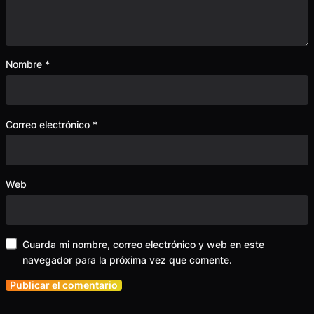
Nombre
*
Correo electrónico
*
Web
Guarda mi nombre, correo electrónico y web en este
navegador para la próxima vez que comente.