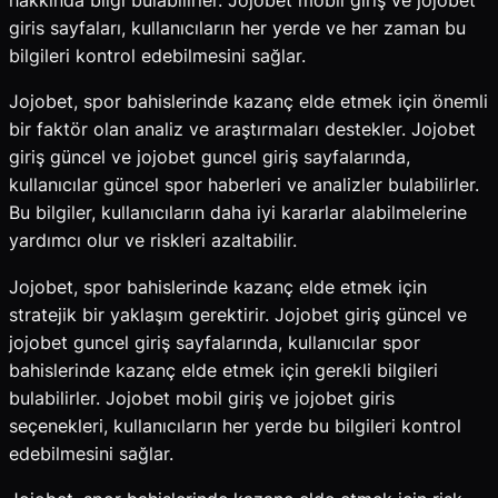
hakkında bilgi bulabilirler. Jojobet mobil giriş ve jojobet
giris sayfaları, kullanıcıların her yerde ve her zaman bu
bilgileri kontrol edebilmesini sağlar.
Jojobet, spor bahislerinde kazanç elde etmek için önemli
bir faktör olan analiz ve araştırmaları destekler. Jojobet
giriş güncel ve jojobet guncel giriş sayfalarında,
kullanıcılar güncel spor haberleri ve analizler bulabilirler.
Bu bilgiler, kullanıcıların daha iyi kararlar alabilmelerine
yardımcı olur ve riskleri azaltabilir.
Jojobet, spor bahislerinde kazanç elde etmek için
stratejik bir yaklaşım gerektirir. Jojobet giriş güncel ve
jojobet guncel giriş sayfalarında, kullanıcılar spor
bahislerinde kazanç elde etmek için gerekli bilgileri
bulabilirler. Jojobet mobil giriş ve jojobet giris
seçenekleri, kullanıcıların her yerde bu bilgileri kontrol
edebilmesini sağlar.