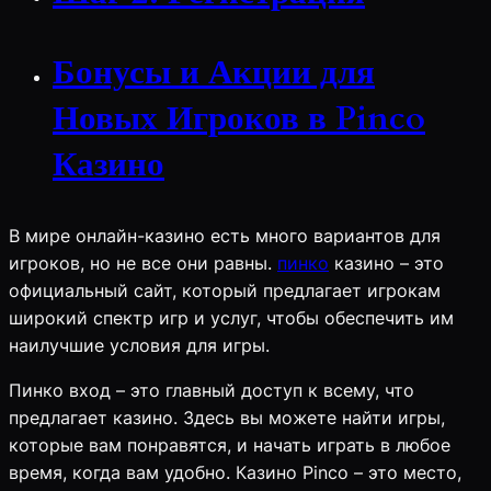
Бонусы и Акции для
Новых Игроков в Pinco
Казино
В мире онлайн-казино есть много вариантов для
игроков, но не все они равны.
пинко
казино – это
официальный сайт, который предлагает игрокам
широкий спектр игр и услуг, чтобы обеспечить им
наилучшие условия для игры.
Пинко вход – это главный доступ к всему, что
предлагает казино. Здесь вы можете найти игры,
которые вам понравятся, и начать играть в любое
время, когда вам удобно. Казино Pinco – это место,