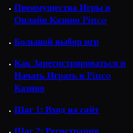
Преимущества Игры в
Онлайн Казино Pinco
Большой выбор игр
Как Зарегистрироваться и
Начать Играть в Pinco
Казино
Шаг 1: Вход на сайт
Шаг 2: Регистрация